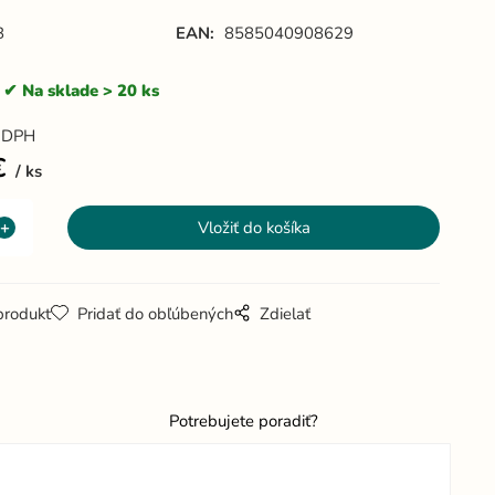
B
EAN:
8585040908629
Na sklade > 20 ks
 DPH
€
ks
produkt
Pridať do obľúbených
Zdielať
Potrebujete poradiť?