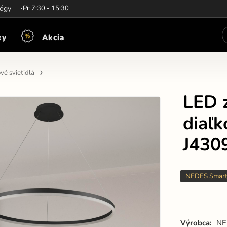
iny:
lógy
Po-Pi: 7:30 - 15:30
ky
Akcia
vé svietidlá
LED z
diaľ
J430
NEDES Smar
Výrobca:
NE