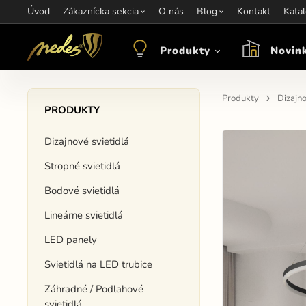
Úvod
Informácie:
Zákaznícka sekcia
info@nedes.sk
Kontakt:
O nás
+421 907 263 473
Blog
Kontakt
Otváracie hod
Kata
Produkty
Novin
Produkty
Dizajno
PRODUKTY
Dizajnové svietidlá
Stropné svietidlá
Bodové svietidlá
Lineárne svietidlá
LED panely
Svietidlá na LED trubice
Záhradné / Podlahové
svietidlá