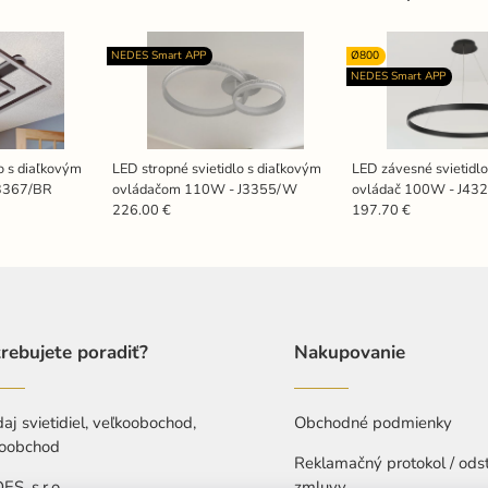
NEDES Smart APP
Ø800
NEDES Smart APP
o s diaľkovým
LED stropné svietidlo s diaľkovým
LED závesné svietidlo
3367/BR
ovládačom 110W - J3355/W
ovládač 100W - J43
226.00 €
197.70 €
rebujete poradiť?
Nakupovanie
aj svietidiel, veľkoobochod,
Obchodné podmienky
oobchod
Reklamačný protokol / ods
S, s.r.o.
zmluvy