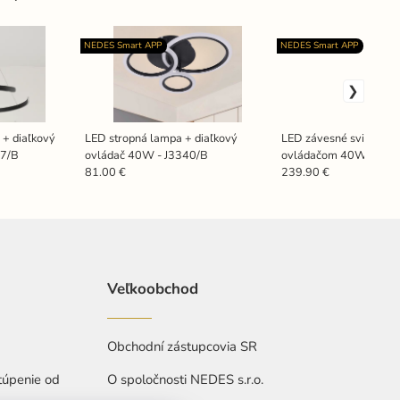
NEDES Smart APP
NEDES Smart APP
 + diaľkový
LED stropná lampa + diaľkový
LED závesné svietidlo 
27/B
ovládač 40W - J3340/B
ovládačom 40W - J43
81.00 €
239.90 €
Veľkoobchod
Obchodní zástupcovia SR
túpenie od
O spoločnosti NEDES s.r.o.