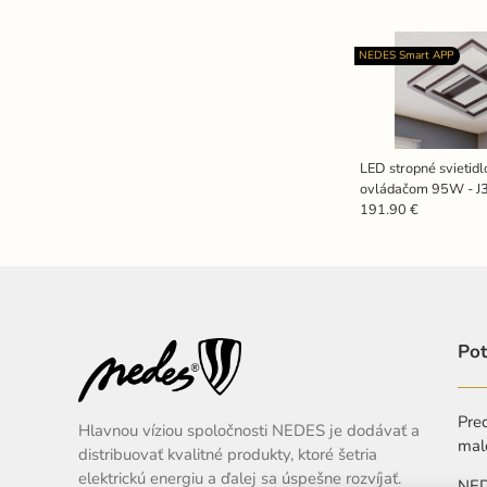
NEDES Smart APP
LED stropné svietidl
ovládačom 95W - J
191.90 €
Pot
Pred
Hlavnou víziou spoločnosti NEDES je dodávať a
mal
distribuovať kvalitné produkty, ktoré šetria
elektrickú energiu a ďalej sa úspešne rozvíjať.
NEDE