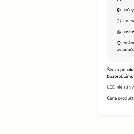
nočný
zmena
nastav
možnos
ovládač
Široká ponuk
bezproblémov
LED nie sú vy
Cena produkt