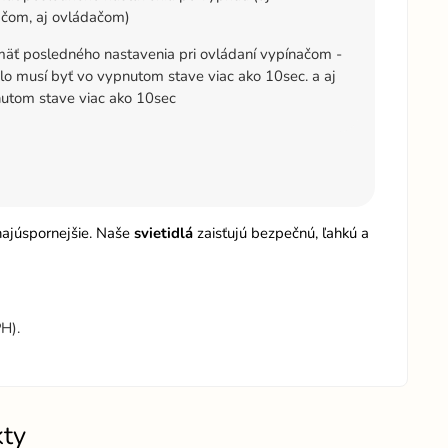
čom, aj ovládačom)
äť posledného nastavenia pri ovládaní vypínačom -
dlo musí byť vo vypnutom stave viac ako 10sec. a aj
utom stave viac ako 10sec
 najúspornejšie. Naše
svietidlá
zaisťujú bezpečnú, ľahkú a
H).
kty