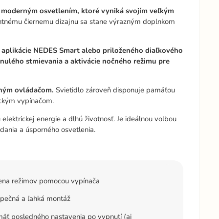
 moderným osvetlením, ktoré vyniká svojím veľkým
ntnému čiernemu dizajnu sa stane výrazným doplnkom
 aplikácie NEDES Smart alebo priloženého diaľkového
ynulého stmievania a aktivácie nočného režimu pre
edným ovládačom.
Svietidlo zároveň disponuje pamäťou
sickým vypínačom.
lektrickej energie a dlhú životnosť. Je ideálnou voľbou
ládania a úsporného osvetlenia.
na režimov pomocou vypínača
pečná a ľahká montáž
äť posledného nastavenia po vypnutí (aj