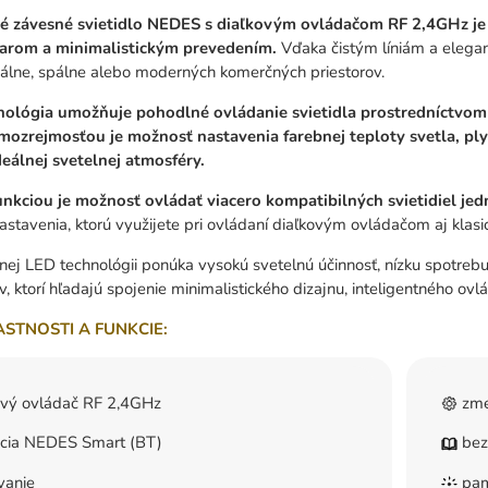
é závesné svietidlo NEDES s diaľkovým ovládačom RF 2,4GHz je
arom a minimalistickým prevedením.
Vďaka čistým líniám a elega
álne, spálne alebo moderných komerčných priestorov.
lógia umožňuje pohodlné ovládanie svietidla prostredníctvom
mozrejmosťou je možnosť nastavenia farebnej teploty svetla, pl
deálnej svetelnej atmosféry.
unkciou je možnosť ovládať viacero kompatibilných svietidiel j
stavenia, ktorú využijete pri ovládaní diaľkovým ovládačom aj kla
j LED technológii ponúka vysokú svetelnú účinnosť, nízku spotrebu e
v, ktorí hľadajú spojenie minimalistického dizajnu, inteligentného ov
ASTNOSTI A FUNKCIE:
ový ovládač RF 2,4GHz
zme
ácia NEDES Smart (BT)
bez
vanie
pam