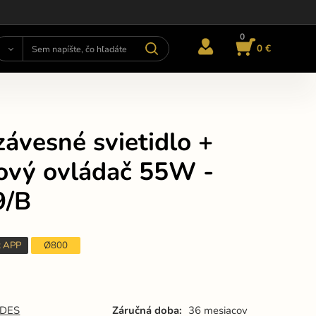
0
0 €
ávesné svietidlo +
kový ovládač 55W -
9/B
t APP
Ø800
DES
Záručná doba:
36 mesiacov