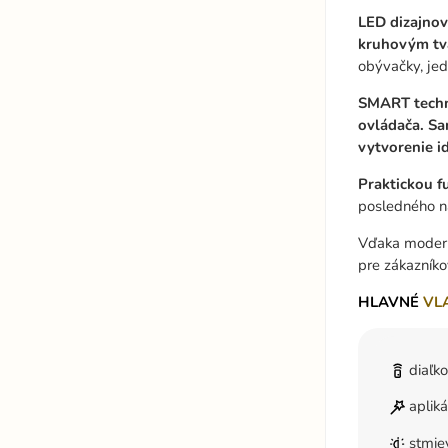
LED dizajnov
kruhovým tv
obývačky, jed
SMART techno
ovládača. Sa
vytvorenie i
Praktickou f
posledného na
Vďaka moderne
pre zákazníko
HLAVNÉ
VL
diaľk
aplik
stmie