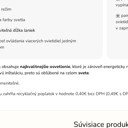
vypína
 režim
pam
 farby svetla
svieti
v zapn
iteľná dĺžka laniek
ť ovládania viacerých svietidiel jedným
om
a obsahuje
najkvalitnejšie osvetlenie
, ktoré je zároveň energeticky
ú inštaláciu, preto sú obľúbené na celom
svete
.
meniteľné.
u zahŕňa recyklačný poplatok v hodnote 0,40€ bez DPH (0,49€ s DP
Súvisiace produ