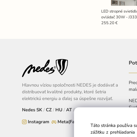
LED stropné svietidl
ovládač 30W - J33
255.20 €
Pot
Pred
Hlavnou víziou spoločnosti NEDES je dodávať a
mal
distribuovať kvalitné produkty, ktoré šetria
elektrickú energiu a ďalej sa úspešne rozvíjať.
NEDE
Suc
Nedes
SK
/
CZ
/
HU
/
AT
/
EU
+
Instagram
Meta(Facebook)
Táto stránka používa s
Pon
zážitku z prehliadani