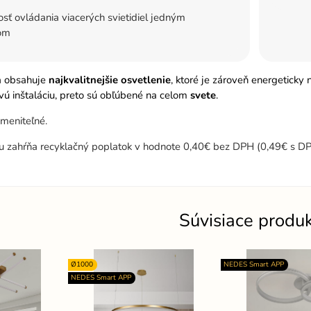
ť ovládania viacerých svietidiel jedným
om
a obsahuje
najkvalitnejšie osvetlenie
, ktoré je zároveň energeticky
ú inštaláciu, preto sú obľúbené na celom
svete
.
meniteľné.
u zahŕňa recyklačný poplatok v hodnote 0,40€ bez DPH (0,49€ s DP
Súvisiace produ
Ø1000
NEDES Smart APP
NEDES Smart APP