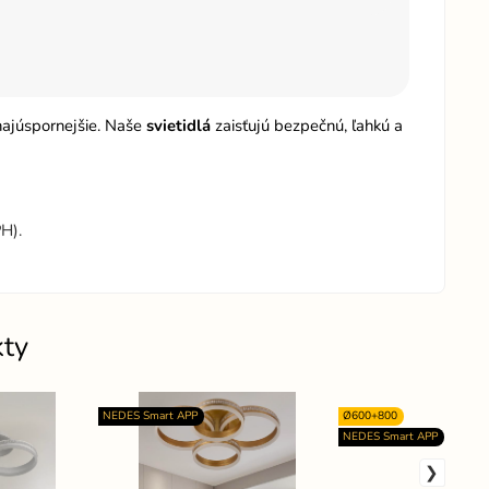
 najúspornejšie. Naše
svietidlá
zaisťujú bezpečnú, ľahkú a
H).
kty
NEDES Smart APP
Ø600+800
NEDES Smart APP