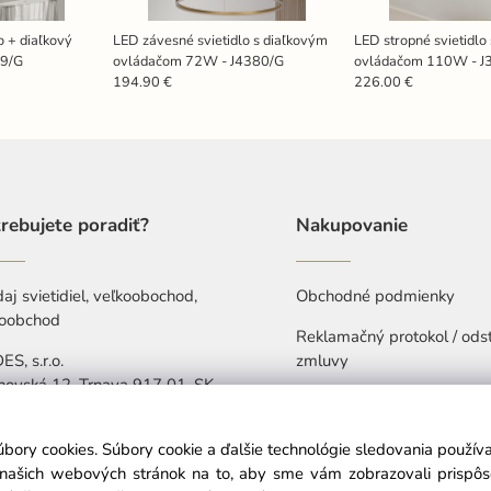
o + diaľkový
LED závesné svietidlo s diaľkovým
LED stropné svietidlo
39/G
ovládačom 72W - J4380/G
ovládačom 110W - 
194.90 €
226.00 €
rebujete poradiť?
Nakupovanie
aj svietidiel, veľkoobochod,
Obchodné podmienky
oobchod
Reklamačný protokol / ods
S, s.r.o.
zmluvy
hovská 12, Trnava 917 01, SK
Ochrana osobných údajov
421 907 263 473
Vyhlásenie o prístupnosti
úbory cookies. Súbory cookie a ďalšie technológie sledovania použí
-Pia: 7:30-15:30
a našich webových stránok na to, aby sme vám zobrazovali prispô