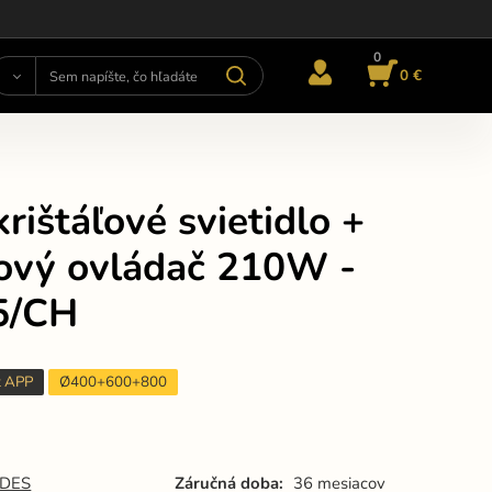
0
0 €
rištáľové svietidlo +
kový ovládač 210W -
5/CH
t APP
Ø400+600+800
DES
Záručná doba:
36 mesiacov