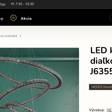
iny:
lógy
Po-Pi: 7:30 - 15:30
ky
Akcia
vé svietidlá
LED k
diaľ
J635
NEDES Smar
Výrobca:
NE