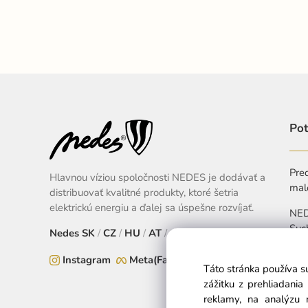
Pot
Pred
Hlavnou víziou spoločnosti NEDES je dodávať a
mal
distribuovať kvalitné produkty, ktoré šetria
elektrickú energiu a ďalej sa úspešne rozvíjať.
NEDE
Suc
Nedes
SK
/
CZ
/
HU
/
AT
/
EU
+
Instagram
Meta(Facebook)
Táto stránka používa s
Pon
zážitku z prehliadani
reklamy, na analýzu 