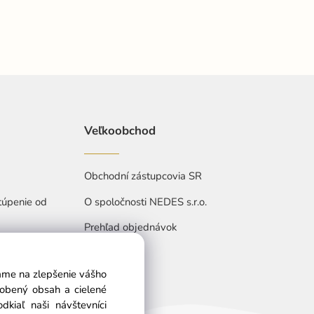
Veľkoobchod
Obchodní zástupcovia SR
túpenie od
O spoločnosti NEDES s.r.o.
Prehľad objednávok
vame na zlepšenie vášho
sobený obsah a cielené
kiaľ naši návštevníci