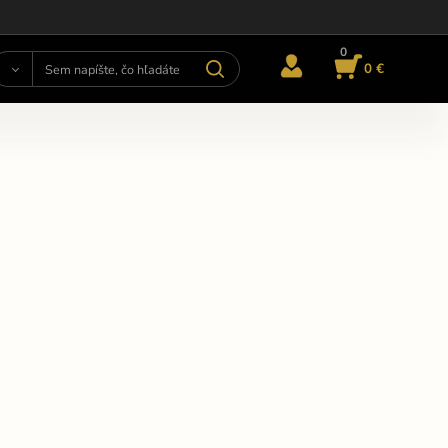
0
0 €