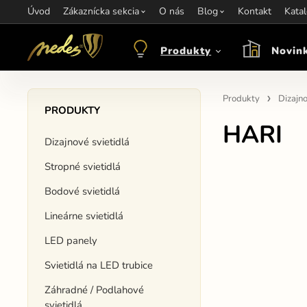
Úvod
Informácie:
Zákaznícka sekcia
info@nedes.sk
Kontakt:
O nás
+421 907 263 473
Blog
Kontakt
Otváracie hod
Kata
Produkty
Novin
Produkty
Dizajno
PRODUKTY
HARI
Dizajnové svietidlá
Stropné svietidlá
Bodové svietidlá
Lineárne svietidlá
LED panely
Svietidlá na LED trubice
Záhradné / Podlahové
svietidlá