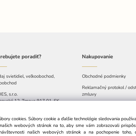
rebujete poradiť?
Nakupovanie
aj svietidiel, veľkoobochod,
Obchodné podmienky
oobchod
Reklamačný protokol / ods
S, s.r.o.
zmluvy
hovská 12, Trnava 917 01, SK
Ochrana osobných údajov
421 907 263 473
Vyhlásenie o prístupnosti
úbory cookies. Súbory cookie a ďalšie technológie sledovania použí
-Pia: 7:30-15:30
a našich webových stránok na to, aby sme vám zobrazovali prispô
návštevnosti našich webových stránok a na pochopenie toho, od
info@nedes.sk