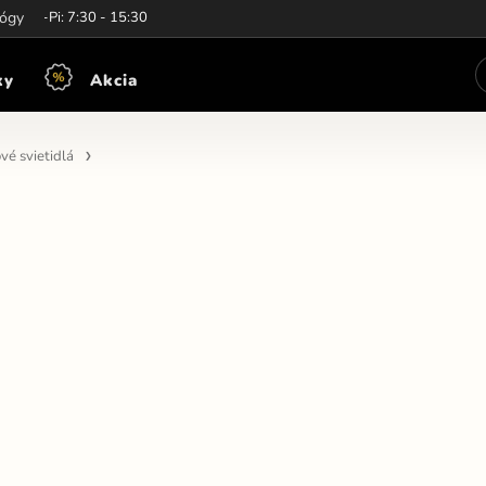
iny:
lógy
Po-Pi: 7:30 - 15:30
ky
Akcia
vé svietidlá