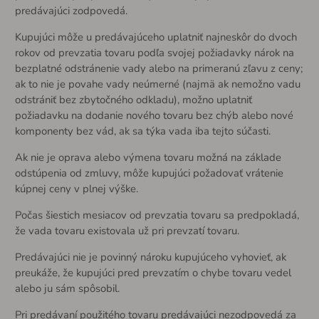
predávajúci zodpovedá.
Kupujúci môže u predávajúceho uplatniť najneskôr do dvoch
rokov od prevzatia tovaru podľa svojej požiadavky nárok na
bezplatné odstránenie vady alebo na primeranú zľavu z ceny;
ak to nie je povahe vady neúmerné (najmä ak nemožno vadu
odstrániť bez zbytočného odkladu), možno uplatniť
požiadavku na dodanie nového tovaru bez chýb alebo nové
komponenty bez vád, ak sa týka vada iba tejto súčasti.
Ak nie je oprava alebo výmena tovaru možná na základe
odstúpenia od zmluvy, môže kupujúci požadovať vrátenie
kúpnej ceny v plnej výške.
Počas šiestich mesiacov od prevzatia tovaru sa predpokladá,
že vada tovaru existovala už pri prevzatí tovaru.
Predávajúci nie je povinný nároku kupujúceho vyhovieť, ak
preukáže, že kupujúci pred prevzatím o chybe tovaru vedel
alebo ju sám spôsobil.
Pri predávaní použitého tovaru predávajúci nezodpovedá za