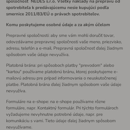
spoločnosť NEDES s.r.o. Všetky náklady na prepravu od
spotrebiteľa k predávajúcemu nesie kupujúci podľa
smernice 2011/83/EÚ o právach spotrebiteľov.
Komu poskytujeme osobné údaje a za akým účelom
Prepravné spoločnosti: aby sme vám mohli doručiť tovar,
odovzdávame prepravnej spoločnosti vaše meno, priezvisko,
adresu, telefón a e-mail. Prepravná spoločnosť ďalej žiadnym
spôsobom vaše údaje nevyužíva.
Platobná brána: pri spôsoboch platby "prevodom" alebo
"kartou" používame platobnú bránu, ktorej poskytujeme e-
mailovú adresu pre prípad informovania o neuskutočnenej
platbe. Platobná brána ďalej žiadnym spôsobom vaše údaje
nevyužíva.
Formuláre na e-shope: na e-shope používame rôzne
formuláre, napr. Kontaktný formulár. Pri týchto formulároch
vyžadujeme nevyhnutne potrebné údaje, napr. pre
komunikáciu s vami. Tieto údaje ďalej žiadnym spôsobom
nevyužívame.