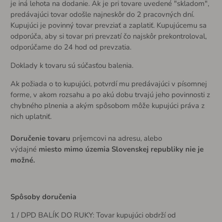
je iná lehota na dodanie. Ak je pri tovare uvedené "skladom",
predávajúci tovar odošle najneskôr do 2 pracovných dní.
Kupujúci je povinný tovar prevziať a zaplatiť. Kupujúcemu sa
odporúča, aby si tovar pri prevzatí čo najskôr prekontroloval,
odporúčame do 24 hod od prevzatia.
Doklady k tovaru sú súčasťou balenia.
Ak požiada o to kupujúci, potvrdí mu predávajúci v písomnej
forme, v akom rozsahu a po akú dobu trvajú jeho povinnosti z
chybného plnenia a akým spôsobom môže kupujúci práva z
nich uplatniť.
Doručenie tovaru
príjemcovi na adresu, alebo
výdajné
miesto mimo územia Slovenskej republiky
nie je
možné.
Spôsoby doručenia
1 / DPD BALÍK DO RUKY: Tovar kupujúci obdrží od