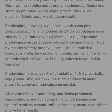
odstúpenia od zmluvy, alebo spolu s odstúpením od zmluvy.
Odporúčame zásielku poistiť proti prípadnému poškodeniu či
strate pri preprave. Neposielajte, prosím, zásielku na
dobierku. Takéto zásielky nebudú prevzaté.
Predávajúci je povinný kupujúcemu vrátiť sumu plne
zodpovedajúcu na jeho dodanie do 14 dní od odstúpenia od
zmluvy. Najneskôr v rovnakej lehote je kupujúci povinný
predávajúcemu zaslať alebo odovzdať zakúpený tovar. Tovar
by mal byť vrátený predávajúcemu (nie na dobierku)
kompletný, najlepšie v pôvodnom obale, nesmie javiť známky
opotrebenia či poškodenia. Náklady vrátenia tovaru znáša
kupujúci.
Predávajúci nie je povinný vrátiť prijaté peňažné prostriedky
kupujúcemu skôr, než mu kupujúci tovar odovzdá alebo
preukáže, že tovar predávajúcemu odoslal.
Ak je vrátený tovar poškodený porušením povinností
kupujúceho, je predávajúci oprávnený voči kupujúcemu
uplatniť nárok na náhradu zníženie hodnoty tovaru a odpočítať
ju z vrátenej čiastky.