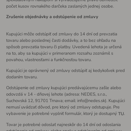
počet kusov rovnakého darčeka zaslaných jednej osobe.
Zrušenie objednávky a odstúpenie od zmluvy
Kupujúci môže odstúpiť od zmluvy do 14 dní od prevzatia
tovaru alebo poslednej časti dodávky, a to bez ohľadu na
spôsob prevzatia tovaru či platby. Uvedená lehota je určená
na to, aby sa kupujúci v primeranom rozsahu zoznámil s
povahou, vlastnosťami a funkčnosťou tovaru.
Kupujúci je oprávnený od zmluvy odstúpiť aj kedykoľvek pred
dodaním tovaru.
Odstúpenie od zmluvy kupujúci predávajúcemu zašle alebo
odovzdá v 14 - dňovej lehote (adresa: NEDES, s.r.o.,
Suchovská 12, 91701 Trnava; email: info@nedes.sk). Kupujúci
nemusí uvádzať dôvod, pre ktorý od zmluvy odstupuje. Pre
vybavenie je potrebné vyplniť formulár, ktorý je dostupný
.
TU
Tovar je potrebné odoslať najneskôr do 14 dní od odoslania