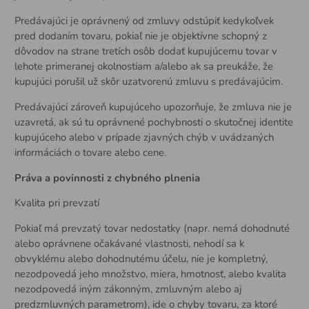
Predávajúci je oprávnený od zmluvy odstúpiť kedykoľvek
pred dodaním tovaru, pokiaľ nie je objektívne schopný z
dôvodov na strane tretích osôb dodať kupujúcemu tovar v
lehote primeranej okolnostiam a/alebo ak sa preukáže, že
kupujúci porušil už skôr uzatvorenú zmluvu s predávajúcim.
Predávajúci zároveň kupujúceho upozorňuje, že zmluva nie je
uzavretá, ak sú tu oprávnené pochybnosti o skutočnej identite
kupujúceho alebo v prípade zjavných chýb v uvádzaných
informáciách o tovare alebo cene.
Práva a povinnosti z chybného plnenia
Kvalita pri prevzatí
Pokiaľ má prevzatý tovar nedostatky (napr. nemá dohodnuté
alebo oprávnene očakávané vlastnosti, nehodí sa k
obvyklému alebo dohodnutému účelu, nie je kompletný,
nezodpovedá jeho množstvo, miera, hmotnosť, alebo kvalita
nezodpovedá iným zákonným, zmluvným alebo aj
predzmluvných parametrom), ide o chyby tovaru, za ktoré