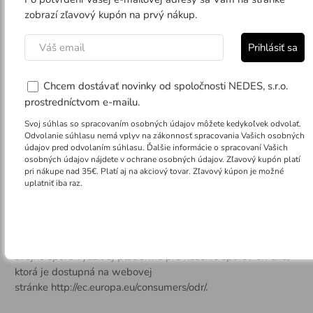
žiadosť o nápravu odpovie zamietavo alebo na ňu neodpovie
do 30 dní odo dňa jej odoslania, spotrebiteľ má právo podať
návrh na začatie alternatívneho riešenia svojho sporu podľa
ustanovenia § 12 zákona č. 391/2015 Z. z. o alternatívnom
riešení spotrebiteľských sporov a o zmene a doplnení
niektorých zákonov.
Príslušným subjektom na alternatívne riešenie
spotrebiteľských sporov s predávajúcim NEDES, s.r.o. je
Slovenská obchodná inšpekcia SOI, ktorú je možné
kontaktovať na adrese: Ústredný inšpektorát SOI, Odbor
medzinárodných vzťahov a ARS, Prievozská 32, Pošt.
priečinok 29, 827 99 Bratislava alebo elektronickou formou
na
ars@soi.sk
.
Spotrebiteľ môže na podanie návrhu na alternatívne riešenie
svojho sporu využiť aj platformu pre riešenie sporov on-line,
ktorá je dostupná na webovej
stránke
http://ec.europa.eu/consumers/odr/
.