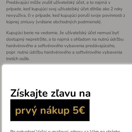
Predávajúci môže zrušiť užívateľský účet, a to najmä v
prípade, keď kupujúci svoj užívateľský účet dlhšie ako 2 roky
nevyužíva, či v prípade, keď kupujúci poruší svoje povinnosti z
kúpnej zmluvy (vrátane obchodných podmienok).
Kupujúci berie na vedomie, že užívateľský účet nemusí byť
dostupný nepretržite, a to najmä s ohľadom na nutnú údržbu
hardvérového a softvérového vybavenia predávajúceho,
popr. nutnú údržbu hardvérového a softvérového vybavenia
tretích osôb.
Kupujúci má právo požiadať o zrušenie registrácie. Zrušením
registrácie bude účet zmazaný a spoločne s ním bude
zmazaná história objednávok a všetky nastavenia, ktoré boli v
účte použité.
Riešenie spotrebiteľských sporov
Pokiaľ spotrebiteľ nie je spokojný so spôsobom, ktorým
predávajúci vybavil jeho reklamáciu alebo ak sa domnieva, že
predávajúci porušil jeho práva, má možnosť obrátiť sa na
predávajúceho so žiadosťou o nápravu. Ak predávajúci na