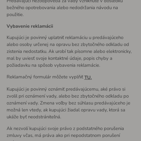
Predávajúci nezodpovedá za vady vzniknuté v dôsledku
bežného opotrebovania alebo nedodržania návodu na
použitie.
Vybavenie reklamácii
Kupujúci je povinný uplatniť reklamáciu u predávajúceho
alebo osoby určenej na opravu bez zbytočného odkladu od
zistenia nedostatku. Ak urobí tak písomne alebo elektronicky,
mal by uviesť svoje kontaktné údaje, popis chyby a
požiadavku na spôsob vybavenia reklamácie.
Reklamačný formulár môžete vyplňiť
TU.
Kupujúci je povinný oznámiť predávajúcemu, aké právo si
zvolil pri oznámení vady, alebo bez zbytočného odkladu po
oznámení vady. Zmena voľby bez súhlasu predávajúceho je
možná len vtedy, ak kupujúci žiadal opravu vady, ktorá sa
ukáže byť neodstrániteľná.
Ak nezvolí kupujúci svoje právo z podstatného porušenia
zmluvy včas, má práva ako pri nepodstatnom porušení