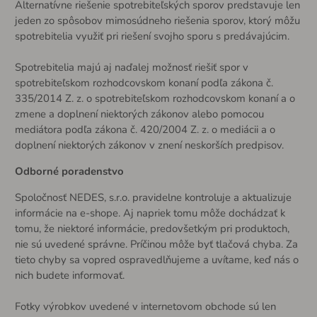
Alternatívne riešenie spotrebiteľských sporov predstavuje len
jeden zo spôsobov mimosúdneho riešenia sporov, ktorý môžu
spotrebitelia využiť pri riešení svojho sporu s predávajúcim.
Spotrebitelia majú aj naďalej možnosť riešiť spor v
spotrebiteľskom rozhodcovskom konaní podľa zákona č.
335/2014 Z. z. o spotrebiteľskom rozhodcovskom konaní a o
zmene a doplnení niektorých zákonov alebo pomocou
mediátora podľa zákona č. 420/2004 Z. z. o mediácii a o
doplnení niektorých zákonov v znení neskorších predpisov.
Odborné poradenstvo
Spoločnosť NEDES, s.r.o. pravidelne kontroluje a aktualizuje
informácie na e-shope. Aj napriek tomu môže dochádzať k
tomu, že niektoré informácie, predovšetkým pri produktoch,
nie sú uvedené správne. Príčinou môže byť tlačová chyba. Za
tieto chyby sa vopred ospravedlňujeme a uvítame, keď nás o
nich budete informovať.
Fotky výrobkov uvedené v internetovom obchode sú len