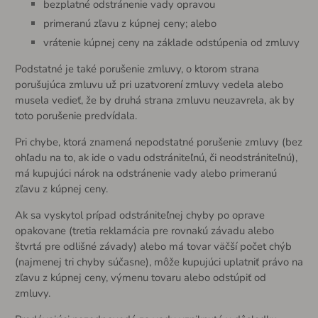
bezplatné odstránenie vady opravou
primeranú zľavu z kúpnej ceny; alebo
vrátenie kúpnej ceny na základe odstúpenia od zmluvy
Podstatné je také porušenie zmluvy, o ktorom strana
porušujúca zmluvu už pri uzatvorení zmluvy vedela alebo
musela vedieť, že by druhá strana zmluvu neuzavrela, ak by
toto porušenie predvídala.
Pri chybe, ktorá znamená nepodstatné porušenie zmluvy (bez
ohľadu na to, ak ide o vadu odstrániteľnú, či neodstrániteľnú),
má kupujúci nárok na odstránenie vady alebo primeranú
zľavu z kúpnej ceny.
Ak sa vyskytol prípad odstrániteľnej chyby po oprave
opakovane (tretia reklamácia pre rovnakú závadu alebo
štvrtá pre odlišné závady) alebo má tovar väčší počet chýb
(najmenej tri chyby súčasne), môže kupujúci uplatniť právo na
zľavu z kúpnej ceny, výmenu tovaru alebo odstúpiť od
zmluvy.