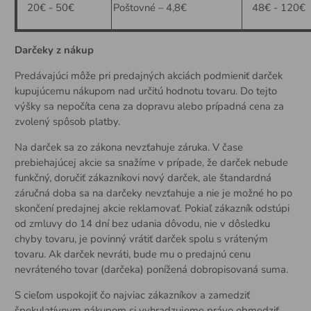
20€ - 50€
Poštovné – 4,8€
48€ - 120€
Darčeky z nákup
Predávajúci môže pri predajných akciách podmieniť darček
kupujúcemu nákupom nad určitú hodnotu tovaru. Do tejto
výšky sa nepočíta cena za dopravu alebo prípadná cena za
zvolený spôsob platby.
Na darček sa zo zákona nevzťahuje záruka. V čase
prebiehajúcej akcie sa snažíme v prípade, že darček nebude
funkčný, doručiť zákazníkovi nový darček, ale štandardná
záručná doba sa na darčeky nevzťahuje a nie je možné ho po
skončení predajnej akcie reklamovať. Pokiaľ zákazník odstúpi
od zmluvy do 14 dní bez udania dôvodu, nie v dôsledku
chyby tovaru, je povinný vrátiť darček spolu s vráteným
tovaru. Ak darček nevráti, bude mu o predajnú cenu
nevráteného tovar (darčeka) ponížená dobropisovaná suma.
S cieľom uspokojiť čo najviac zákazníkov a zamedziť
špekulatívnym nákupom si vyhradzujeme právo obmedziť