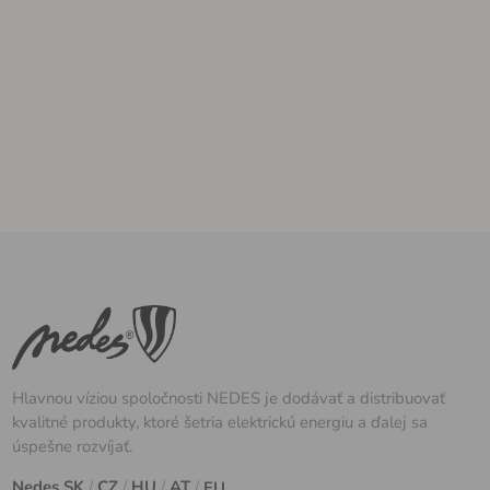
Hlavnou víziou spoločnosti NEDES je dodávať a distribuovať
kvalitné produkty, ktoré šetria elektrickú energiu a ďalej sa
úspešne rozvíjať.
Nedes
SK
/
CZ
/
HU
/
AT
/
EU