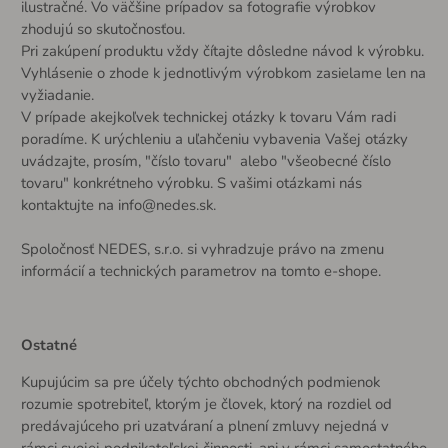
ilustračné. Vo väčšine prípadov sa fotografie výrobkov
zhodujú so skutočnosťou.
Pri zakúpení produktu vždy čítajte dôsledne návod k výrobku.
Vyhlásenie o zhode k jednotlivým výrobkom zasielame len na
vyžiadanie.
V prípade akejkoľvek technickej otázky k tovaru Vám radi
poradíme. K urýchleniu a uľahčeniu vybavenia Vašej otázky
uvádzajte, prosím, "číslo tovaru" alebo "všeobecné číslo
tovaru" konkrétneho výrobku. S vašimi otázkami nás
kontaktujte na
info@nedes.sk
.
Spoločnosť NEDES, s.r.o. si vyhradzuje právo na zmenu
informácií a technických parametrov na tomto e-shope.
Ostatné
Kupujúcim sa pre účely týchto obchodných podmienok
rozumie spotrebiteľ, ktorým je človek, ktorý na rozdiel od
predávajúceho pri uzatváraní a plnení zmluvy nejedná v
rámci svojej podnikateľskej činnosti, ani v rámci samostatného