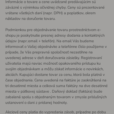
Informácie o tovare a cene uvádzané predávajúcim sú
záväzné s výnimkou očividnej chyby. Ceny sú prezentované
vrátane všetkých daní (napr. DPH) a poplatkov, okrem
nákladov na doručenie tovaru.
Podmienkou pre objednávanie tovaru prostredníctvom e-
shopu je poskytnutie presnej adresy dodania a kontaktných
údajov (napr.:email + telefón). Na email Vás budeme
informovať o Vašej objednávke a telefónne číslo použijeme v
prípade, že Vás prepravná spoločnosť nezastihne na
uvedenej adrese v deň doručovania zásielky. Registrovaní
užívatelia majú naviac možnosť opakovaného prístupu ku
svojím objednávkam a môžu získať informácie o novinkách,
akciách. Kupujúci dostane tovar za cenu, ktorá bola platná v
čase objednania. Cena uvedená na faktúre je zaokrúhlená na
tri desatinné miesta a celková suma faktúry na dve desatinné
miesta v päťkovej sústave . Daňový doklad (faktúra) bude
zabalená spolu s objednaným tovarom v zmysle príslušných
ustanovení o dani z pridanej hodnoty.
Akciové ceny platia do vypredania zásob, prípadne po dobu