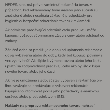
NEDES, s.r.o. má právo zamietnuť reklamáciu tovaru v
prípadoch, keď reklamovaný tovar a/alebo jeho súčasti sú
znečistené alebo nespĺňajú základné predpoklady pre
hygienicky bezpečné odovzdania tovaru k reklamácii!
Ak odmietne predávajúci odstrániť vadu produktu, môže
kupujúci požadovať primeranú zľavu z ceny alebo odstúpiť od
zmluvy.
Záručná doba sa predlžuje o dobu od uplatnenia reklamácie
do jej vybavenia alebo do doby, kedy bol kupujúci povinný si
vec vyzdvihnúť. Ak dôjde k výmene tovaru alebo jeho časti,
uplatní sa zodpovednosť predávajúceho ako by išlo o kúpu
nového tovaru alebo jeho časti.
Ak nie je umožnené sledovať stav vybavenia reklamácie on-
line, zaväzuje sa predávajúci o vybavení reklamácie
kupujúceho informovať podľa jeho požiadavky e-mailovou
správou alebo prostredníctvom SMS.
Náklady na prepravu reklamovaného tovaru nehradí