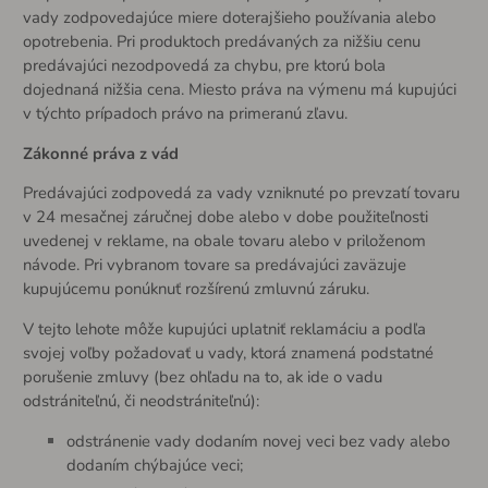
vady zodpovedajúce miere doterajšieho používania alebo
opotrebenia. Pri produktoch predávaných za nižšiu cenu
predávajúci nezodpovedá za chybu, pre ktorú bola
dojednaná nižšia cena. Miesto práva na výmenu má kupujúci
v týchto prípadoch právo na primeranú zľavu.
Zákonné práva z vád
Predávajúci zodpovedá za vady vzniknuté po prevzatí tovaru
v 24 mesačnej záručnej dobe alebo v dobe použiteľnosti
uvedenej v reklame, na obale tovaru alebo v priloženom
návode. Pri vybranom tovare sa predávajúci zaväzuje
kupujúcemu ponúknuť rozšírenú zmluvnú záruku.
V tejto lehote môže kupujúci uplatniť reklamáciu a podľa
svojej voľby požadovať u vady, ktorá znamená podstatné
porušenie zmluvy (bez ohľadu na to, ak ide o vadu
odstrániteľnú, či neodstrániteľnú):
odstránenie vady dodaním novej veci bez vady alebo
dodaním chýbajúce veci;