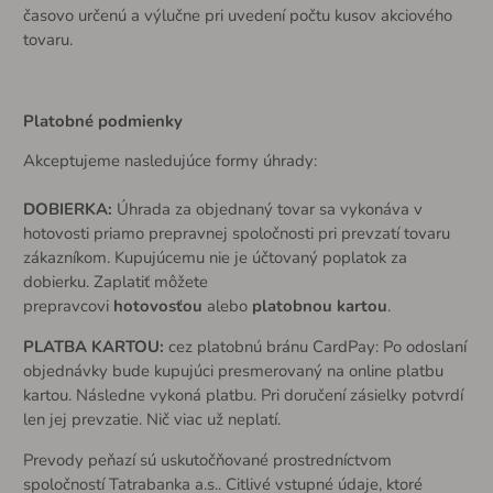
časovo určenú a výlučne pri uvedení počtu kusov akciového
tovaru.
Platobné podmienky
Akceptujeme nasledujúce formy úhrady:
DOBIERKA:
Úhrada za objednaný tovar sa vykonáva v
hotovosti priamo prepravnej spoločnosti pri prevzatí tovaru
zákazníkom. Kupujúcemu nie je účtovaný poplatok za
dobierku. Zaplatiť môžete
prepravcovi
hotovosťou
alebo
platobnou kartou
.
PLATBA KARTOU:
cez platobnú bránu CardPay: Po odoslaní
objednávky bude kupujúci presmerovaný na online platbu
kartou. Následne vykoná platbu. Pri doručení zásielky potvrdí
len jej prevzatie. Nič viac už neplatí.
Prevody peňazí sú uskutočňované prostredníctvom
spoločností Tatrabanka a.s.. Citlivé vstupné údaje, ktoré