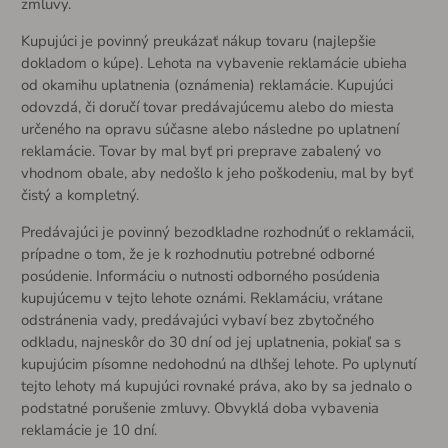
zmluvy.
Kupujúci je povinný preukázať nákup tovaru (najlepšie
dokladom o kúpe). Lehota na vybavenie reklamácie ubieha
od okamihu uplatnenia (oznámenia) reklamácie. Kupujúci
odovzdá, či doručí tovar predávajúcemu alebo do miesta
určeného na opravu súčasne alebo následne po uplatnení
reklamácie. Tovar by mal byť pri preprave zabalený vo
vhodnom obale, aby nedošlo k jeho poškodeniu, mal by byť
čistý a kompletný.
Predávajúci je povinný bezodkladne rozhodnúť o reklamácii,
prípadne o tom, že je k rozhodnutiu potrebné odborné
posúdenie. Informáciu o nutnosti odborného posúdenia
kupujúcemu v tejto lehote oznámi. Reklamáciu, vrátane
odstránenia vady, predávajúci vybaví bez zbytočného
odkladu, najneskôr do 30 dní od jej uplatnenia, pokiaľ sa s
kupujúcim písomne nedohodnú na dlhšej lehote. Po uplynutí
tejto lehoty má kupujúci rovnaké práva, ako by sa jednalo o
podstatné porušenie zmluvy. Obvyklá doba vybavenia
reklamácie je 10 dní.