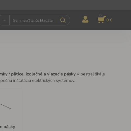
0
0 €
ímky
/
pätice, izolačné a viazacie pásky
v pestrej škále
pečnú inštaláciu elektrických systémov.
ie pásky