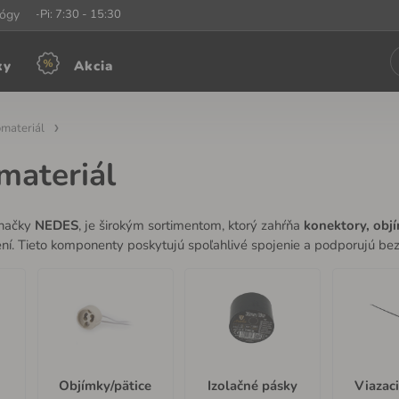
iny:
lógy
Po-Pi: 7:30 - 15:30
ky
Akcia
omateriál
materiál
načky
NEDES
, je širokým sortimentom, ktorý zahŕňa
konektory,
obj
í. Tieto komponenty poskytujú spoľahlivé spojenie a podporujú bez
Objímky/pätice
Izolačné pásky
Viazac