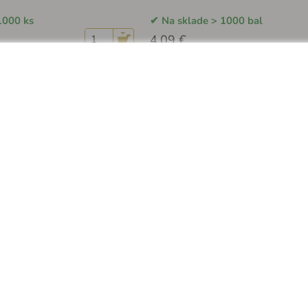
1000 ks
Na sklade > 1000 bal
4.09 €
250 / 4,8 UV prírodná
Viazacia páska 300 / 4,8 UV čier
UV
T4301UV