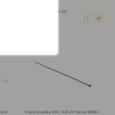
Na sklade > 1000 bal
6.49 €
odná
Viazacia páska 430 / 4,8 UV čierna 100ks -