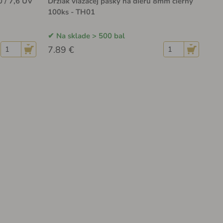
0 / 7,6 UV
Držiak viazacej pásky na dieru 8mm čierny
100ks - TH01
Na sklade > 500 bal
7.89 €