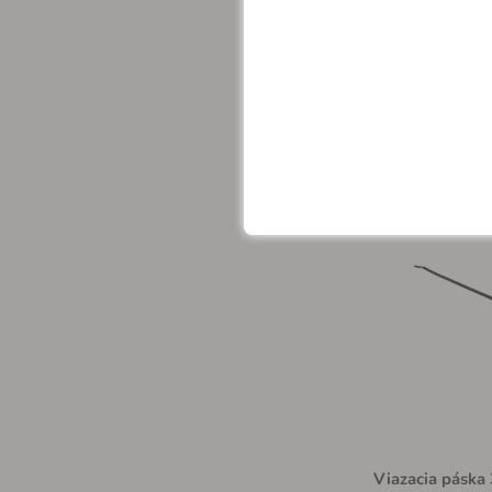
Na sklade > 
5.39 €
Viazacia páska 