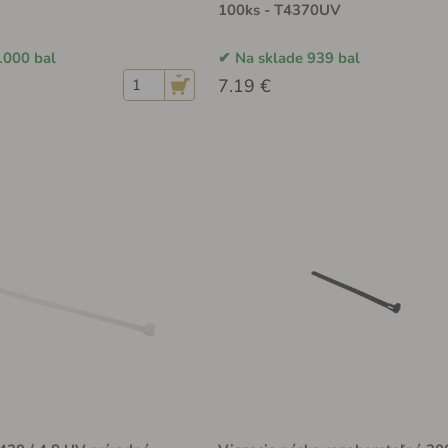
100ks - T4370UV
1000 bal
Na sklade 939 bal
7.19 €