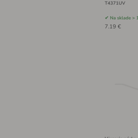
T4371UV
Na sklade > 
7.19 €