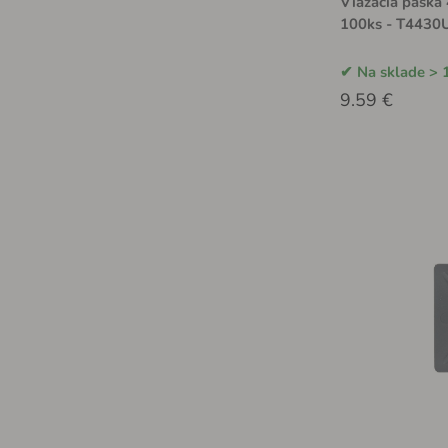
Viazacia páska 
100ks - T4430
Na sklade > 
9.59 €