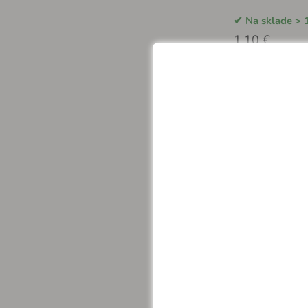
Na sklade > 
1.10 €
Viazacia páska 
100ks - T4250