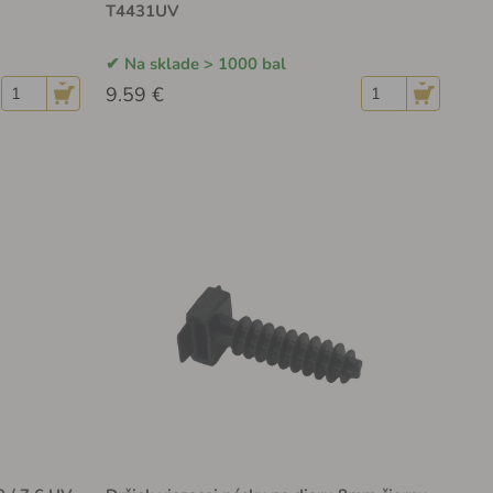
T4431UV
Na sklade > 1000 bal
9.59 €