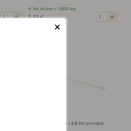
Na sklade > 1000 bal
5.39 €
na 100ks -
Viazacia páska 300 / 4,8 UV prírodná
100ks - T4300UV