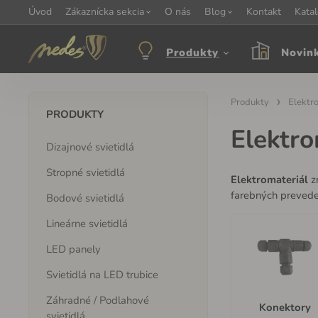
Úvod
Informácie:
Zákaznícka sekcia
info@nedes.sk
Kontakt:
O nás
+421 907 263 473
Blog
Kontakt
Otváracie hod
Kata
Produkty
Novin
Produkty
Elektr
PRODUKTY
Elektro
Dizajnové svietidlá
Stropné svietidlá
Elektromateriál
z
farebných preveden
Bodové svietidlá
Lineárne svietidlá
LED panely
Svietidlá na LED trubice
Záhradné / Podlahové
Konektory
svietidlá