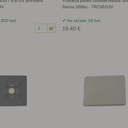
430 / 4,8 UV prírodná
Viazacia páska rozoberateľná 30
UV
čierna 100ks - TR7301UV
1000 bal
Na sklade 18 bal
19.40 €