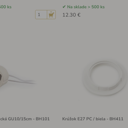
500 ks
Na sklade > 500 ks
12.30 €
ická GU10/15cm - BH101
Krúžok E27 PC / biela - BH411