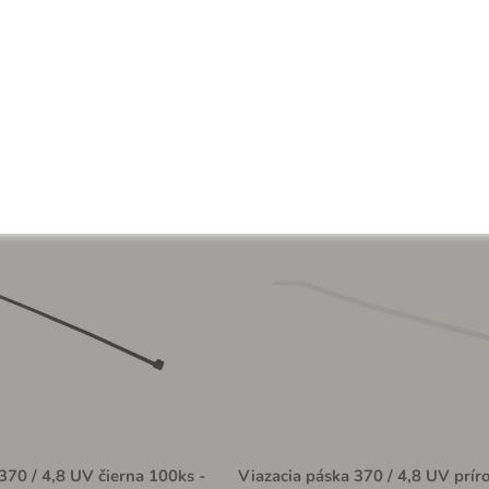
1000 bal
Na sklade > 1000 bal
6.49 €
370 / 4,8 UV čierna 100ks -
Viazacia páska 370 / 4,8 UV prír