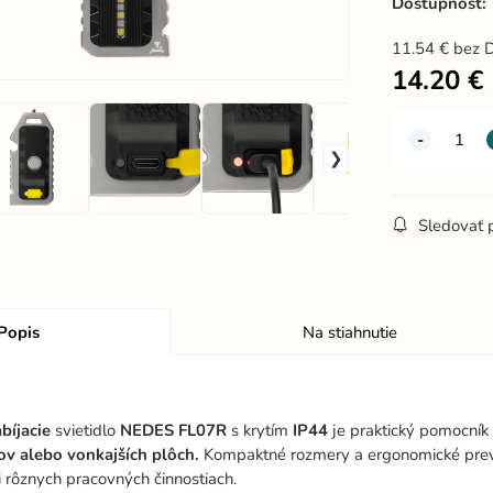
Dostupnosť:
11.54
€
bez 
14.20
€
Sledovať 
Popis
Na stiahnutie
bíjacie
svietidlo
NEDES
FL07R
s krytím
IP44
je praktický pomocník 
dov alebo vonkajších plôch.
Kompaktné rozmery a ergonomické prev
i rôznych pracovných činnostiach.