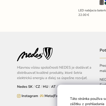
LED nabíjacia bater
22.00 €
Pot
Pred
Hlavnou víziou spoločnosti NEDES je dodávať a
mal
distribuovať kvalitné produkty, ktoré šetria
elektrickú energiu a ďalej sa úspešne rozvíjať.
NEDE
Suc
Nedes
SK
/
CZ
/
HU
/
AT
/
EU
+
Instagram
Meta(Facebook)
Táto stránka používa s
Pon
zážitku z prehliadani