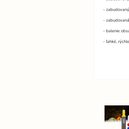
- zabudovan
- zabudovan
- balenie ob
- ľahké, rých