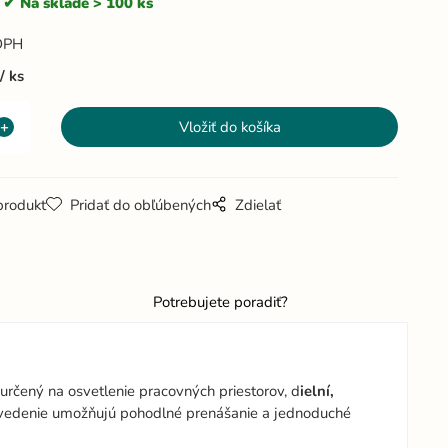
Na sklade > 100 ks
DPH
ks
produkt
Pridať do obľúbených
Zdielať
Potrebujete poradiť?
určený na osvetlenie pracovných priestorov, d
ielní,
edenie umožňujú pohodlné prenášanie a jednoduché