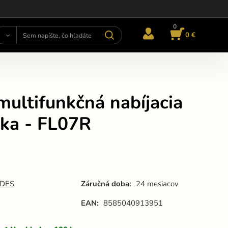
0
0 €
ultifunkčná nabíjacia
rka - FL07R
DES
Záručná doba:
24 mesiacov
EAN:
8585040913951