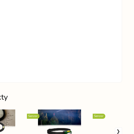
kty
Senzor
Senzor