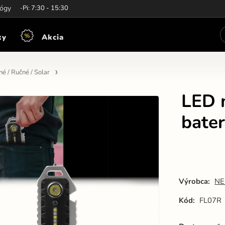
iny:
lógy
Po-Pi: 7:30 - 15:30
ky
Akcia
é / Ručné / Solar
LED m
bate
Výrobca:
NE
Kód:
FL07R