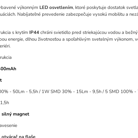
 vybavené výkonným
LED
osvetlením
, ktoré poskytuje dostatok svet
uáciách. Nabíjateľné prevedenie zabezpečuje vysokú mobilitu a nezávis
ukcia s krytím
IP44
chráni svietidlo pred striekajúcou vodou a bežn
bou energie, dlhou životnosťou a spoľahlivým svetelným výkonom, v
eriéri.
rukcia
 400mAh
t
0% - 50Lm - 5,5h / 1W SMD 30% - 15Lm - 9,5h / 5 SMD 100% - 
 1,5h
ý
silný magnet
avesenie
ý
otvárač na flaše