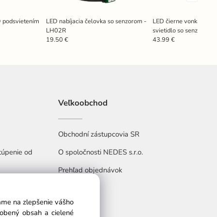
 podsvietením
LED nabíjacia čelovka so senzorom -
LED čierne vonkajšie s
LH02R
svietidlo so senzorom
- 4100K - 6500K - LS
19.50 €
43.99 €
Veľkoobchod
Obchodní zástupcovia SR
túpenie od
O spoločnosti NEDES s.r.o.
Prehľad objednávok
vame na zlepšenie vášho
sobený obsah a cielené