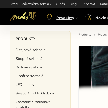
Úvod
Informácie:
Zákaznícka sekcia
info@nedes.sk
Kontakt:
O nás
+421 907 263 473
Blog
Kontakt
Otváracie hod
Kata
Produkty
Novin
Produkty
Pracovn
PRODUKTY
Dizajnové svietidlá
Stropné svietidlá
Bodové svietidlá
Lineárne svietidlá
LED panely
Svietidlá na LED trubice
Záhradné / Podlahové
svietidlá