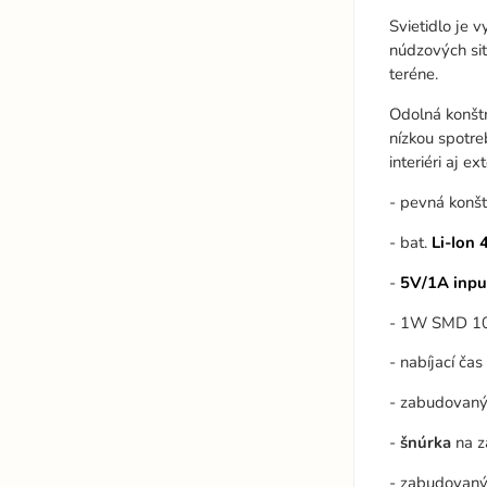
Svietidlo je
núdzových sit
teréne.
Odolná konštr
nízkou spotre
interiéri aj ext
- pevná konšt
- bat.
Li-Ion
-
5V/1A inpu
- 1W SMD 10
- nabíjací čas
- zabudovan
-
šnúrka
na z
- zabudovan