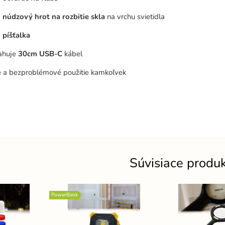
ý
núdzový hrot na rozbitie skla
na vrchu svietidla
á
píšťalka
sahuje
30cm USB-C
kábel
le a bezproblémové použitie kamkoľvek
Súvisiace produ
PowerBank