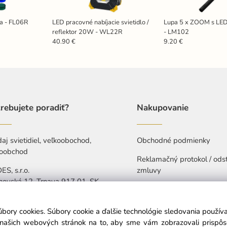
ka - FL06R
LED pracovné nabíjacie svietidlo /
Lupa 5 x ZOOM s LED
reflektor 20W - WL22R
- LM102
40.90 €
9.20 €
rebujete poradiť?
Nakupovanie
aj svietidiel, veľkoobochod,
Obchodné podmienky
oobchod
Reklamačný protokol / ods
S, s.r.o.
zmluvy
hovská 12, Trnava 917 01, SK
Ochrana osobných údajov
421 907 263 473
Vyhlásenie o prístupnosti
úbory cookies. Súbory cookie a ďalšie technológie sledovania použí
-Pia: 7:30-15:30
a našich webových stránok na to, aby sme vám zobrazovali prispô