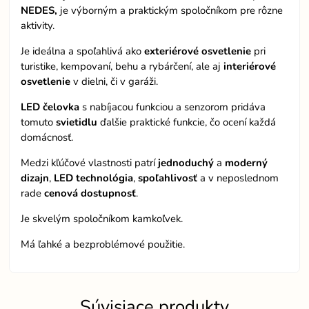
NEDES,
je výborným a praktickým spoločníkom pre rôzne
aktivity.
Je ideálna a spoľahlivá ako
exteriérové
osvetlenie
pri
turistike, kempovaní, behu a rybárčení, ale aj
interiérové
osvetlenie
v dielni, či v garáži.
LED čelovka
s nabíjacou funkciou a senzorom pridáva
tomuto
svietidlu
ďalšie praktické funkcie, čo ocení každá
domácnosť.
Medzi kľúčové vlastnosti patrí
jednoduchý
a
moderný
dizajn
,
LED technológia
,
spoľahlivosť
a v neposlednom
rade
cenová dostupnosť
.
Je skvelým spoločníkom kamkoľvek.
Má ľahké a bezproblémové použitie.
Súvisiace produkty