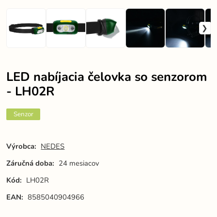
LED nabíjacia čelovka so senzorom
- LH02R
Senzor
Výrobca:
NEDES
Záručná doba:
24 mesiacov
Kód:
LH02R
EAN:
8585040904966