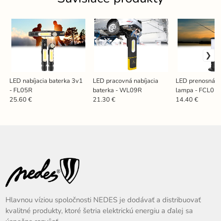
LED nabíjacia baterka 3v1
LED pracovná nabíjacia
LED prenosná 
- FL05R
baterka - WL09R
lampa - FCL02
25.60 €
21.30 €
14.40 €
Hlavnou víziou spoločnosti NEDES je dodávať a distribuovať
kvalitné produkty, ktoré šetria elektrickú energiu a ďalej sa