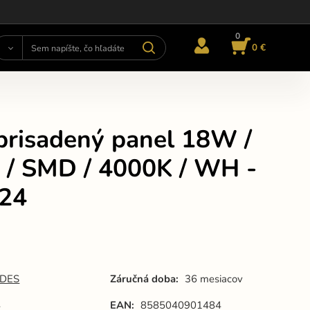
0
0 €
prisadený panel 18W /
 / SMD / 4000K / WH -
24
DES
Záručná doba:
36 mesiacov
4
EAN:
8585040901484