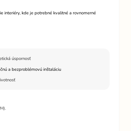
ie interiéry, kde je potrebné kvalitné a rovnomerné
tická úspornosť
čnú a bezproblémovú inštaláciu
ivotnosť
H).