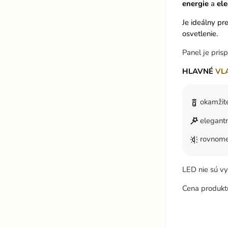
energie
a
ele
Je ideálny pr
osvetlenie.
Panel je pris
HLAVNÉ
VL
okamžité
elegantn
rovnome
LED nie sú v
Cena produkt