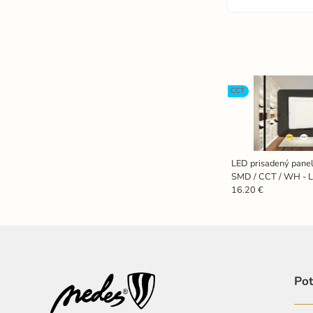
CCT
LED prisadený pane
SMD / CCT / WH - 
16.20 €
Pot