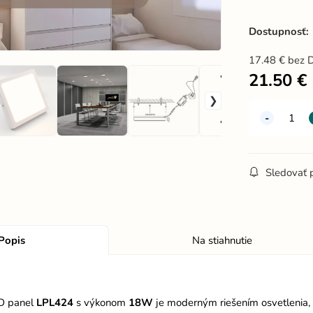
Dostupnosť:
17.48
€
bez 
21.50
€
Sledovať 
Popis
Na stiahnutie
D panel
LPL424
s výkonom
18W
je moderným riešením osvetlenia,