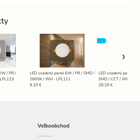
kty
CCT
2W / PR /
LED vsadený panel 6W / PR / SMD /
LED vsadený panel 24W
 LPL123
2800K / WH - LPL111
SMD / CCT / WH - LP
9.20 €
28.29 €
Veľkoobchod