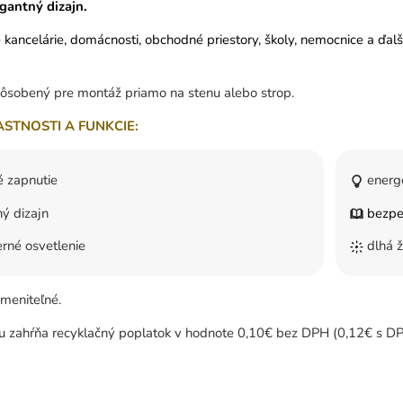
gantný dizajn.
e kancelárie, domácnosti, obchodné priestory, školy, nemocnice a ďalš
pôsobený pre montáž priamo na stenu alebo strop.
ASTNOSTI A FUNKCIE:
 zapnutie
energe
ý dizajn
bezpe
rné osvetlenie
dlhá ž
ymeniteľné.
u zahŕňa recyklačný poplatok v hodnote 0,10€ bez DPH (0,12€ s DP