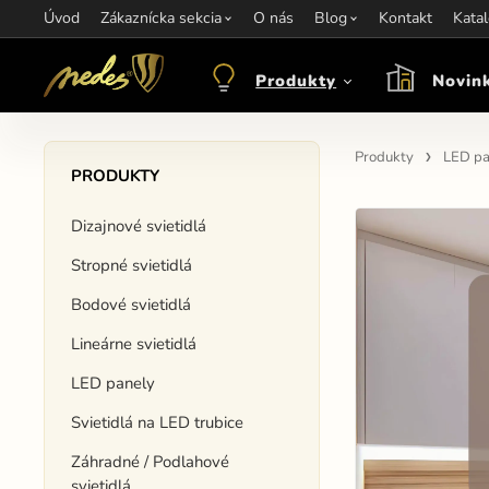
Úvod
Informácie:
Zákaznícka sekcia
info@nedes.sk
Kontakt:
O nás
+421 907 263 473
Blog
Kontakt
Otváracie hod
Kata
Produkty
Novin
Produkty
LED pa
PRODUKTY
Dizajnové svietidlá
Stropné svietidlá
Bodové svietidlá
Lineárne svietidlá
LED panely
Svietidlá na LED trubice
Záhradné / Podlahové
svietidlá