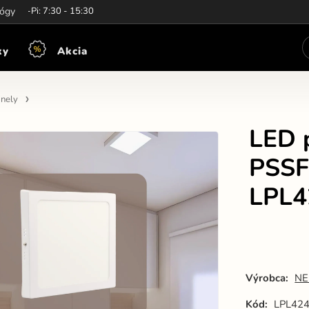
iny:
lógy
Po-Pi: 7:30 - 15:30
ky
Akcia
nely
LED 
PSSF
LPL4
Výrobca:
NE
Kód:
LPL42