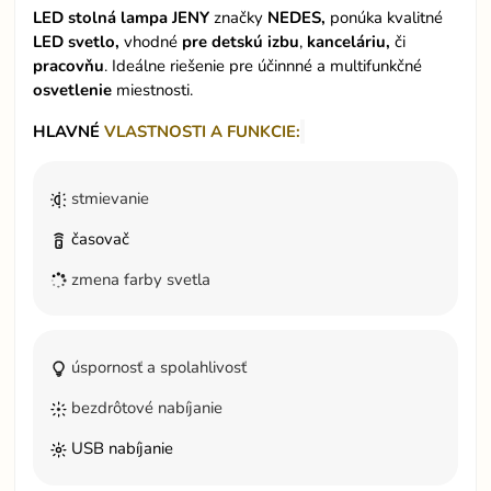
LED stolná lampa JENY
značky
NEDES,
ponúka kvalitné
LED svetlo,
vhodné
pre
detskú izbu
,
kanceláriu,
či
pracovňu
.
Ideálne riešenie pre účinnné a multifunkčné
osvetlenie
miestnosti.
HLAVNÉ
VLASTNOSTI A FUNKCIE:
stmievanie
časovač
zmena farby svetla
úspornosť a spolahlivosť
bezdrôtové nabíjanie
USB nabíjanie