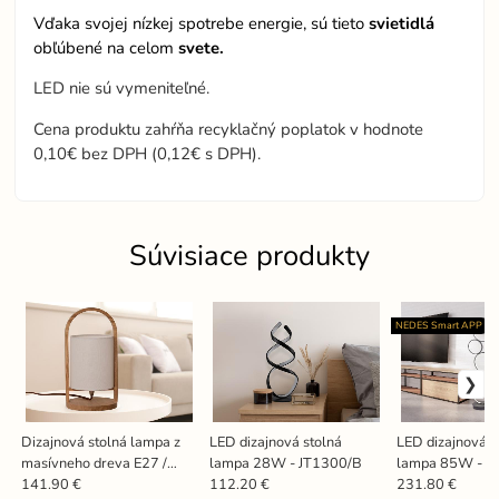
Vďaka svojej nízkej spotrebe energie, sú tieto
svietidlá
obľúbené na celom
svete.
LED nie sú vymeniteľné.
Cena produktu zahŕňa recyklačný poplatok v hodnote
0,10€ bez DPH (0,12€ s DPH).
Súvisiace produkty
NEDES Smart APP
Dizajnová stolná lampa z
LED dizajnová stolná
LED dizajnová s
masívneho dreva E27 /
lampa 28W - JT1300/B
lampa 85W - J
60W - WRE171
141.90 €
112.20 €
231.80 €