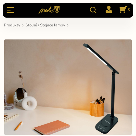
0
Produkty
Stolné / Stojace lampy