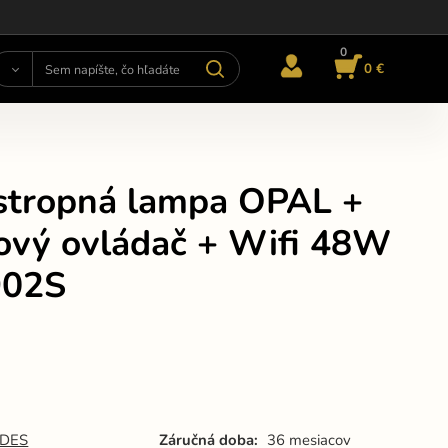
0
0 €
stropná lampa OPAL +
kový ovládač + Wifi 48W
902S
DES
Záručná doba:
36 mesiacov