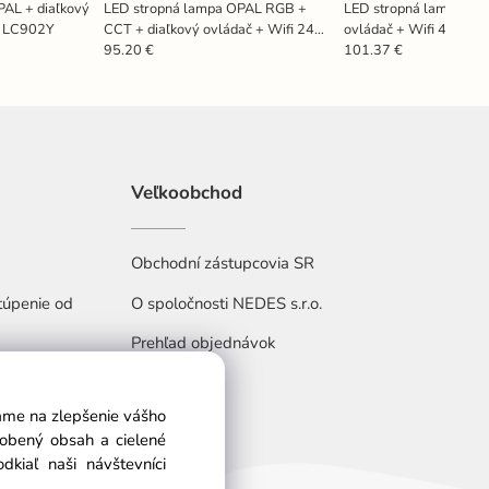
PAL + diaľkový
LED stropná lampa OPAL RGB +
LED stropná lampa OPA
- LC902Y
CCT + diaľkový ovládač + Wifi 24W
ovládač + Wifi 48W -
- LC951U
95.20 €
101.37 €
Veľkoobchod
Obchodní zástupcovia SR
túpenie od
O spoločnosti NEDES s.r.o.
Prehľad objednávok
vame na zlepšenie vášho
sobený obsah a cielené
kiaľ naši návštevníci