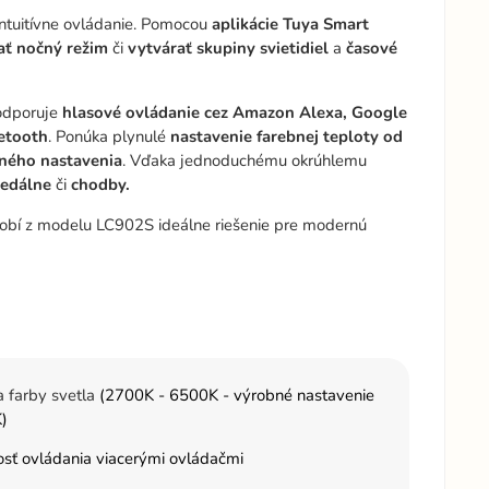
intuitívne ovládanie. Pomocou
aplikácie Tuya Smart
vať nočný režim
či
vytvárať skupiny svietidiel
a
časové
podporuje
hlasové ovládanie cez Amazon Alexa, Google
etooth
. Ponúka plynulé
nastavenie farebnej teploty od
ného nastavenia
. Vďaka jednoduchému okrúhlemu
jedálne
či
chodby.
 robí z modelu LC902S ideálne riešenie pre modernú
 farby svetla
(2700K - 6500K - výrobné nastavenie
)
sť ovládania viacerými ovládačmi