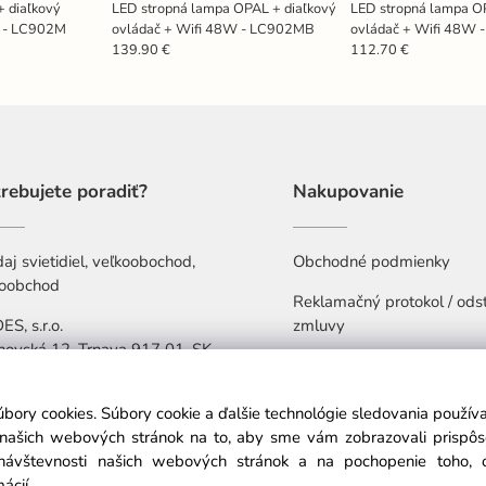
+ diaľkový
LED stropná lampa OPAL + diaľkový
LED stropná lampa O
W - LC902M
ovládač + Wifi 48W - LC902MB
ovládač + Wifi 48W 
139.90 €
112.70 €
rebujete poradiť?
Nakupovanie
aj svietidiel, veľkoobochod,
Obchodné podmienky
oobchod
Reklamačný protokol / ods
S, s.r.o.
zmluvy
hovská 12, Trnava 917 01, SK
Ochrana osobných údajov
421 907 263 473
Vyhlásenie o prístupnosti
úbory cookies. Súbory cookie a ďalšie technológie sledovania použí
-Pia: 7:30-15:30
a našich webových stránok na to, aby sme vám zobrazovali prispô
návštevnosti našich webových stránok a na pochopenie toho, od
info@nedes.sk
mácií