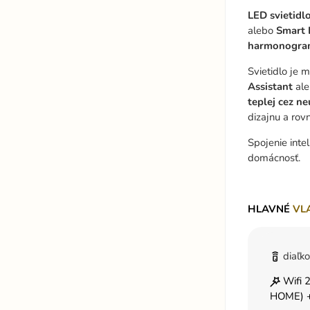
LED svietidl
alebo
Smart 
harmonogra
Svietidlo je 
Assistant
al
teplej cez n
dizajnu a ro
Spojenie inte
domácnosť.
HLAVNÉ
VL
diaľk
Wifi
HOME) +