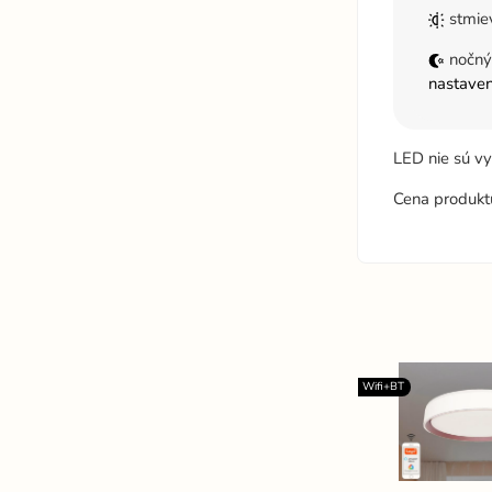
stmie
nočný
nastaven
LED nie sú v
Cena produkt
Wifi+BT