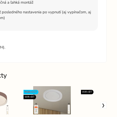
čná a ľahká montáž
posledného nastavenia po vypnutí (aj vypínačom, aj
om)
H).
kty
RGB+CCT
Wifi+BT
Wifi+BT