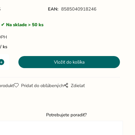
S
EAN:
8585040918246
Na sklade > 50 ks
DPH
ks
produkt
Pridať do obľúbených
Zdielať
Potrebujete poradiť?