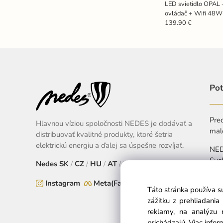
LED svietidlo OPAL 
ovládač + Wifi 48
139.90 €
Pot
Pred
Hlavnou víziou spoločnosti NEDES je dodávať a
mal
distribuovať kvalitné produkty, ktoré šetria
elektrickú energiu a ďalej sa úspešne rozvíjať.
NEDE
Suc
Nedes
SK
/
CZ
/
HU
/
AT
/
EU
+
Instagram
Meta(Facebook)
Táto stránka používa s
Pon
zážitku z prehliadani
reklamy, na analýzu 
prichádzajú.
Viac infor