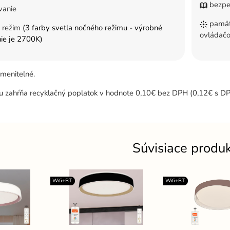
bezpe
vanie
pamäť 
 režim
(3 farby svetla nočného režimu - výrobné
ovládač
ie je 2700K)
ymeniteľné.
u zahŕňa recyklačný poplatok v hodnote 0,10€ bez DPH (0,12€ s DP
Súvisiace produ
Wifi+BT
Wifi+BT