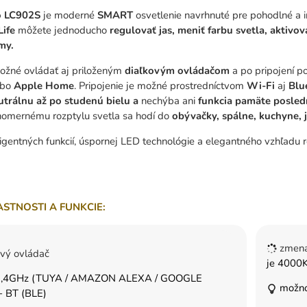
o LC902S
je moderné
SMART
osvetlenie navrhnuté pre pohodlné a 
Life
môžete jednoducho
regulovať jas, meniť farbu svetla, aktivo
my.
možné ovládať aj priloženým
diaľkovým ovládačom
a po pripojení 
ebo
Apple Home
. Pripojenie je možné prostredníctvom
Wi-Fi
aj
Blu
eutrálnu až po studenú bielu a
nechýba ani
funkcia pamäte posled
vnomernému rozptylu svetla sa hodí do
obývačky, spálne, kuchyne, 
ligentných funkcií, úspornej LED technológie a elegantného vzhľadu
ASTNOSTI A FUNKCIE:
zmena
ový ovládač
je 4000K
 2,4GHz (TUYA / AMAZON ALEXA / GOOGLE
možno
 BT (BLE)