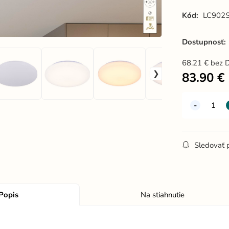
Kód:
LC902
Dostupnosť:
68.21
€
bez 
83.90
€
Sledovať 
Popis
Na stiahnutie