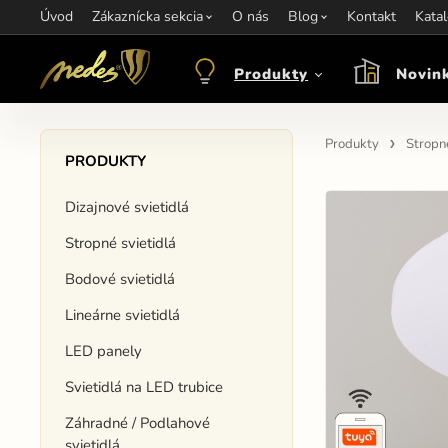
Úvod
Informácie:
Zákaznícka sekcia
info@nedes.sk
Kontakt:
O nás
+421 907 263 473
Blog
Kontakt
Otváracie hod
Kata
Produkty
Novin
Produkty
Stropné
PRODUKTY
Dizajnové svietidlá
Stropné svietidlá
Bodové svietidlá
Lineárne svietidlá
LED panely
Svietidlá na LED trubice
Záhradné / Podlahové
svietidlá