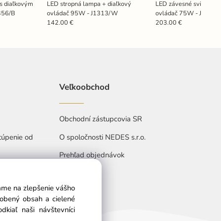
 s diaľkovým
LED stropná lampa + diaľkový
LED závesné svietidlo 
356/B
ovládač 95W - J1313/W
ovládač 75W - J4307/
142.00 €
203.00 €
Veľkoobchod
Obchodní zástupcovia SR
túpenie od
O spoločnosti NEDES s.r.o.
Prehľad objednávok
vame na zlepšenie vášho
sobený obsah a cielené
kiaľ naši návštevníci