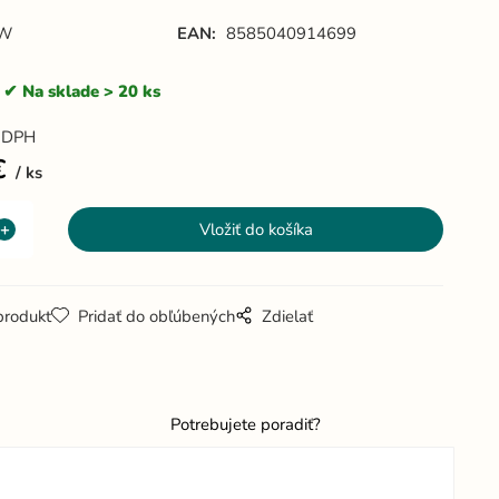
/W
EAN:
8585040914699
Na sklade > 20 ks
 DPH
€
ks
produkt
Pridať do obľúbených
Zdielať
Potrebujete poradiť?