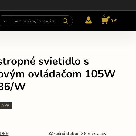
0
0 €
tropné svietidlo s
kovým ovládačom 105W
336/W
t APP
DES
Záručná doba:
36 mesiacov