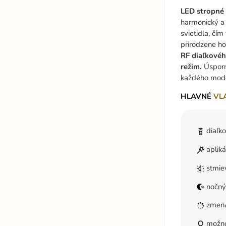
LED stropné
harmonický a
svietidla, č
prirodzene h
RF diaľkovéh
režim.
Úsporná
každého mode
HLAVNÉ
VL
diaľk
aplik
stmie
nočný
zmena
možnos