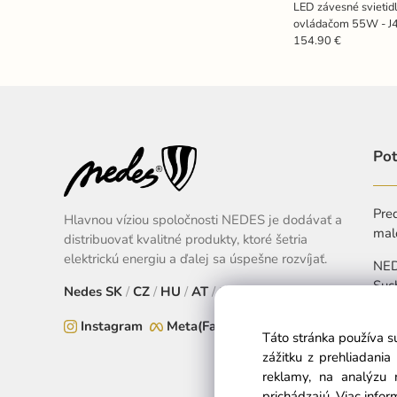
LED závesné svietid
ovládačom 55W - J
154.90 €
Pot
Pred
Hlavnou víziou spoločnosti NEDES je dodávať a
mal
distribuovať kvalitné produkty, ktoré šetria
elektrickú energiu a ďalej sa úspešne rozvíjať.
NEDE
Suc
Nedes
SK
/
CZ
/
HU
/
AT
/
EU
+
Instagram
Meta(Facebook)
Táto stránka používa s
Pon
zážitku z prehliadani
reklamy, na analýzu 
prichádzajú.
Viac infor