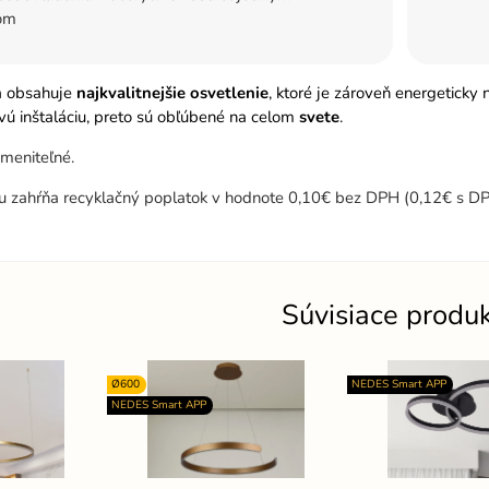
om
a obsahuje
najkvalitnejšie osvetlenie
, ktoré je zároveň energeticky
ú inštaláciu, preto sú obľúbené na celom
svete
.
ymeniteľné.
u zahŕňa recyklačný poplatok v hodnote 0,10€ bez DPH (0,12€ s DP
Súvisiace produ
Ø600
NEDES Smart APP
NEDES Smart APP