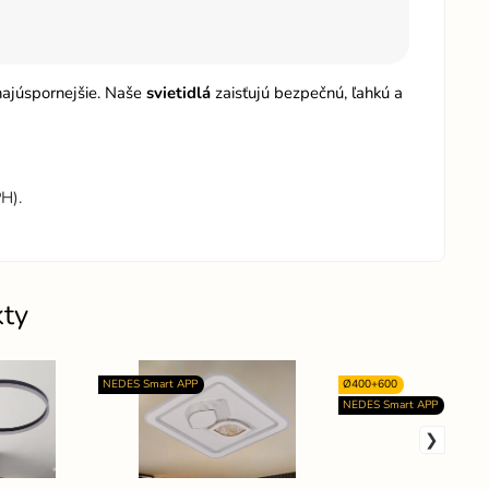
 najúspornejšie. Naše
svietidlá
zaisťujú bezpečnú, ľahkú a
H).
kty
NEDES Smart APP
Ø400+600
NEDES Smart APP