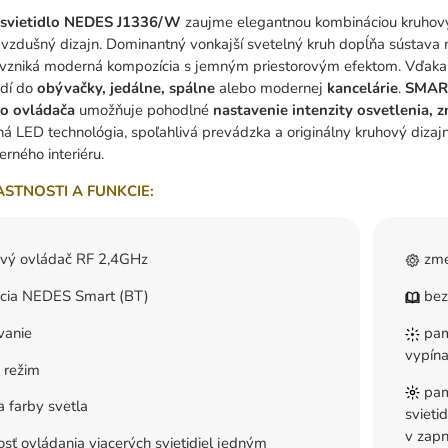
 svietidlo NEDES J1336/W
zaujme elegantnou kombináciou kruhovýc
 vzdušný dizajn. Dominantný vonkajší svetelný kruh dopĺňa sústava
ím vzniká moderná kompozícia s jemným priestorovým efektom. Vďaka
odí do
obývačky, jedálne, spálne
alebo modernej
kancelárie
.
SMART
o ovládača
umožňuje pohodlné
nastavenie intenzity osvetlenia, 
 LED technológia, spoľahlivá prevádzka a originálny kruhový dizajn
rného interiéru.
ASTNOSTI A FUNKCIE:
ový ovládač RF 2,4GHz
zme
ácia NEDES Smart (BT)
bez
vanie
pamä
vypína
 režim
pam
 farby svetla
svieti
v zapn
ť ovládania viacerých svietidiel jedným