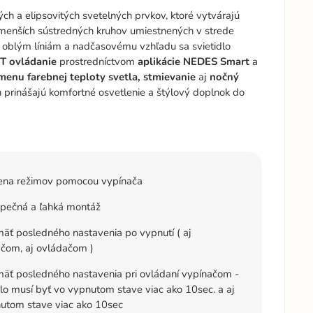
h a elipsovitých svetelných prvkov, ktoré vytvárajú
 menších sústredných kruhov umiestnených v strede
 oblým líniám a nadčasovému vzhľadu sa svietidlo
 ovládanie
prostredníctvom
aplikácie NEDES Smart
a
zmenu farebnej teploty svetla, stmievanie
aj
nočný
 prinášajú komfortné osvetlenie a štýlový doplnok do
na režimov pomocou vypínača
pečná a ľahká montáž
ť posledného nastavenia po vypnutí ( aj
čom, aj ovládačom )
äť posledného nastavenia pri ovládaní vypínačom -
dlo musí byť vo vypnutom stave viac ako 10sec. a aj
utom stave viac ako 10sec