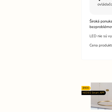
ovládač
Široká ponuk
bezproblémov
LED nie sú v
Cena produkt
Ø800
NEDES Smart APP