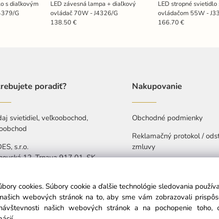
lo s diaľkovým
LED závesná lampa + diaľkový
LED stropné svietidlo
4379/G
ovládač 70W - J4326/G
ovládačom 55W - J3
138.50 €
166.70 €
rebujete poradiť?
Nakupovanie
aj svietidiel, veľkoobochod,
Obchodné podmienky
oobchod
Reklamačný protokol / ods
S, s.r.o.
zmluvy
hovská 12, Trnava 917 01, SK
Ochrana osobných údajov
421 907 263 473
Vyhlásenie o prístupnosti
úbory cookies. Súbory cookie a ďalšie technológie sledovania použí
-Pia: 7:30-15:30
a našich webových stránok na to, aby sme vám zobrazovali prispô
návštevnosti našich webových stránok a na pochopenie toho, od
info@nedes.sk
mácií