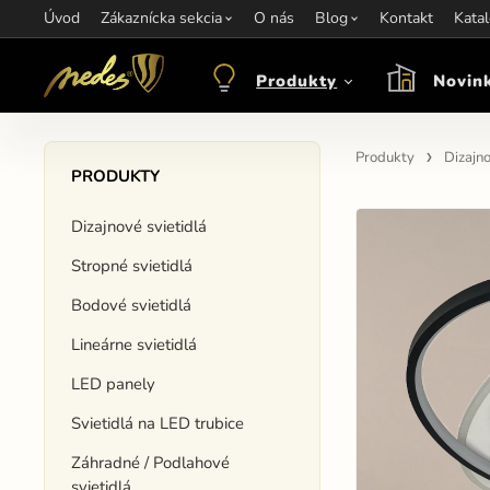
Úvod
Informácie:
Zákaznícka sekcia
info@nedes.sk
Kontakt:
O nás
+421 907 263 473
Blog
Kontakt
Otváracie hod
Kata
Produkty
Novin
Produkty
Dizajno
PRODUKTY
Dizajnové svietidlá
Stropné svietidlá
Bodové svietidlá
Lineárne svietidlá
LED panely
Svietidlá na LED trubice
Záhradné / Podlahové
svietidlá