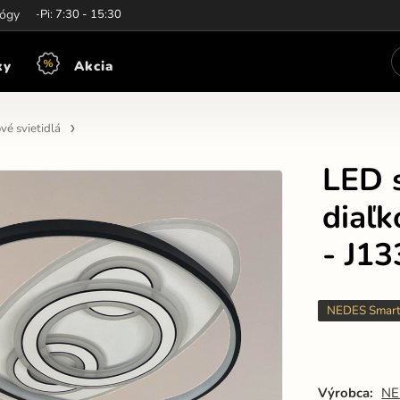
iny:
lógy
Po-Pi: 7:30 - 15:30
ky
Akcia
vé svietidlá
LED s
diaľ
- J1
NEDES Smar
Výrobca:
NE