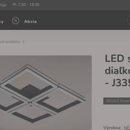
iny:
lógy
Po-Pi: 7:30 - 15:30
ky
Akcia
vé svietidlá
LED s
diaľ
- J3
NEDES Smar
Výrobca:
NE