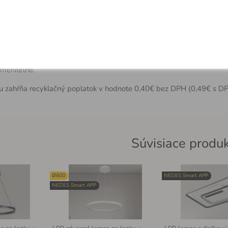
om
a obsahuje
najkvalitnejšie osvetlenie
, ktoré je zároveň energeticky
ú inštaláciu, preto sú obľúbené na celom
svete
.
meniteľné.
u zahŕňa recyklačný poplatok v hodnote 0,40€ bez DPH (0,49€ s DP
Súvisiace produ
Ø600
NEDES Smart APP
NEDES Smart APP