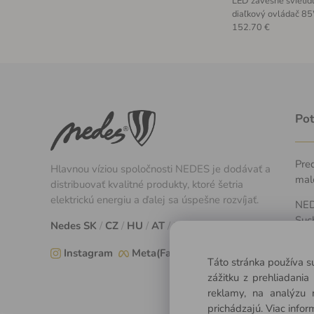
LED závesné svietidl
diaľkový ovládač 8
152.70 €
Pot
Pred
Hlavnou víziou spoločnosti NEDES je dodávať a
mal
distribuovať kvalitné produkty, ktoré šetria
elektrickú energiu a ďalej sa úspešne rozvíjať.
NEDE
Suc
Nedes
SK
/
CZ
/
HU
/
AT
/
EU
+
Instagram
Meta(Facebook)
Táto stránka používa s
Pon
zážitku z prehliadani
reklamy, na analýzu 
prichádzajú.
Viac infor