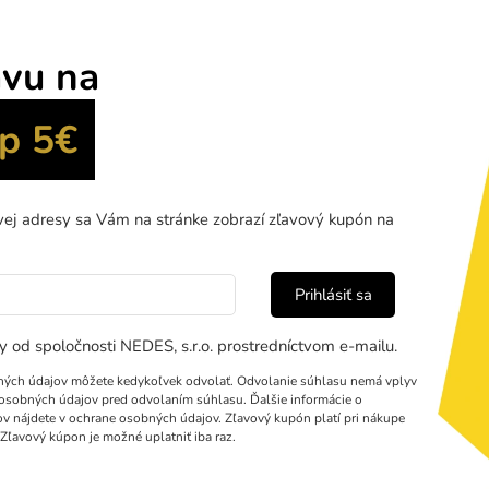
svietidlo J3353/B
vyniká výrazným geometrickým dizajnom tvoren
 do symetrickej kompozície. Dekoratívne kryštálové prvky po obvod
etelný efekt po rozsvietení. Vďaka svojmu modernému prevedeniu s
užíva úspornú LED technológiu a umožňuje
nastavenie intenzity osve
ebieha cez
aplikáciu NEDES Smart
alebo RF
diaľkový ovládač
. Ne
i možnosť ovládať viacero kompatibilných svietidiel jedným ovláda
ASTNOSTI A FUNKCIE:
ový ovládač RF 2,4GHz
zme
ácia NEDES Smart (BT)
bez
vanie
pam
vypína
 režim
pam
 farby svetla
svieti
v zapn
ť ovládania viacerých svietidiel jedným