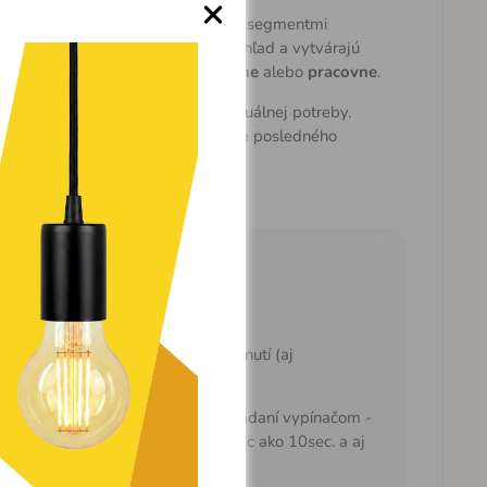
ým štyrmi štvorcovými svetelnými segmentmi
e dodávajú svietidlu elegantný vzhľad a vytvárajú
a hodí do
obývačky, jedálne, spálne
alebo
pracovne
.
tlenia aj teploty svetla
podľa aktuálnej potreby.
chýba
nočný režim
, funkcia pamäte posledného
čom.
na režimov pomocou vypínača
pečná a ľahká montáž
äť posledného nastavenia po vypnutí (aj
čom, aj ovládačom)
äť posledného nastavenia pri ovládaní vypínačom -
dlo musí byť vo vypnutom stave viac ako 10sec. a aj
utom stave viac ako 10sec