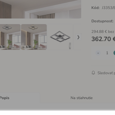
Kód:
J3353/
Dostupnosť:
294.88
€
bez
362.70
Sledovať 
Popis
Na stiahnutie