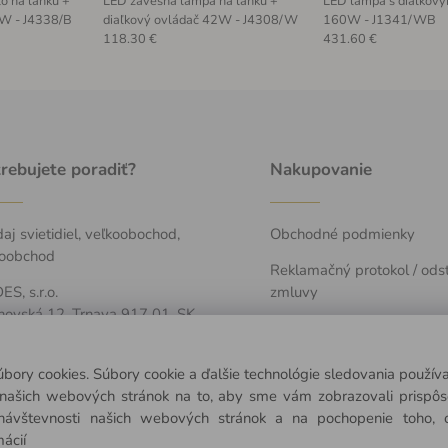
o na lanku +
LED závesná lampa na lanku +
LED lampa s diaľkov
5W - J4338/B
diaľkový ovládač 42W - J4308/W
160W - J1341/WB
118.30 €
431.60 €
rebujete poradiť?
Nakupovanie
aj svietidiel, veľkoobochod,
Obchodné podmienky
oobchod
Reklamačný protokol / ods
S, s.r.o.
zmluvy
hovská 12, Trnava 917 01, SK
Ochrana osobných údajov
421 907 263 473
Vyhlásenie o prístupnosti
úbory cookies. Súbory cookie a ďalšie technológie sledovania použí
-Pia: 7:30-15:30
a našich webových stránok na to, aby sme vám zobrazovali prispô
návštevnosti našich webových stránok a na pochopenie toho, od
info@nedes.sk
mácií