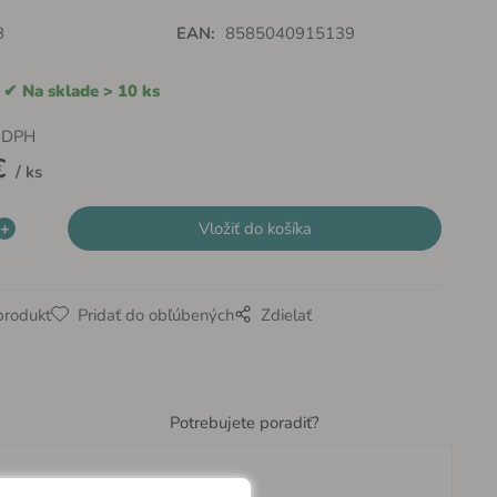
B
EAN:
8585040915139
Na sklade > 10 ks
 DPH
€
ks
produkt
Pridať do obľúbených
Zdielať
Potrebujete poradiť?