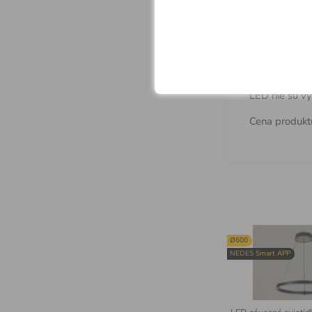
ovládač
Široká ponuk
bezproblémov
LED nie sú vy
Cena produkt
Ø600
NEDES Smart APP