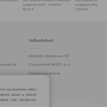
ým ovládačom
LED nástenné svietidlo s diaľkovým
LED závesné svietidlo 
ovládačom 30W - J1346/W
ovládačom 55W - J43
69.10 €
154.90 €
Veľkoobchod
Obchodní zástupcovia SR
túpenie od
O spoločnosti NEDES s.r.o.
Prehľad objednávok
vame na zlepšenie vášho
sobený obsah a cielené
kiaľ naši návštevníci