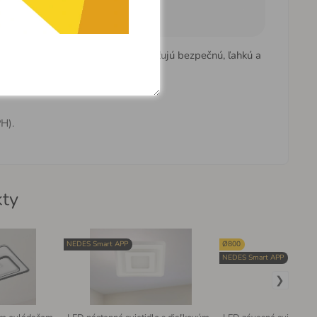
 najúspornejšie. Naše
svietidlá
zaisťujú bezpečnú, ľahkú a
H).
kty
NEDES Smart APP
Ø800
NEDES Smart APP