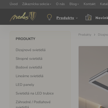
Úvod
Informácie:
Zákaznícka sekcia
info@nedes.sk
Kontakt:
O nás
+421 907 263 473
Blog
Kontakt
Otváracie hod
Kata
Produkty
Novin
Produkty
Dizajno
PRODUKTY
Dizajnové svietidlá
Stropné svietidlá
Bodové svietidlá
Lineárne svietidlá
LED panely
Svietidlá na LED trubice
Záhradné / Podlahové
svietidlá