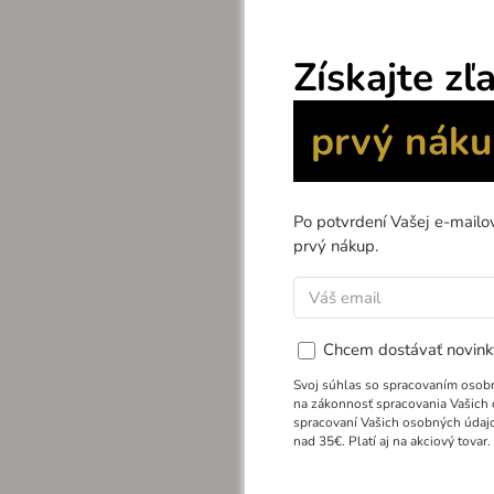
Stropné LED 
usporiadanými
zaujímavý sv
Svietidlo vy
Ovládanie pr
nastavenia an
HLAVNÉ
VL
diaľk
aplik
stmie
nočný
zmena
možnos