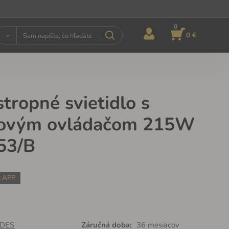
0
0 €
tropné svietidlo s
kovým ovládačom 215W
353/B
t APP
DES
Záručná doba:
36 mesiacov