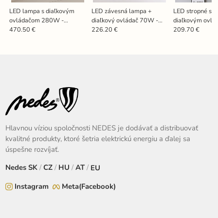
LED lampa s diaľkovým
LED závesná lampa +
LED stropné svie
ovládačom 280W -
diaľkový ovládač 70W -
diaľkovým ovl
J1342/WW
J4355/B
100W - J3346
470.50 €
226.20 €
209.70 €
Hlavnou víziou spoločnosti NEDES je dodávať a distribuovať
kvalitné produkty, ktoré šetria elektrickú energiu a ďalej sa
úspešne rozvíjať.
Nedes
SK
/
CZ
/
HU
/
AT
/
EU
Instagram
Meta(Facebook)