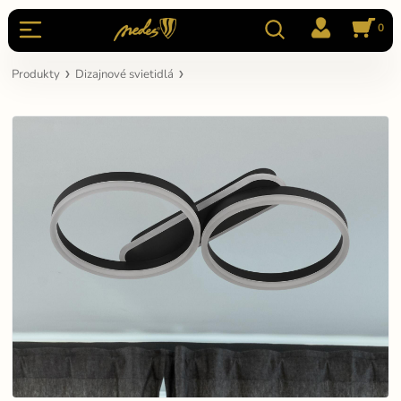
0
Produkty
Dizajnové svietidlá