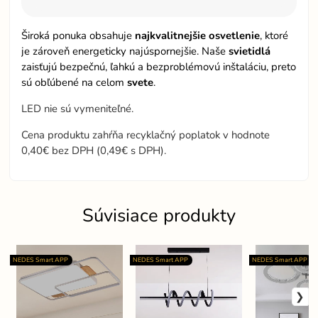
Široká ponuka obsahuje
najkvalitnejšie osvetlenie
, ktoré
je zároveň energeticky najúspornejšie. Naše
svietidlá
zaisťujú bezpečnú, ľahkú a bezproblémovú inštaláciu, preto
sú obľúbené na celom
svete
.
LED nie sú vymeniteľné.
Cena produktu zahŕňa recyklačný poplatok v hodnote
0,40€ bez DPH (0,49€ s DPH).
Súvisiace produkty
NEDES Smart APP
NEDES Smart APP
NEDES Smart APP