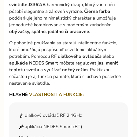
svietidle J3362/B
harmonický dizajn, ktorý v interiéri
pôsobí elegantne a zároveň výrazne.
Čierna farba
podčiarkuje jeho minimalistický charakter a umožňuje
jednoduché kombinovanie s moderným zariadením
obývačky, spálne, jedálne či pracovne
.
O pohodlné používanie sa starajú inteligentné funkcie,
ktoré umožňujú prispôsobiť osvetlenie aktuálnym
potrebám. Pomocou RF
diaľkového ovládača
alebo
aplikácie NEDES Smart
môžete
regulovať jas, meniť
teplotu svetla
a využívať
nočný režim
. Praktickou
súčasťou je aj funkcia pamäte, ktorá si uchová posledné
nastavenie svietidla.
HLAVNÉ
VLASTNOSTI A FUNKCIE:
diaľkový ovládač RF 2,4GHz
aplikácia NEDES Smart (BT)