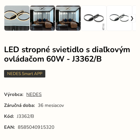
LED stropné svietidlo s diaľkovým
ovládačom 60W - J3362/B
NEDES Smart APP
Výrobca:
NEDES
Záručná doba:
36 mesiacov
Kód:
J3362/B
EAN:
8585040915320