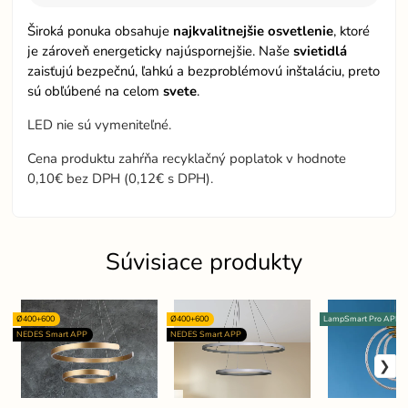
Široká ponuka obsahuje
najkvalitnejšie osvetlenie
, ktoré
je zároveň energeticky najúspornejšie. Naše
svietidlá
zaisťujú bezpečnú, ľahkú a bezproblémovú inštaláciu, preto
sú obľúbené na celom
svete
.
LED nie sú vymeniteľné.
Cena produktu zahŕňa recyklačný poplatok v hodnote
0,10€ bez DPH (0,12€ s DPH).
Súvisiace produkty
Ø400+600
Ø400+600
LampSmart Pro APP
NEDES Smart APP
NEDES Smart APP