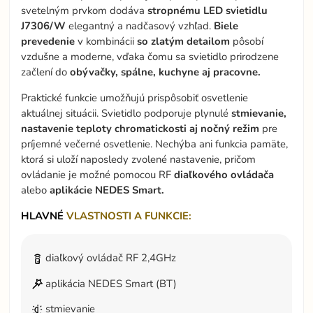
svetelným prvkom dodáva
stropnému LED svietidlu
J7306/W
elegantný a nadčasový vzhľad.
Biele
prevedenie
v kombinácii
so zlatým detailom
pôsobí
vzdušne a moderne, vďaka čomu sa svietidlo prirodzene
začlení do
obývačky, spálne, kuchyne aj pracovne.
Praktické funkcie umožňujú prispôsobiť osvetlenie
aktuálnej situácii. Svietidlo podporuje plynulé
stmievanie,
nastavenie teploty chromatickosti aj nočný režim
pre
príjemné večerné osvetlenie. Nechýba ani funkcia pamäte,
ktorá si uloží naposledy zvolené nastavenie, pričom
ovládanie je možné pomocou RF
diaľkového ovládača
alebo
aplikácie NEDES Smart.
HLAVNÉ
VLASTNOSTI A FUNKCIE:
diaľkový ovládač RF 2,4GHz
aplikácia NEDES Smart (BT)
stmievanie