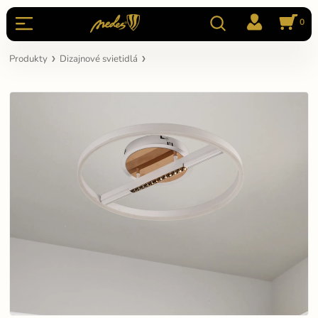
0
Produkty
Dizajnové svietidlá