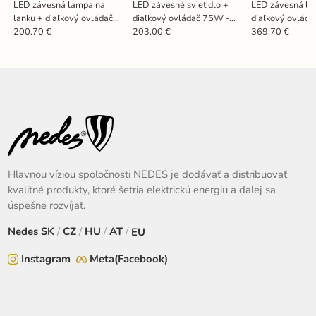
LED závesná lampa na
LED závesné svietidlo +
LED závesná la
lanku + diaľkový ovládač
diaľkový ovládač 75W -
diaľkový ovlád
120W - J4328/G
J4307/W
J4358/G
200.70 €
203.00 €
369.70 €
Hlavnou víziou spoločnosti NEDES je dodávať a distribuovať
kvalitné produkty, ktoré šetria elektrickú energiu a ďalej sa
úspešne rozvíjať.
Nedes
SK
/
CZ
/
HU
/
AT
/
EU
Instagram
Meta(Facebook)