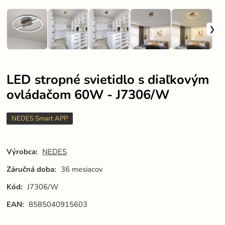
LED stropné svietidlo s diaľkovým
ovládačom 60W - J7306/W
NEDES Smart APP
Výrobca:
NEDES
Záručná doba:
36 mesiacov
Kód:
J7306/W
EAN:
8585040915603