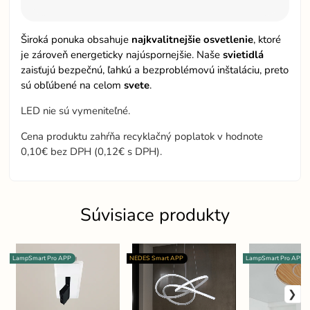
Široká ponuka obsahuje
najkvalitnejšie osvetlenie
, ktoré
je zároveň energeticky najúspornejšie. Naše
svietidlá
zaisťujú bezpečnú, ľahkú a bezproblémovú inštaláciu, preto
sú obľúbené na celom
svete
.
LED nie sú vymeniteľné.
Cena produktu zahŕňa recyklačný poplatok v hodnote
0,10€ bez DPH (0,12€ s DPH).
Súvisiace produkty
LampSmart Pro APP
NEDES Smart APP
LampSmart Pro APP