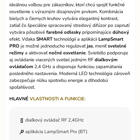
ideálnou voľbou pre zákazníkov, ktorí chcú spojiť funkčné
osvetlenie s výrazným dizajnovým prvkom. Kombinácia
bielych a čiernych kruhov vytvára elegantný kontrast,
zatiaľ čo špeciálne spracovaný stredový difúzor po zapnutí
vytvára pôsobivé
farebné
odlesky
pripomínajúce
dúhový
efekt. Vďaka
SMART
technológii a aplikácii
LampSmart
PRO
je možné jednoducho regulovať
jas
, meniť
svetelné
režimy
a aktivovať
nočné
osvetlenie
. Svietidlo podporuje
aj ovládanie viacerých svetiel jedným RF
diaľkovým
ovládačom
2,4 GHz a disponuje funkciou zapamätania
posledného nastavenia. Moderná LED technológia zároveň
zabezpečuje nízku spotrebu energie a dlhodobú
spoľahlivosť.
HLAVNÉ
VLASTNOSTI A FUNKCIE:
diaľkový ovládač RF 2,4GHz
aplikácia LampSmart Pro (BT)