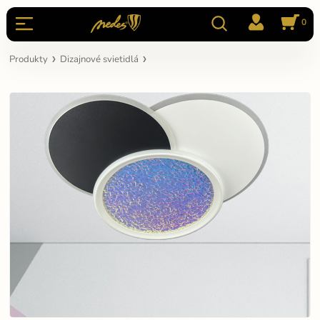
0
Produkty
Dizajnové svietidlá