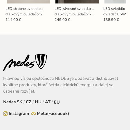
LED stropné svietidlo s
LED závesné svietidlo s
LED svietidlo + 
diaľkovým ovládačom
diaľkovým ovládačom
ovládač 65W -
42W - TA1325/WB
95W - TA2309/W
TB1302/WG
114.00 €
249.00 €
138.90 €
Hlavnou víziou spoločnosti NEDES je dodávať a distribuovať
kvalitné produkty, ktoré šetria elektrickú energiu a ďalej sa
úspešne rozvíjať.
Nedes
SK
/
CZ
/
HU
/
AT
/
EU
Instagram
Meta(Facebook)