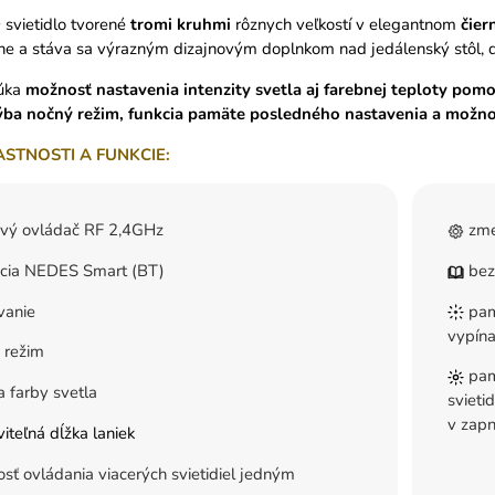
svietidlo tvorené
tromi
kruhmi
rôznych veľkostí v elegantnom
čier
ne a stáva sa výrazným dizajnovým doplnkom nad jedálenský stôl, d
núka
možnosť nastavenia intenzity svetla aj farebnej teploty po
ba nočný režim, funkcia pamäte posledného nastavenia a možnos
ASTNOSTI A FUNKCIE:
ový ovládač RF 2,4GHz
zme
ácia NEDES Smart (BT)
bez
vanie
pam
vypína
 režim
pam
 farby svetla
svieti
v zapn
iteľná dĺžka laniek
ť ovládania viacerých svietidiel jedným