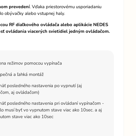
nom prevedení
. Vďaka priestorovému usporiadaniu
o obývačky alebo vstupnej haly.
mocou RF diaľkového ovládača alebo aplikácie NEDES
ť ovládania viacerých svietidiel jedným ovládačom.
na režimov pomocou vypínača
pečná a ľahká montáž
äť posledného nastavenia po vypnutí (aj
čom, aj ovládačom)
äť posledného nastavenia pri ovládaní vypínačom -
dlo musí byť vo vypnutom stave viac ako 10sec. a aj
utom stave viac ako 10sec