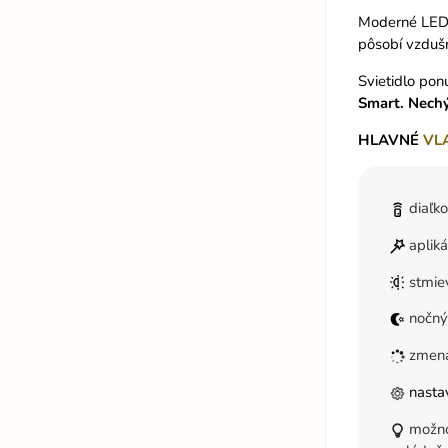
Moderné LED 
pôsobí vzduš
Svietidlo po
Smart. Nechý
HLAVNÉ
VL
diaľk
aplik
stmie
nočný
zmena
nastav
možnos