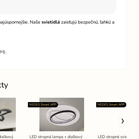
 najúspornejšie. Naše
svietidlá
zaisťujú bezpečnú, ľahkú a
H).
kty
NEDES Smart APP
NEDES Smart APP
diaľkový
LED stropná lampa + diaľkový
LED stropné svietidlo +