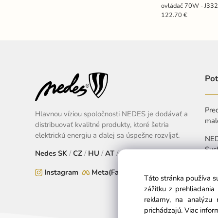
ovládač 70W - J33
122.70 €
Pot
Pred
Hlavnou víziou spoločnosti NEDES je dodávať a
mal
distribuovať kvalitné produkty, ktoré šetria
elektrickú energiu a ďalej sa úspešne rozvíjať.
NEDE
Suc
Nedes
SK
/
CZ
/
HU
/
AT
/
EU
+
Instagram
Meta(Facebook)
Táto stránka používa s
Pon
zážitku z prehliadani
reklamy, na analýzu 
prichádzajú.
Viac infor