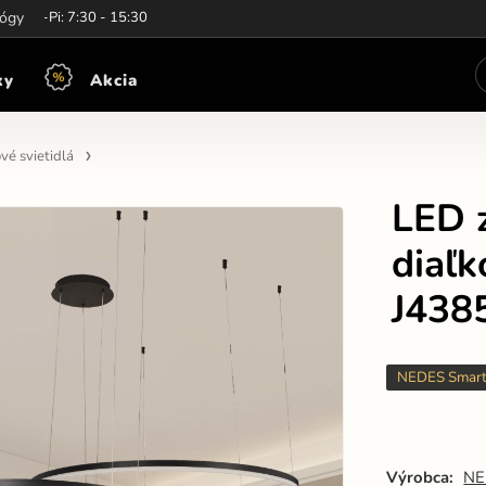
iny:
lógy
Po-Pi: 7:30 - 15:30
ky
Akcia
vé svietidlá
LED z
diaľ
J438
NEDES Smar
Výrobca:
NE