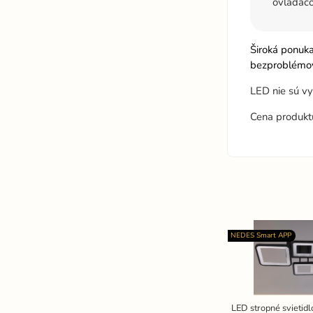
ovládač
Široká ponuk
bezproblémov
LED nie sú vy
Cena produkt
NEDES Smart APP
LED stropné svietidl