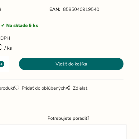
B
EAN:
8585040919540
Na sklade 5 ks
 DPH
€
ks
produkt
Pridať do obľúbených
Zdielať
Potrebujete poradiť?