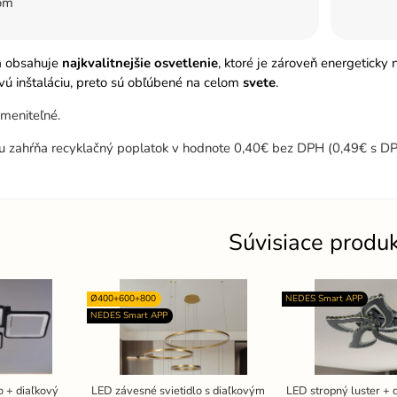
om
a obsahuje
najkvalitnejšie osvetlenie
, ktoré je zároveň energeticky
ú inštaláciu, preto sú obľúbené na celom
svete
.
meniteľné.
u zahŕňa recyklačný poplatok v hodnote 0,40€ bez DPH (0,49€ s DP
Súvisiace produ
Ø400+600+800
NEDES Smart APP
NEDES Smart APP
o + diaľkový
LED závesné svietidlo s diaľkovým
LED stropný luster + 