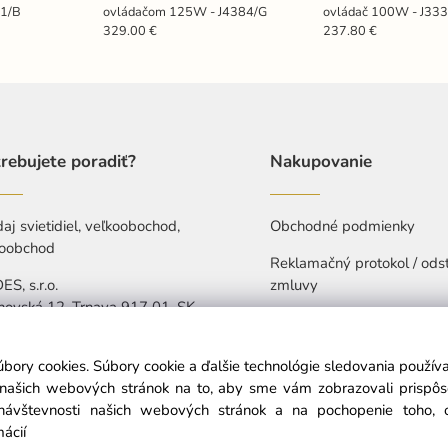
21/B
ovládačom 125W - J4384/G
ovládač 100W - J33
329.00 €
237.80 €
rebujete poradiť?
Nakupovanie
aj svietidiel, veľkoobochod,
Obchodné podmienky
oobchod
Reklamačný protokol / ods
S, s.r.o.
zmluvy
hovská 12, Trnava 917 01, SK
Ochrana osobných údajov
421 907 263 473
Vyhlásenie o prístupnosti
úbory cookies. Súbory cookie a ďalšie technológie sledovania použí
-Pia: 7:30-15:30
a našich webových stránok na to, aby sme vám zobrazovali prispô
návštevnosti našich webových stránok a na pochopenie toho, od
info@nedes.sk
mácií