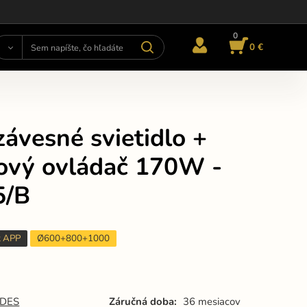
0
0 €
ávesné svietidlo +
kový ovládač 170W -
5/B
t APP
Ø600+800+1000
DES
Záručná doba:
36 mesiacov