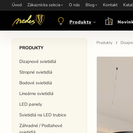
Úvod
Informácie:
Zákaznícka sekcia
info@nedes.sk
Kontakt:
O nás
+421 907 263 473
Blog
Kontakt
Otváracie hod
Kata
Produkty
Novin
Produkty
Dizajno
PRODUKTY
Dizajnové svietidlá
Stropné svietidlá
Bodové svietidlá
Lineárne svietidlá
LED panely
Svietidlá na LED trubice
Záhradné / Podlahové
svietidlá