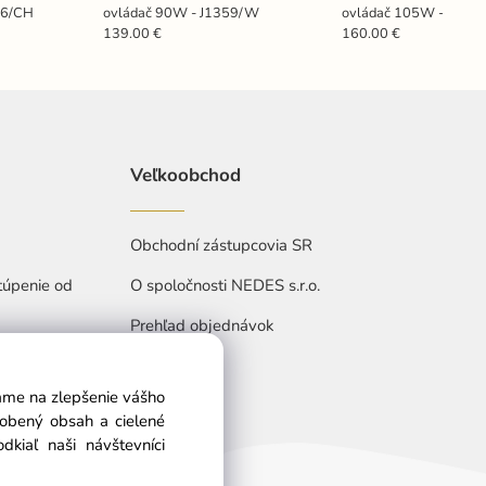
36/CH
ovládač 90W - J1359/W
ovládač 105W - J132
139.00 €
160.00 €
Veľkoobchod
Obchodní zástupcovia SR
túpenie od
O spoločnosti NEDES s.r.o.
Prehľad objednávok
vame na zlepšenie vášho
sobený obsah a cielené
kiaľ naši návštevníci