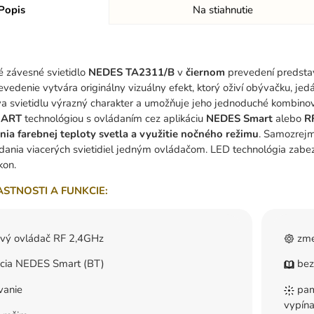
Popis
Na stiahnutie
é závesné svietidlo
NEDES TA2311/B
v
čiernom
prevedení predstav
evedenie vytvára originálny vizuálny efekt, ktorý oživí obývačku, je
 svietidlu výrazný charakter a umožňuje jeho jednoduché kombinova
ART
technológiou s ovládaním cez aplikáciu
NEDES Smart
alebo
R
enia farebnej teploty svetla a využitie nočného režimu
. Samozrejm
ania viacerých svietidiel jedným ovládačom. LED technológia zabezp
kon.
ASTNOSTI A FUNKCIE:
ový ovládač RF 2,4GHz
zme
ácia NEDES Smart (BT)
bez
vanie
pamä
vypína