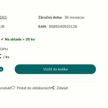
DES
Záručná doba:
36 mesiacov
1/B
EAN:
8585040920126
Na sklade > 20 ks
 DPH
€
ks
produkt
Pridať do obľúbených
Zdielať