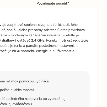
Potrebujete poradiť?
uje zaujímavé spojenie dizajnu a funkčnosti. Jeho
dáleň, spálňu alebo pracovný priestor. Čierna povrchová
nie s moderným zariadením interiéru. Svietidlo je
F diaľkový ovládač 2,4 GHz
. Ponúka možnosť
regulácie
osťou je funkcia pamäte posledného nastavenia a
ečuje nízku spotrebu energie, dlhú životnosť a
na režimov pomocou vypínača
pečná a ľahká montáž
ť posledného nastavenia po vypnutí ( aj
čom, aj ovládačom )