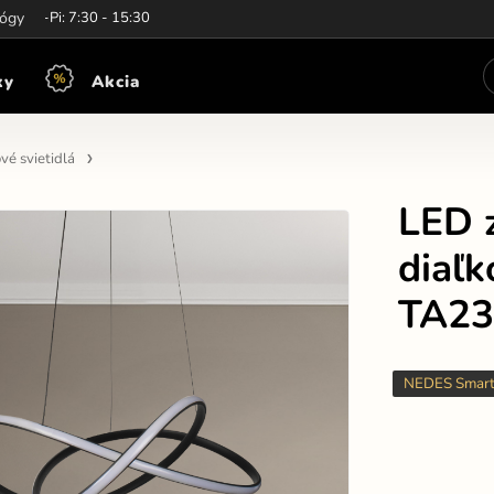
iny:
lógy
Po-Pi: 7:30 - 15:30
ky
Akcia
vé svietidlá
LED z
diaľ
TA23
NEDES Smar