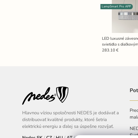
LampSmart Pro APP
LED luxusné závesné
svietidlo s diaľkov
90W - TA2300/CH
283.10 €
Pot
Pred
Hlavnou víziou spoločnosti NEDES je dodávať a
mal
distribuovať kvalitné produkty, ktoré šetria
elektrickú energiu a ďalej sa úspešne rozvíjať.
NEDE
Suc
Nedes
SK
/
CZ
/
HU
/
AT
/