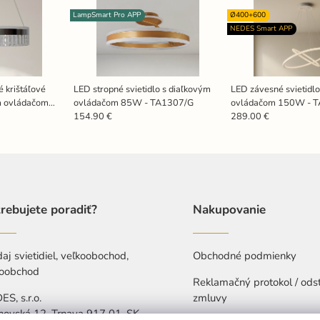
LampSmart Pro APP
Ø400+600
NEDES Smart APP
 krištáľové
LED stropné svietidlo s diaľkovým
LED závesné svietidlo
ým ovládačom
ovládačom 85W - TA1307/G
ovládačom 150W - 
154.90 €
289.00 €
rebujete poradiť?
Nakupovanie
aj svietidiel, veľkoobochod,
Obchodné podmienky
oobchod
Reklamačný protokol / ods
S, s.r.o.
zmluvy
hovská 12, Trnava 917 01, SK