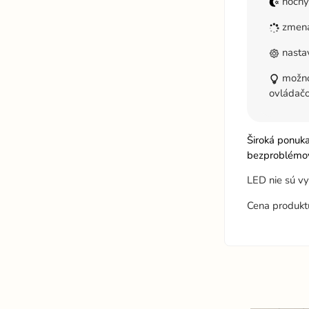
nočný
zmena
nastav
možnos
ovládač
Široká ponuk
bezproblémov
LED nie sú v
Cena produkt