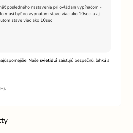
äť posledného nastavenia pri ovládaní vypínačom -
dlo musí byť vo vypnutom stave viac ako 10sec. a aj
utom stave viac ako 10sec
 najúspornejšie. Naše
svietidlá
zaisťujú bezpečnú, ľahkú a
H).
kty