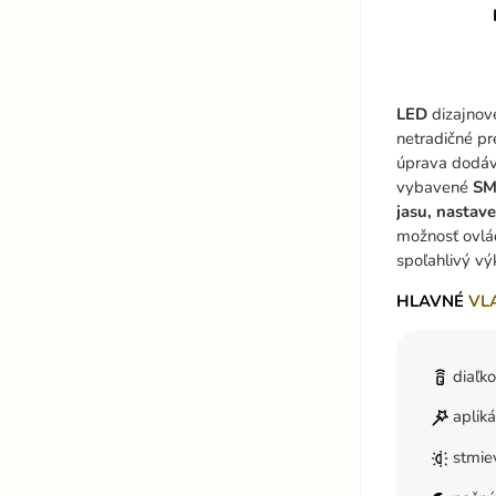
LED
dizajnov
netradičné pr
úprava dodáva
vybavené
SM
jasu, nastav
možnosť ovlád
spoľahlivý vý
HLAVNÉ
VL
diaľk
aplik
stmie