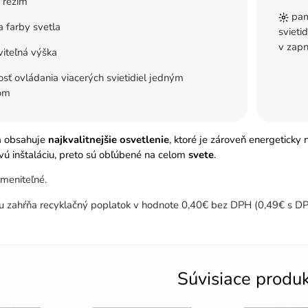
 režim
pam
 farby svetla
svieti
v zapn
iteľná výška
ť ovládania viacerých svietidiel jedným
om
a obsahuje
najkvalitnejšie osvetlenie
, ktoré je zároveň energeticky
ú inštaláciu, preto sú obľúbené na celom
svete
.
ymeniteľné.
u zahŕňa recyklačný poplatok v hodnote 0,40€ bez DPH (0,49€ s DP
Súvisiace produ