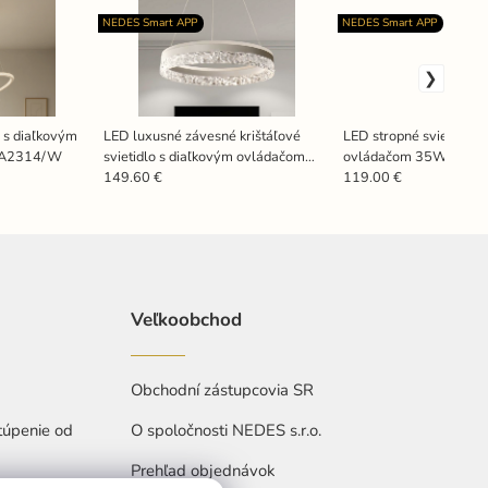
NEDES Smart APP
NEDES Smart APP
 s diaľkovým
LED luxusné závesné krištáľové
LED stropné svietidlo 
TA2314/W
svietidlo s diaľkovým ovládačom
ovládačom 35W - TA1
80W - TA2301/W
149.60 €
119.00 €
Veľkoobchod
Obchodní zástupcovia SR
túpenie od
O spoločnosti NEDES s.r.o.
Prehľad objednávok