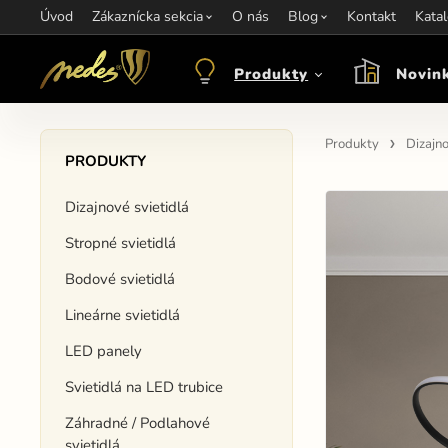
Úvod
Informácie:
Zákaznícka sekcia
info@nedes.sk
Kontakt:
O nás
+421 907 263 473
Blog
Kontakt
Otváracie hod
Kata
Produkty
Novin
Produkty
Dizajno
PRODUKTY
Dizajnové svietidlá
Stropné svietidlá
Bodové svietidlá
Lineárne svietidlá
LED panely
Svietidlá na LED trubice
Záhradné / Podlahové
svietidlá