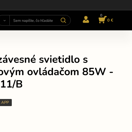
0
0 €
ávesné svietidlo s
kovým ovládačom 85W -
11/B
t APP