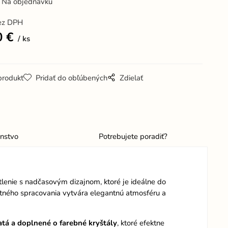
Na objednávku
ez DPH
0
€
ks
produkt
Pridať do obľúbených
Zdielať
enstvo
Potrebujete poradiť?
tlenie s nadčasovým dizajnom, ktoré je ideálne do
itného spracovania vytvára elegantnú atmosféru a
atá a doplnené o farebné kryštály
, ktoré efektne