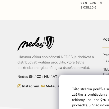
x G9 - CA011/F
3 038.10 €
Pot
Pred
Hlavnou víziou spoločnosti NEDES je dodávať a
mal
distribuovať kvalitné produkty, ktoré šetria
elektrickú energiu a ďalej sa úspešne rozvíjať.
NEDE
Suc
Nedes
SK
/
CZ
/
HU
/
AT
/
EU
+
Instagram
Meta(Facebook)
Táto stránka používa s
Pon
zážitku z prehliadani
reklamy, na analýzu 
prichádzajú.
Viac infor