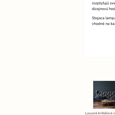
rozptyľujú sv
dizajnovú hod
Stojaca lamp
vhodné na ka
Luxusná krištáľová 