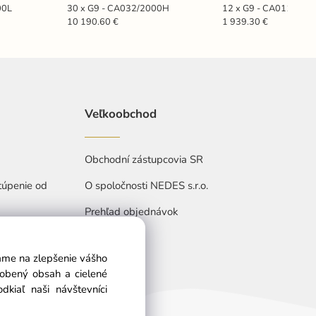
00L
30 x G9 - CA032/2000H
12 x G9 - CA011/800
10 190.60 €
1 939.30 €
Veľkoobchod
Obchodní zástupcovia SR
túpenie od
O spoločnosti NEDES s.r.o.
Prehľad objednávok
vame na zlepšenie vášho
sobený obsah a cielené
kiaľ naši návštevníci