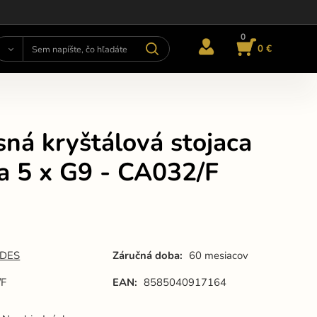
0
0 €
ná kryštálová stojaca
a 5 x G9 - CA032/F
DES
Záručná doba:
60 mesiacov
/F
EAN:
8585040917164