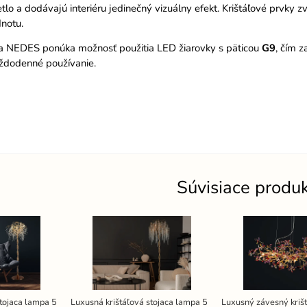
etlo a dodávajú interiéru jedinečný vizuálny efekt. Krištáľové prvky z
notu.
a NEDES ponúka možnosť použitia LED žiarovky s päticou
G9
, čím 
ždodenné používanie.
Súvisiace produ
stojaca lampa 5
Luxusná krištáľová stojaca lampa 5
Luxusný závesný krišt