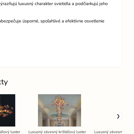
výrazňujú luxusný charakter svietidla a podčiarkujú jeho
zabezpečuje úsporné, spoľahlivé a efektívne osvetlenie
kty
áľový luster
Luxusný závesný krištáľový luster
Luxusný závesný krištá