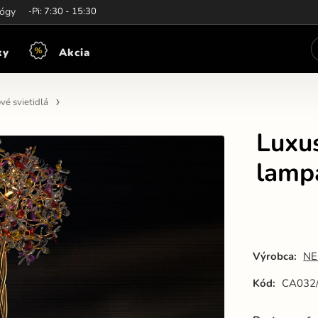
iny:
lógy
Po-Pi: 7:30 - 15:30
ky
Akcia
vé svietidlá
Luxus
lamp
Výrobca:
NE
Kód:
CA032