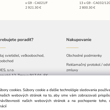
x G9 - CA021/F
13 x G9 - CA032/12
2 921.30 €
2 800.30 €
rebujete poradiť?
Nakupovanie
aj svietidiel, veľkoobochod,
Obchodné podmienky
oobchod
Reklamačný protokol / ods
S, s.r.o.
zmluvy
hovská 12, Trnava 917 01, SK
Ochrana osobných údajov
421 907 263 473
Vyhlásenie o prístupnosti
úbory cookies. Súbory cookie a ďalšie technológie sledovania použí
-Pia: 7:30-15:30
a našich webových stránok na to, aby sme vám zobrazovali prispô
návštevnosti našich webových stránok a na pochopenie toho, od
info@nedes.sk
mácií