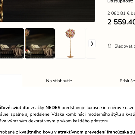
Dostupnosť:
2 080.81
€
b
2 559.4
Sledovať 
Na stiahnutie
Prísluš
áľové svietidlo
značky
NEDES
predstavuje luxusné interiérové osve
álne, spálne aj predsiene. Vďaka kombinácii moderného štýlu a kval
táva výrazným dekoratívnym prvkom každého priestoru.
vyrobené z
kvalitného kovu v atraktívnom prevedení francúzska zl