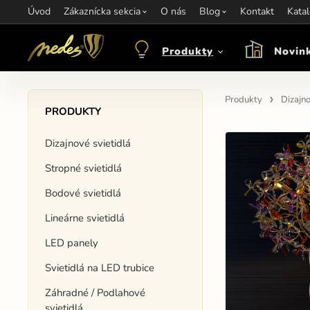
Úvod
Informácie:
Zákaznícka sekcia
info@nedes.sk
Kontakt:
O nás
+421 907 263 473
Blog
Kontakt
Otváracie hod
Kata
Produkty
Novin
Produkty
Dizajno
PRODUKTY
Dizajnové svietidlá
Stropné svietidlá
Bodové svietidlá
Lineárne svietidlá
LED panely
Svietidlá na LED trubice
Záhradné / Podlahové
svietidlá