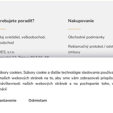
rebujete poradiť?
Nakupovanie
aj svietidiel, veľkoobochod,
Obchodné podmienky
oobchod
Reklamačný protokol / ods
S, s.r.o.
zmluvy
hovská 12, Trnava 917 01, SK
Ochrana osobných údajov
421 907 263 473
Vyhlásenie o prístupnosti
úbory cookies. Súbory cookie a ďalšie technológie sledovania použí
-Pia: 7:30-15:30
a našich webových stránok na to, aby sme vám zobrazovali prispô
návštevnosti našich webových stránok a na pochopenie toho, od
info@nedes.sk
mácií
astavenie
Odmietam
© Copyright © 2025 nedes.sk, All rights reserved