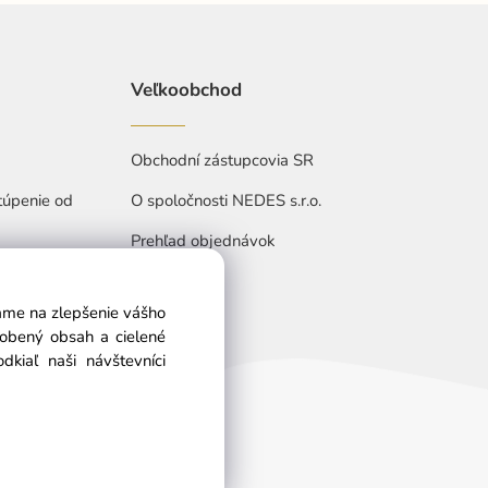
Veľkoobchod
Obchodní zástupcovia SR
túpenie od
O spoločnosti NEDES s.r.o.
Prehľad objednávok
vame na zlepšenie vášho
sobený obsah a cielené
kiaľ naši návštevníci