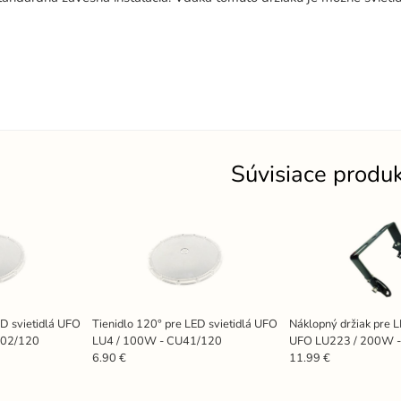
Súvisiace produ
ED svietidlá UFO
Tienidlo 120° pre LED svietidlá UFO
Náklopný držiak pre L
U02/120
LU4 / 100W - CU41/120
UFO LU223 / 200W 
6.90 €
11.99 €