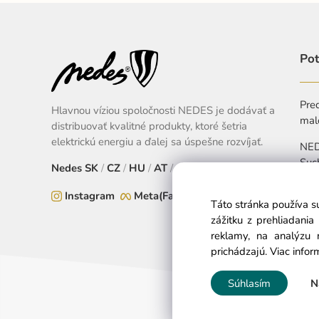
Pot
Pred
Hlavnou víziou spoločnosti NEDES je dodávať a
mal
distribuovať kvalitné produkty, ktoré šetria
elektrickú energiu a ďalej sa úspešne rozvíjať.
NEDE
Suc
Nedes
SK
/
CZ
/
HU
/
AT
/
EU
+
Instagram
Meta(Facebook)
Táto stránka používa s
Pon
zážitku z prehliadani
reklamy, na analýzu 
prichádzajú.
Viac infor
Súhlasím
N