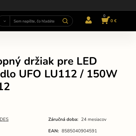
0
0 €
opný držiak pre LED
tidlo UFO LU112 / 150W
12
DES
Záručná doba:
24 mesiacov
EAN:
8585040904591