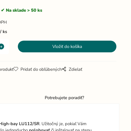
Na sklade > 50 ks
DPH
ks
produkt
Pridať do obľúbených
Zdielať
Potrebujete poradiť?
 High-bay LU112/SR
. Užitočný je, pokiaľ Vám
idlo jednoducho
polohovať
či inštalovať na stenu.