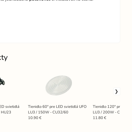
kty
ED svietidlá
Tienidlo 60° pre LED svietidlá UFO
Tienidlo 120° pre LED 
- HU23
LU3 / 150W - CU32/60
LU3 / 200W - CU33/1
10.90 €
11.80 €