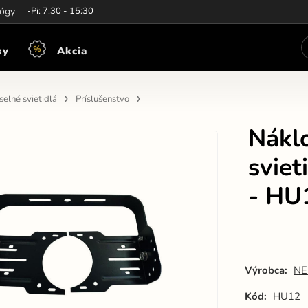
iny:
lógy
Po-Pi: 7:30 - 15:30
ky
Akcia
elné svietidlá
Príslušenstvo
Nákl
svie
- HU
Výrobca:
NE
Kód:
HU12