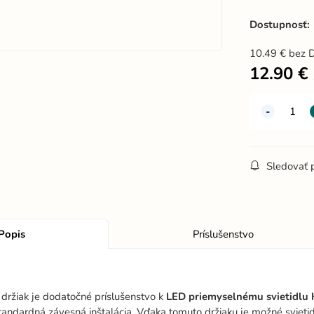
Dostupnosť:
10.49
€
bez 
12.90
€
Sledovať 
Popis
Príslušenstvo
držiak je dodatočné príslušenstvo k
LED priemyselnému svietidlu
andardná závesná inštalácia. Vďaka tomuto držiaku je možné sviet