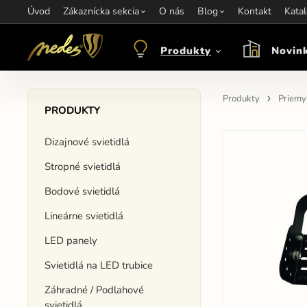
Úvod
Informácie:
Zákaznícka sekcia
info@nedes.sk
Kontakt:
O nás
+421 907 263 473
Blog
Kontakt
Otváracie hod
Kata
Produkty
Novin
Produkty
Priemys
PRODUKTY
Dizajnové svietidlá
Stropné svietidlá
Bodové svietidlá
Lineárne svietidlá
LED panely
Svietidlá na LED trubice
Záhradné / Podlahové
svietidlá