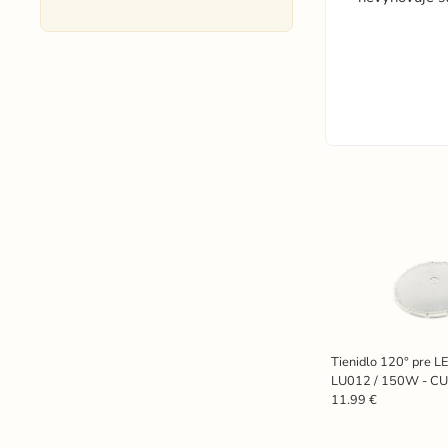
Tienidlo 120° pre L
LU012 / 150W - C
11.99 €