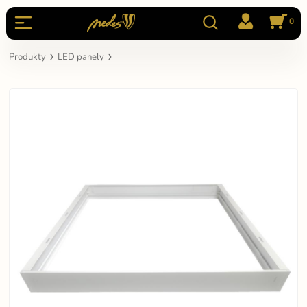
0
Produkty
LED panely