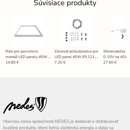
Súvisiace produkty
Rám pre povrchovú
Závesné príslušenstvo pre
Stmievateľný D
montáž LED panelu 40W (
LED panel 40W (PL121,
0-10V na 40W 
PL121, PL121H,
PL121H, PL121H/U) -
- D01040W
14.80 €
7.20 €
27.60 €
PL121H/U, PL122 ) -
SN100
MS121N
Hlavnou víziou spoločnosti NEDES je dodávať a distribuovať
kvalitné produkty, ktoré šetria elektrickú energiu a ďalej sa