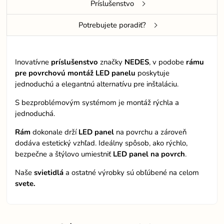
Príslušenstvo
Potrebujete poradiť?
Inovatívne
príslušenstvo
značky
NEDES
, v podobe
rámu
pre povrchovú montáž LED panelu
poskytuje
jednoduchú a elegantnú alternatívu pre inštaláciu.
S bezproblémovým systémom je montáž rýchla a
jednoduchá.
Rám
dokonale drží
LED panel
na povrchu a zároveň
dodáva estetický vzhľad. Ideálny spôsob, ako rýchlo,
bezpečne a štýlovo umiestniť
LED panel na povrch
.
Naše
svietidlá
a ostatné výrobky sú
obľúbené na celom
svete.