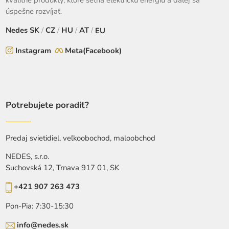
kvalitné produkty, ktoré šetria elektrickú energiu a ďalej sa
úspešne rozvíjať.
Nedes
SK
/
CZ
/
HU
/
AT
/
EU
Instagram
Meta(Facebook)
Potrebujete poradiť?
Predaj svietidiel, veľkoobochod, maloobchod
NEDES, s.r.o.
Suchovská 12, Trnava 917 01, SK
+421 907 263 473
Pon-Pia: 7:30-15:30
info@nedes.sk