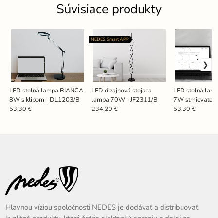
Súvisiace produkty
NEDES Smart APP
LED stolná lampa BIANCA
LED dizajnová stojaca
LED stolná lam
8W s klipom - DL1203/B
lampa 70W - JF2311/B
7W stmievateľn
nočné svetlo + 
53.30 €
234.20 €
53.30 €
DL4304/B
Hlavnou víziou spoločnosti NEDES je dodávať a distribuovať