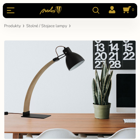
0
Produkty
Stolné / Stojace lampy