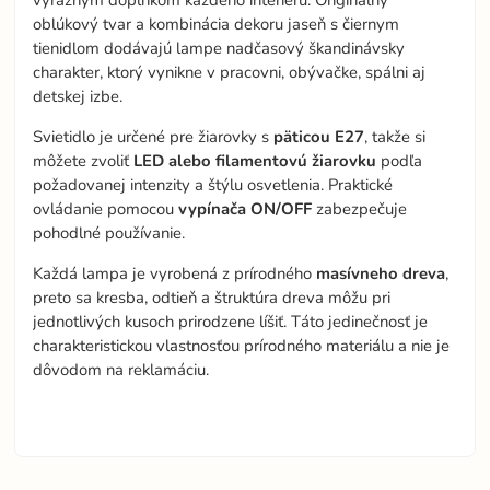
výrazným doplnkom každého interiéru. Originálny
oblúkový tvar a kombinácia dekoru jaseň s čiernym
tienidlom dodávajú lampe nadčasový škandinávsky
charakter, ktorý vynikne v pracovni, obývačke, spálni aj
detskej izbe.
Svietidlo je určené pre žiarovky s
päticou E27
, takže si
môžete zvoliť
LED alebo filamentovú žiarovku
podľa
požadovanej intenzity a štýlu osvetlenia. Praktické
ovládanie pomocou
vypínača ON/OFF
zabezpečuje
pohodlné používanie.
Každá lampa je vyrobená z prírodného
masívneho dreva
,
preto sa kresba, odtieň a štruktúra dreva môžu pri
jednotlivých kusoch prirodzene líšiť. Táto jedinečnosť je
charakteristickou vlastnosťou prírodného materiálu a nie je
dôvodom na reklamáciu.