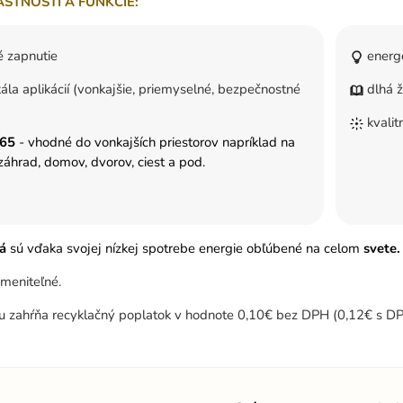
ASTNOSTI A FUNKCIE:
 zapnutie
energe
ála aplikácií (vonkajšie, priemyselné, bezpečnostné
dlhá ž
kvalit
P65
- vhodné do vonkajších priestorov napríklad na
záhrad, domov, dvorov, ciest a pod.
lá
sú vďaka svojej nízkej spotrebe energie obľúbené na celom
svete.
ymeniteľné.
u zahŕňa recyklačný poplatok v hodnote 0,10€ bez DPH (0,12€ s DP