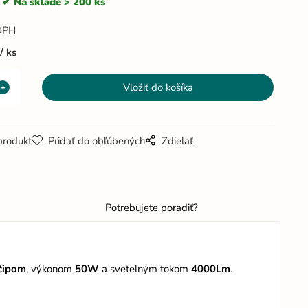
Na sklade > 200 ks
DPH
ks
produkt
Pridať do obľúbených
Zdielať
Potrebujete poradiť?
čipom
, výkonom
50W
a svetelným tokom
4000Lm
.