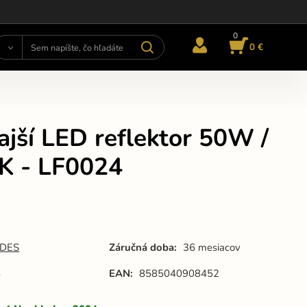
0
0 €
jší LED reflektor 50W /
K - LF0024
DES
Záručná doba:
36 mesiacov
4
EAN:
8585040908452