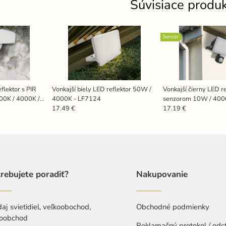
Súvisiace produ
Senzor
flektor s PIR
Vonkajší biely LED reflektor 50W /
Vonkajší čierny LED re
00K / 4000K /
4000K - LF7124
senzorom 10W / 400
17.49 €
17.19 €
rebujete poradiť?
Nakupovanie
aj svietidiel, veľkoobochod,
Obchodné podmienky
oobchod
Reklamačný protokol / ods