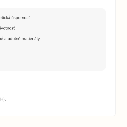
tická úspornosť
ivotnosť
né a odolné matieriály
H).