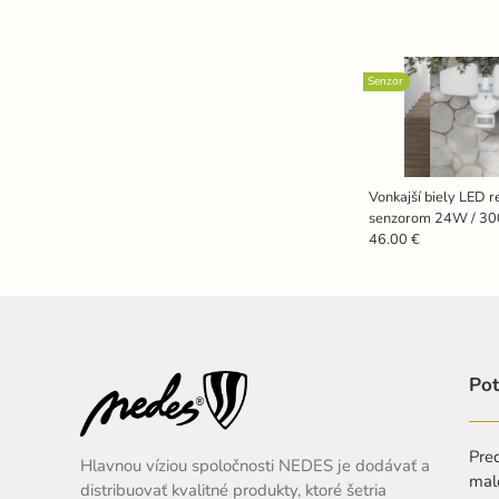
Senzor
Vonkajší biely LED re
senzorom 24W / 30
6000K - LFX125
46.00 €
Pot
Pred
Hlavnou víziou spoločnosti NEDES je dodávať a
mal
distribuovať kvalitné produkty, ktoré šetria