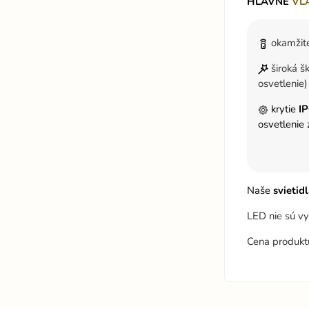
HLAVNÉ
VL
okamžité
široká šk
osvetlenie)
krytie
I
osvetlenie 
Naše
svietid
LED nie sú v
Cena produkt