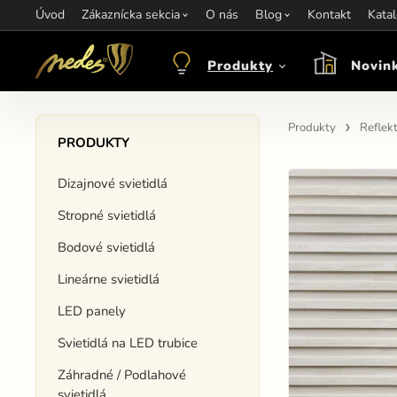
Úvod
Informácie:
Zákaznícka sekcia
info@nedes.sk
Kontakt:
O nás
+421 907 263 473
Blog
Kontakt
Otváracie hod
Kata
Produkty
Novin
Produkty
Reflek
PRODUKTY
Dizajnové svietidlá
Stropné svietidlá
Bodové svietidlá
Lineárne svietidlá
LED panely
Svietidlá na LED trubice
Záhradné / Podlahové
svietidlá