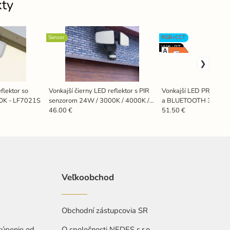
kty
Senzor
RGB+CCT
Wifi+BT
flektor so
Vonkajší čierny LED reflektor s PIR
Vonkajší LED PROFI ref
0K - LF7021S
senzorom 24W / 3000K / 4000K /
a BLUETOOTH 30W / 
6000K - LFX025
6500K + RGB / BK - 
46.00 €
51.50 €
Veľkoobchod
Obchodní zástupcovia SR
túpenie od
O spoločnosti NEDES s.r.o.