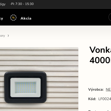
iny:
lógy
Po-Pi: 7:30 - 15:30
ky
Akcia
tory
Vonka
4000
Výrobca:
NE
Kód:
LF002