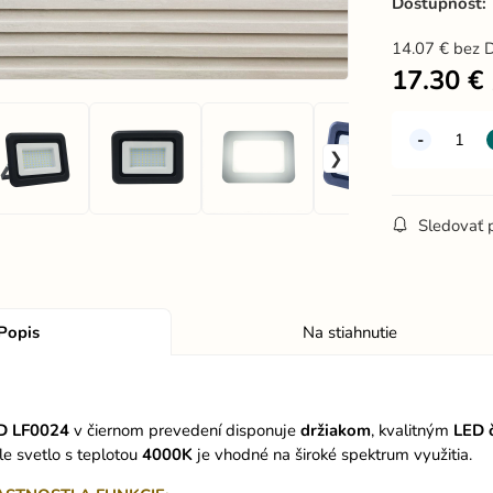
Dostupnosť:
14.07
€
bez 
17.30
€
Sledovať 
Popis
Na stiahnutie
ED LF0024
v čiernom prevedení disponuje
držiakom
, kvalitným
LED
le svetlo s teplotou
4000K
je vhodné na široké spektrum využitia.