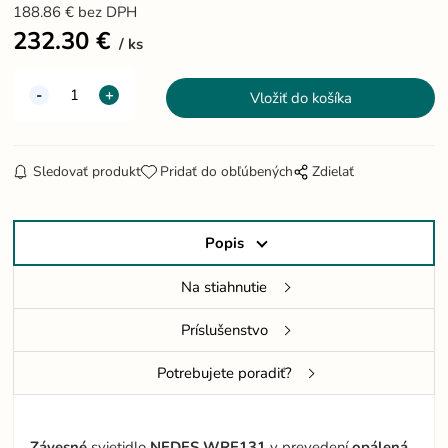
188.86
€
bez DPH
232.30
€
ks
Sledovať produkt
Pridať do obľúbených
Zdielať
Popis
Na stiahnutie
Príslušenstvo
Potrebujete poradiť?
Závesné
svietidlo
NEDES WRE131
v prevedení
opálená