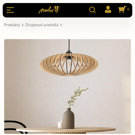
0
Produkty
Dizajnové svietidlá