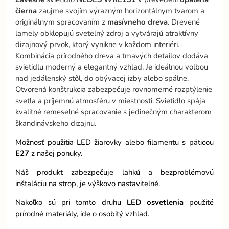
čierna
zaujme svojím výrazným horizontálnym tvarom a
originálnym spracovaním z
masívneho dreva
. Drevené
lamely obklopujú svetelný zdroj a vytvárajú atraktívny
dizajnový prvok, ktorý vynikne v každom interiéri.
Kombinácia prírodného dreva a tmavých detailov dodáva
svietidlu moderný a elegantný vzhľad. Je ideálnou voľbou
nad jedálenský stôl, do obývacej izby alebo spálne.
Otvorená konštrukcia zabezpečuje rovnomerné rozptýlenie
svetla a príjemnú atmosféru v miestnosti. Svietidlo spája
kvalitné remeselné spracovanie s jedinečným charakterom
škandinávskeho dizajnu.
Možnosť použitia LED žiarovky alebo filamentu s päticou
E27
z našej ponuky.
Náš produkt zabezpečuje ľahkú a bezproblémovú
inštaláciu na strop, je výškovo nastaviteľné.
Nakoľko sú pri tomto druhu
LED osvetlenia
použité
prírodné materiály, ide o osobitý vzhľad.