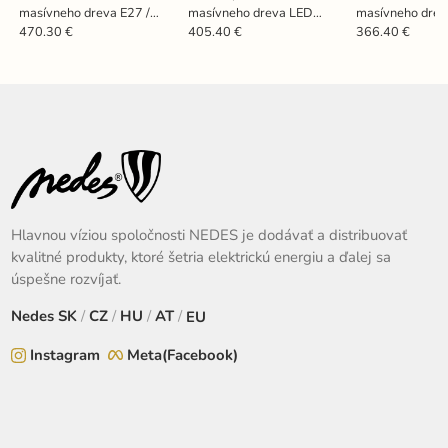
masívneho dreva E27 /
masívneho dreva LED
masívneho drev
380 - WRE051
22W / 1300 - WRL0321
450 - WRE022
470.30 €
405.40 €
366.40 €
Hlavnou víziou spoločnosti NEDES je dodávať a distribuovať
kvalitné produkty, ktoré šetria elektrickú energiu a ďalej sa
úspešne rozvíjať.
Nedes
SK
/
CZ
/
HU
/
AT
/
EU
Instagram
Meta(Facebook)