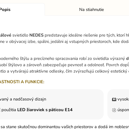
Popis
Na stiahnutie
táľové
svietidlo
NEDES
predstavuje ideálne riešenie pre tých, ktorí
kne v obývacej izbe, spálni, jedálni aj vstupných priestoroch, kde do
derného štýlu a precízneho spracovania robí zo svietidla výrazný
d
obí štýlovo a zároveň zabezpečuje pevnosť a odolnosť. Povrch dopĺ
etlo a vytvárajú atraktívne odlesky, čím zvýrazňujú celkový estetický 
ASTNOSTI A FUNKCIE:
ovaný a nadčasový dizajn
vysok
 použitia
LED žiaroviek s päticou E14
úsporn
o sa stane skutočnou dominantou vašich priestorov a dodá im noblesn