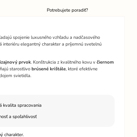
Potrebujete poradiť?
 hľadajú spojenie luxusného vzhľadu a nadčasového
dá interiéru elegantný charakter a príjemnú svetelnú
izajnový
prvok
. Konštrukcia z kvalitného kovu v
čiernom
ňajú starostlivo
brúsené
krištále
, ktoré efektívne
dojem svietidla.
á kvalita spracovania
osť a spoľahlivosť
ý charakter.