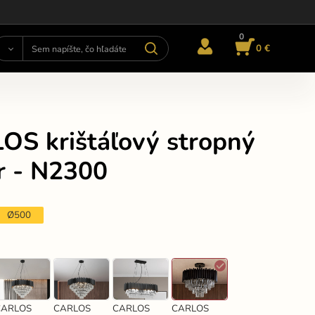
0
0 €
OS krištáľový stropný
r - N2300
Ø500
CARLOS
CARLOS
CARLOS
CARLOS