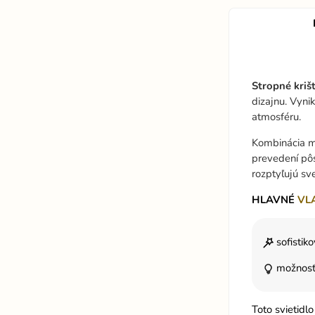
Stropné
kriš
dizajnu. Vyni
atmosféru.
Kombinácia mo
prevedení pôs
rozptyľujú sv
HLAVNÉ
VL
sofistik
možnosť
Toto svietidl