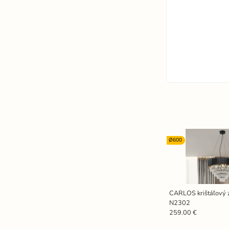
Ø600
CARLOS krištáľový z
N2302
259.00 €