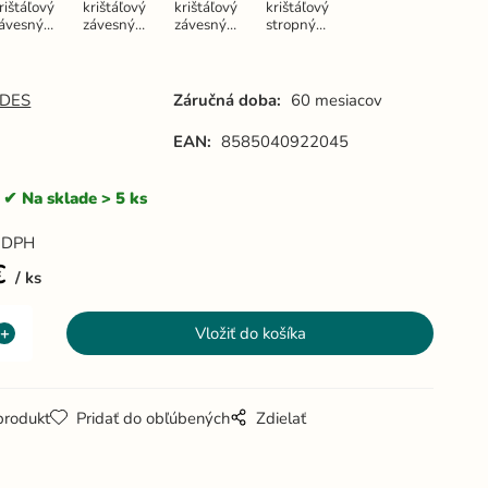
rištáľový
krištáľový
krištáľový
krištáľový
ávesný
závesný
závesný
stropný
uster -
luster -
luster -
luster -
N2302
N2303
N2304
N2300
DES
Záručná doba:
60 mesiacov
EAN:
8585040922045
Na sklade > 5 ks
 DPH
€
ks
produkt
Pridať do obľúbených
Zdielať