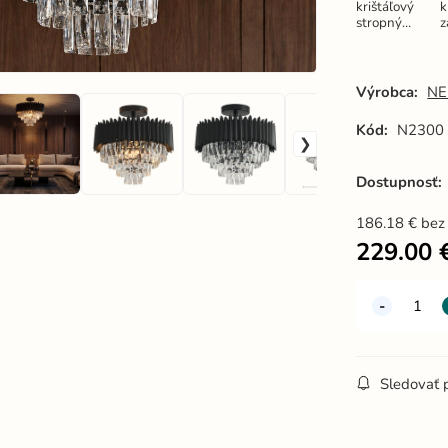
krištáľový
k
stropný
z
luster -
l
N2301
Výrobca:
NE
Kód:
N2300
Dostupnosť:
186.18
€
bez
229.00
Sledovať 