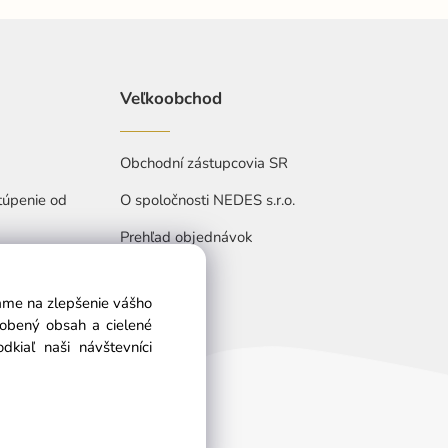
Veľkoobchod
Obchodní zástupcovia SR
túpenie od
O spoločnosti NEDES s.r.o.
Prehľad objednávok
vame na zlepšenie vášho
sobený obsah a cielené
kiaľ naši návštevníci