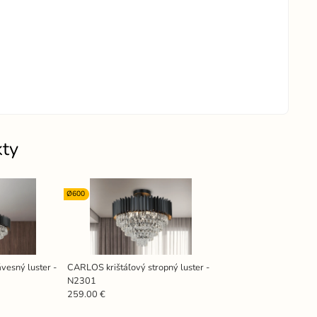
kty
Ø600
vesný luster -
CARLOS krištáľový stropný luster -
N2301
259.00 €