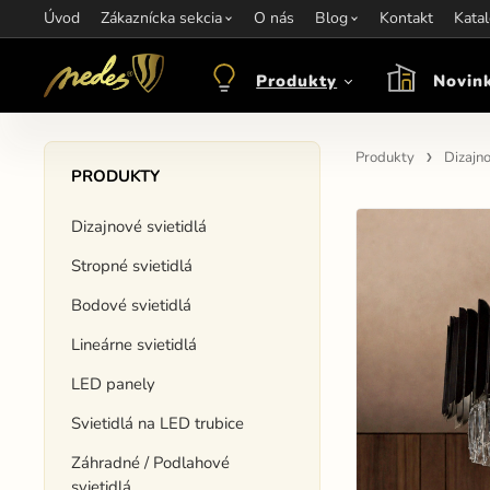
Úvod
Informácie:
Zákaznícka sekcia
info@nedes.sk
Kontakt:
O nás
+421 907 263 473
Blog
Kontakt
Otváracie hod
Kata
Produkty
Novin
Produkty
Dizajno
PRODUKTY
Dizajnové svietidlá
Stropné svietidlá
Bodové svietidlá
Lineárne svietidlá
LED panely
Svietidlá na LED trubice
Záhradné / Podlahové
svietidlá