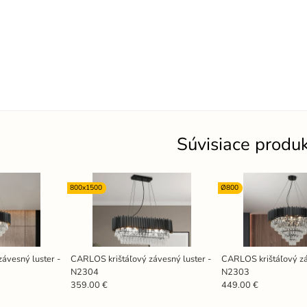
Súvisiace produ
800x1500
Ø800
ávesný luster -
CARLOS krištáľový závesný luster -
CARLOS krištáľový zá
N2304
N2303
359.00 €
449.00 €