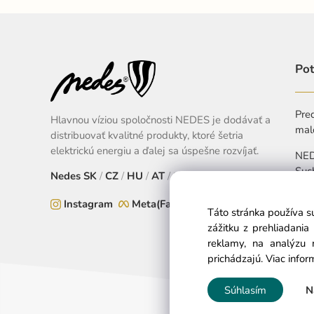
Pot
Pred
Hlavnou víziou spoločnosti NEDES je dodávať a
mal
distribuovať kvalitné produkty, ktoré šetria
elektrickú energiu a ďalej sa úspešne rozvíjať.
NEDE
Suc
Nedes
SK
/
CZ
/
HU
/
AT
/
EU
+
Instagram
Meta(Facebook)
Táto stránka používa s
Pon
zážitku z prehliadani
reklamy, na analýzu 
prichádzajú.
Viac infor
Súhlasím
N