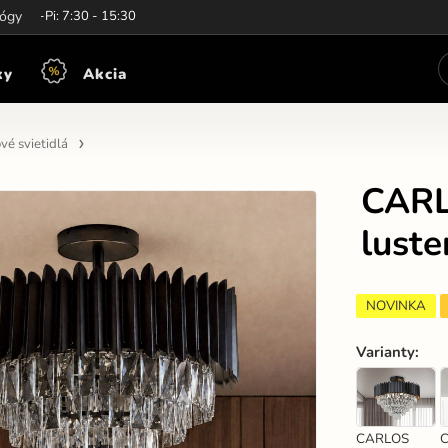
iny:
lógy
Po-Pi: 7:30 - 15:30
ky
Akcia
vé svietidlá
CARL
luste
NOVINKA
Varianty
:
CARLOS