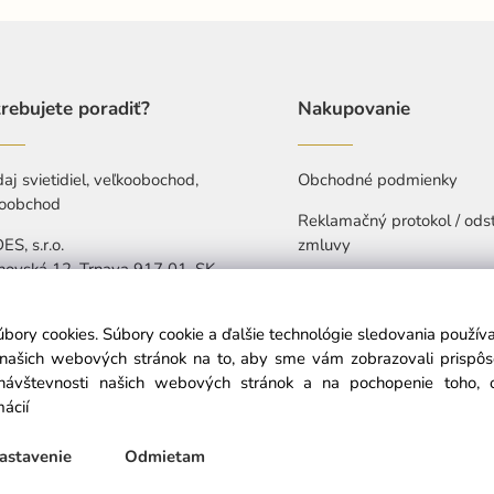
rebujete poradiť?
Nakupovanie
aj svietidiel, veľkoobochod,
Obchodné podmienky
oobchod
Reklamačný protokol / ods
S, s.r.o.
zmluvy
hovská 12, Trnava 917 01, SK
Ochrana osobných údajov
421 907 263 473
Vyhlásenie o prístupnosti
úbory cookies. Súbory cookie a ďalšie technológie sledovania použí
-Pia: 7:30-15:30
a našich webových stránok na to, aby sme vám zobrazovali prispô
návštevnosti našich webových stránok a na pochopenie toho, od
info@nedes.sk
mácií
astavenie
Odmietam
© Copyright © 2025 nedes.sk, All rights reserved