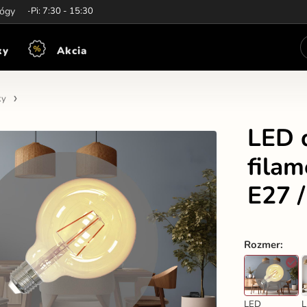
iny:
lógy
Po-Pi: 7:30 - 15:30
ky
Akcia
ky
LED d
fila
E27 
Rozmer
:
LED