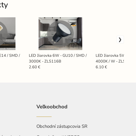
kty
E14 / SMD /
LED žiarovka 6W - GU10 / SMD /
LED žiarovka 5W - G9 
3000K - ZLS116B
4000K / W - ZLS625
2.60 €
6.10 €
Veľkoobchod
Obchodní zástupcovia SR