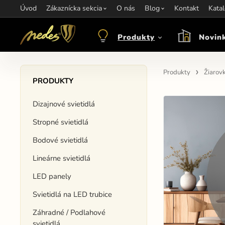
Úvod
Informácie:
Zákaznícka sekcia
info@nedes.sk
Kontakt:
O nás
+421 907 263 473
Blog
Kontakt
Otváracie hod
Kata
Produkty
Novin
Produkty
Žiarov
PRODUKTY
Dizajnové svietidlá
Stropné svietidlá
Bodové svietidlá
Lineárne svietidlá
LED panely
Svietidlá na LED trubice
Záhradné / Podlahové
svietidlá