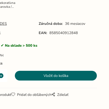
ekoratívna
iarovka /
ilament
4W
VINTAGE-
125 / E27
DES
Záručná doba:
36 mesiacov
 2000K -
ZAF102
1
EAN:
8585040912848
Na sklade > 500 ks
PH
ks
produkt
Pridať do obľúbených
Zdielať