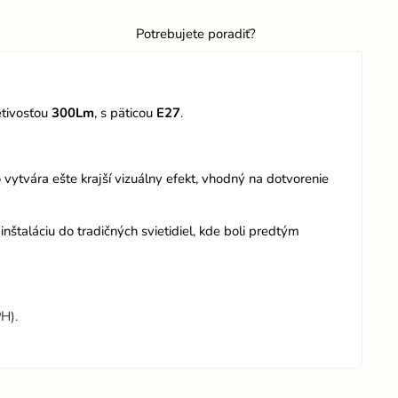
Potrebujete poradiť?
etivosťou
300Lm
, s päticou
E27
.
 vytvára ešte krajší vizuálny efekt, vhodný na dotvorenie
štaláciu do tradičných svietidiel, kde boli predtým
H).