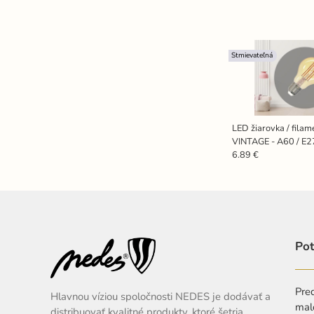
Stmievateľná
LED žiarovka / fila
VINTAGE - A60 / E2
ZLF513DV
6.89 €
Pot
Pred
Hlavnou víziou spoločnosti NEDES je dodávať a
mal
distribuovať kvalitné produkty, ktoré šetria