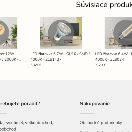
Súvisiace produ
ment 12W
LED žiarovka 6,7W - GU10 / SMD /
LED žiarovka 6,4W - 
7 / 2000K -
4000K - ZLS1427
4000K - ZLS024
5.49 €
7.29 €
rebujete poradiť?
Nakupovanie
aj svietidiel, veľkoobochod,
Obchodné podmienky
oobchod