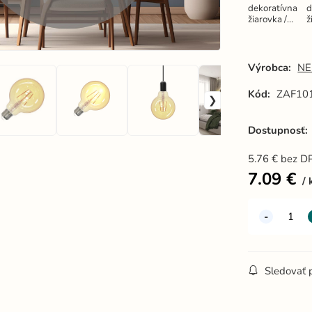
dekoratívna
d
žiarovka /
ž
filament
f
4W
VINTAGE-
G95 / E27 /
G
Výrobca:
NE
2000K -
/
ZAF101
Kód:
ZAF10
Dostupnosť:
5.76
€
bez D
7.09
€
Sledovať 