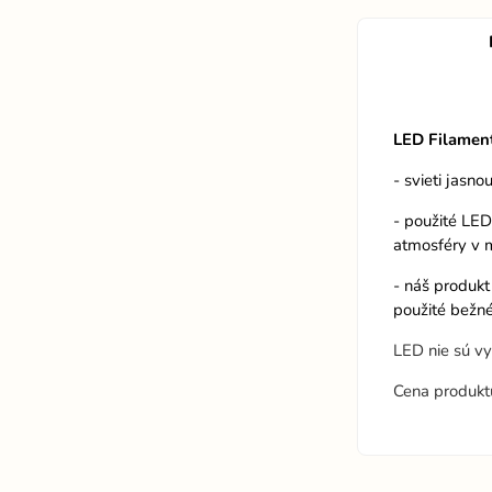
LED Filamen
- svieti jasno
- použité LED
atmosféry v m
- náš produkt
použité bežné
LED nie sú v
Cena produkt