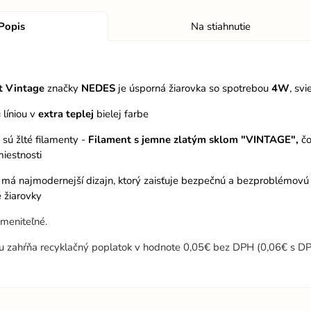
Popis
Na stiahnutie
t Vintage
značky
NEDES
je úsporná žiarovka so spotrebou
4W
, svi
u líniou v
extra teplej
bielej farbe
 sú žlté filamenty -
Filament s jemne zlatým sklom "VINTAGE",
čo
iestnosti
 má najmodernejší dizajn, ktorý zaisťuje bezpečnú a bezproblémovú in
 žiarovky
ymeniteľné.
u zahŕňa recyklačný poplatok v hodnote 0,05€ bez DPH (0,06€ s DP