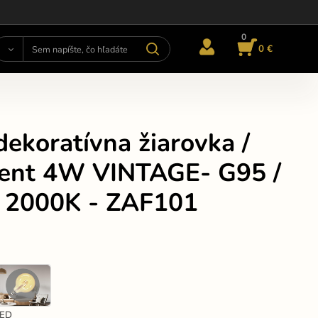
0
0 €
ekoratívna žiarovka /
ment 4W VINTAGE- G95 /
/ 2000K - ZAF101
LED