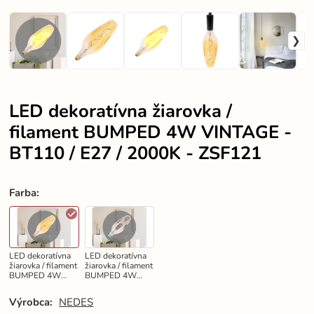
LED dekoratívna žiarovka /
filament BUMPED 4W VINTAGE -
BT110 / E27 / 2000K - ZSF121
Farba
:
LED dekoratívna
LED dekoratívna
žiarovka / filament
žiarovka / filament
BUMPED 4W
BUMPED 4W
VINTAGE - BT110
SMOKE - BT110 /
/ E27 / 2000K -
E27 / 2000K -
Výrobca:
NEDES
ZSF121
ZSF122