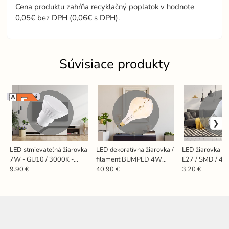
Cena produktu zahŕňa recyklačný poplatok v hodnote
0,05€ bez DPH (0,06€ s DPH).
Súvisiace produkty
Stmievateľná
LED stmievateľná žiarovka
LED dekoratívna žiarovka /
LED žiarovka 8
7W - GU10 / 3000K -
filament BUMPED 4W
E27 / SMD / 40
ZLS1117D
VINTAGE - ET160 / E27 /
ZLS829
9.90 €
40.90 €
3.20 €
2000K - ZSF119