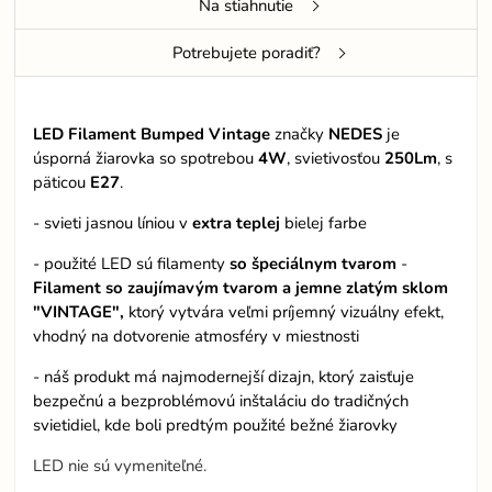
Na stiahnutie
Potrebujete poradiť?
LED Filament Bumped Vintage
značky
NEDES
je
úsporná žiarovka so spotrebou
4W
, svietivosťou
250Lm
, s
päticou
E27
.
- svieti jasnou líniou v
extra teplej
bielej farbe
- použité LED sú filamenty
so špeciálnym tvarom
-
Filament so zaujímavým tvarom a jemne zlatým sklom
"VINTAGE",
ktorý vytvára veľmi príjemný vizuálny efekt,
vhodný na dotvorenie atmosféry v miestnosti
- náš produkt má najmodernejší dizajn, ktorý zaisťuje
bezpečnú a bezproblémovú inštaláciu do tradičných
svietidiel, kde boli predtým použité bežné žiarovky
LED nie sú vymeniteľné.