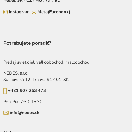
Nedes
SK
/
CZ
/
HU
/
AT
/
EU
Instagram
Meta(Facebook)
Potrebujete poradiť?
Predaj svietidiel, veľkoobochod, maloobchod
NEDES, s.r.o.
Suchovská 12, Trnava 917 01, SK
+421 907 263 473
Pon-Pia: 7:30-15:30
info@nedes.sk