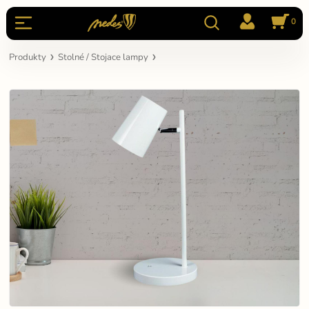
0
Produkty
Stolné / Stojace lampy