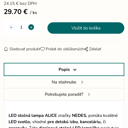
24.15
€
bez DPH
29.70
€
ks
Sledovať produkt
Pridať do obľúbených
Zdielať
Popis
Na stiahnutie
Potrebujete poradiť?
LED stolná lampa ALICE
značky
NEDES,
ponúka kvalitné
LED svetlo,
vhodné
pre
detskú izbu
,
kanceláriu,
či