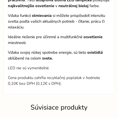
pracovňu
. Táto
dizajnová stolná LED lampička
poskytuje
najkvalitnejšie osvetlenie
v
neutrálnej bielej
farbe.
Vďaka funkcii
stmievania
si môžete prispôsobiť intenzitu
svetla podľa vašich aktuálnych potrieb - čítanie, prácu či
relaxáciu.
Ideálne riešenie pre účinnné a multifunkčné
osvetlenie
miestnosti.
Vďaka svojej nízkej spotrebe energie, sú tieto
svietidlá
obľúbené na celom
svete.
LED nie sú vymeniteľné.
Cena produktu zahŕňa recyklačný poplatok v hodnote
0,10€ bez DPH (0,12€ s DPH).
Súvisiace produkty