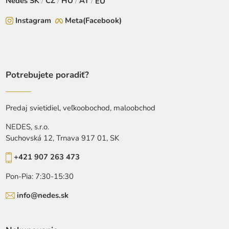
Nedes
SK
/
CZ
/
HU
/
AT
/
EU
Instagram
Meta(Facebook)
Potrebujete poradiť?
Predaj svietidiel, veľkoobochod, maloobchod
NEDES, s.r.o.
Suchovská 12, Trnava 917 01, SK
+421 907 263 473
Pon-Pia: 7:30-15:30
info@nedes.sk