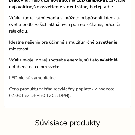
pracovňu
. Táto
dizajnová stolná LED lampička
poskytuje
najkvalitnejšie osvetlenie
v
neutrálnej bielej
farbe.
Vďaka funkcii
stmievania
si môžete prispôsobiť intenzitu
svetla podľa vašich aktuálnych potrieb - čítanie, prácu či
relaxáciu.
Ideálne riešenie pre účinnné a multifunkčné
osvetlenie
miestnosti.
Vďaka svojej nízkej spotrebe energie, sú tieto
svietidlá
obľúbené na celom
svete.
LED nie sú vymeniteľné.
Cena produktu zahŕňa recyklačný poplatok v hodnote
0,10€ bez DPH (0,12€ s DPH).
Súvisiace produkty