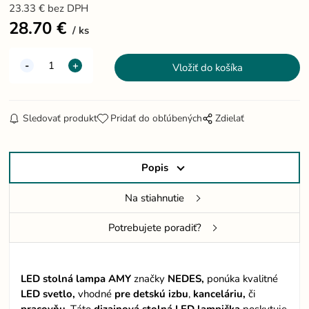
23.33
€
bez DPH
28.70
€
ks
Sledovať produkt
Pridať do obľúbených
Zdielať
Popis
Na stiahnutie
Potrebujete poradiť?
LED stolná lampa AMY
značky
NEDES,
ponúka kvalitné
LED svetlo,
vhodné
pre
detskú izbu
,
kanceláriu,
či