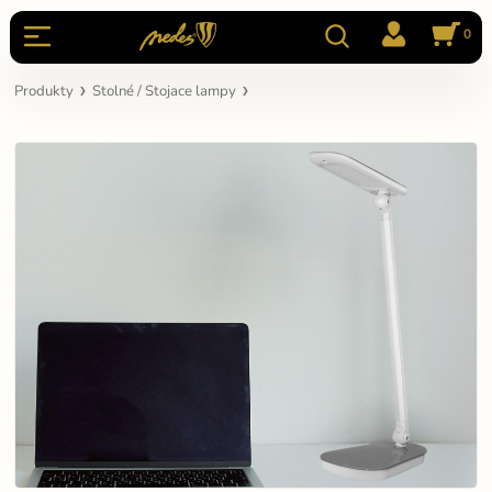
0
Produkty
Stolné / Stojace lampy