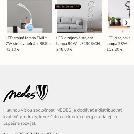
NEDES Smart APP
LED stolná lampa EMILY
LED dizajnová stojaca
LED dizajnová s
7W stmievateľná + RBG -
lampa 90W - JF2303/CH
lampa 28W - J
DL3401/W
43.10 €
248.80 €
112.20 €
Hlavnou víziou spoločnosti NEDES je dodávať a distribuovať
kvalitné produkty, ktoré šetria elektrickú energiu a ďalej sa
úspešne rozvíjať.