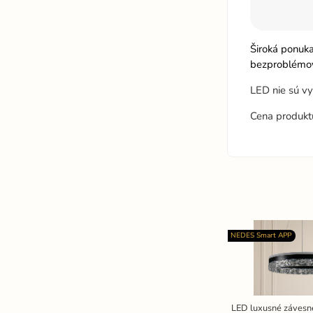
Široká ponuk
bezproblémov
LED nie sú v
Cena produkt
NEDES Smart APP
LED luxusné závesné