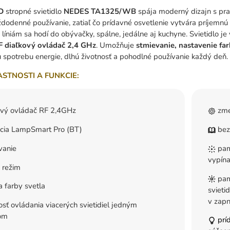
D
stropné svietidlo
NEDES TA1325/WB
spája moderný dizajn s pr
ždodenné používanie, zatiaľ čo prídavné osvetlenie vytvára príjemnú
íniám sa hodí do obývačky, spálne, jedálne aj kuchyne. Svietidlo j
F diaľkový ovládač 2,4 GHz
. Umožňuje
stmievanie, nastavenie far
u spotrebu energie, dlhú životnosť a pohodlné používanie každý deň.
ASTNOSTI A FUNKCIE:
ový ovládač RF 2,4GHz
zme
ácia LampSmart Pro (BT)
bez
vanie
pamä
vypína
 režim
pam
 farby svetla
svieti
v zapn
ť ovládania viacerých svietidiel jedným
om
prí