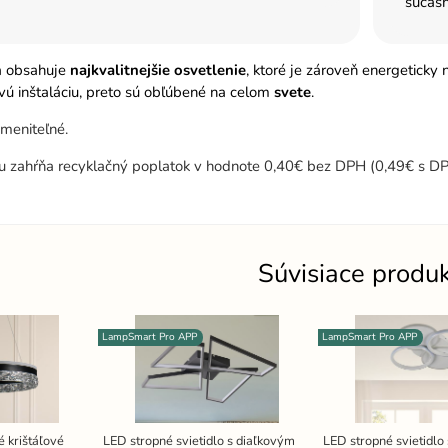
súčas
a obsahuje
najkvalitnejšie osvetlenie
, ktoré je zároveň energeticky
ú inštaláciu, preto sú obľúbené na celom
svete
.
ymeniteľné.
u zahŕňa recyklačný poplatok v hodnote 0,40€ bez DPH (0,49€ s DP
Súvisiace produ
LampSmart Pro APP
LampSmart Pro APP
 krištáľové
LED stropné svietidlo s diaľkovým
LED stropné svietidlo