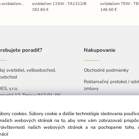
ým ovládačom
ovládačom 115W - TA1312/B
ovládačom 70W - T
182.60 €
146.50 €
rebujete poradiť?
Nakupovanie
aj svietidiel, veľkoobochod,
Obchodné podmienky
oobchod
Reklamačný protokol / ods
S, s.r.o.
zmluvy
hovská 12, Trnava 917 01, SK
Ochrana osobných údajov
421 907 263 473
Vyhlásenie o prístupnosti
úbory cookies. Súbory cookie a ďalšie technológie sledovania použí
-Pia: 7:30-15:30
a našich webových stránok na to, aby sme vám zobrazovali prispô
návštevnosti našich webových stránok a na pochopenie toho, od
info@nedes.sk
mácií