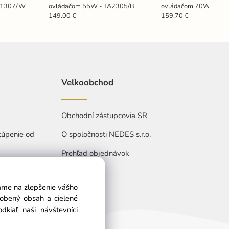
B1307/W
ovládačom 55W - TA2305/B
ovládačom 70W - TB
149.00 €
159.70 €
Veľkoobchod
Obchodní zástupcovia SR
túpenie od
O spoločnosti NEDES s.r.o.
Prehľad objednávok
vame na zlepšenie vášho
sobený obsah a cielené
kiaľ naši návštevníci