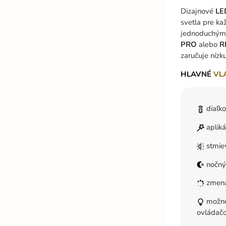
Dizajnové
LE
svetla pre ka
jednoduchým l
PRO
alebo
R
zaručuje nízk
HLAVNÉ
VL
diaľk
aplik
stmie
nočný
zmena
možnos
ovládač