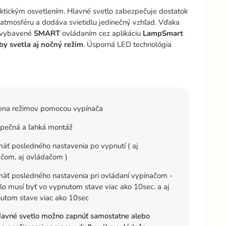
aktickým osvetlením. Hlavné svetlo zabezpečuje dostatok
 atmosféru a dodáva svietidlu jedinečný vzhľad. Vďaka
e vybavené
SMART
ovládaním cez aplikáciu
LampSmart
by svetla aj nočný režim
. Úsporná LED technológia
na režimov pomocou vypínača
pečná a ľahká montáž
ť posledného nastavenia po vypnutí ( aj
čom, aj ovládačom )
äť posledného nastavenia pri ovládaní vypínačom -
dlo musí byť vo vypnutom stave viac ako 10sec. a aj
utom stave viac ako 10sec
davné svetlo možno zapnúť samostatne alebo