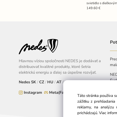
svietidlo s diaľkov
80W - TA2301/B
149.60 €
Pot
Pred
Hlavnou víziou spoločnosti NEDES je dodávať a
mal
distribuovať kvalitné produkty, ktoré šetria
elektrickú energiu a ďalej sa úspešne rozvíjať.
NEDE
Suc
Nedes
SK
/
CZ
/
HU
/
AT
/
EU
+
Instagram
Meta(Facebook)
Táto stránka používa s
Pon
zážitku z prehliadani
reklamy, na analýzu 
prichádzajú.
Viac infor