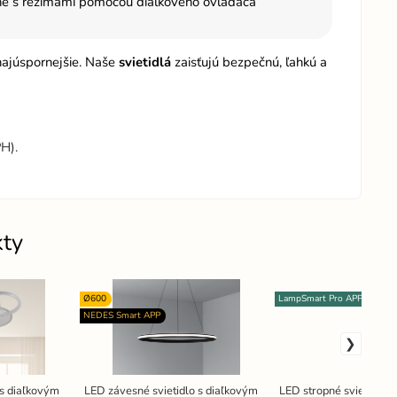
ne s režimami pomocou diaľkového ovládača
 najúspornejšie. Naše
svietidlá
zaisťujú bezpečnú, ľahkú a
H).
kty
Ø600
LampSmart Pro APP
NEDES Smart APP
 s diaľkovým
LED závesné svietidlo s diaľkovým
LED stropné svietidlo 