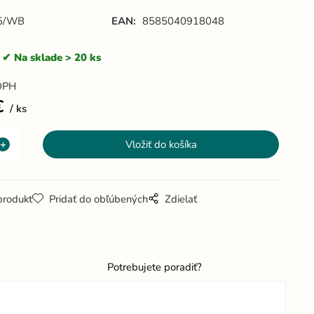
5/WB
EAN:
8585040918048
Na sklade > 20 ks
DPH
€
ks
produkt
Pridať do obľúbených
Zdielať
Potrebujete poradiť?