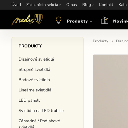
Úvod
Informácie:
Zákaznícka sekcia
info@nedes.sk
Kontakt:
O nás
+421 907 263 473
Blog
Kontakt
Otváracie hod
Kata
Produkty
Novin
Produkty
Dizajno
PRODUKTY
Dizajnové svietidlá
Stropné svietidlá
Bodové svietidlá
Lineárne svietidlá
LED panely
Svietidlá na LED trubice
Záhradné / Podlahové
svietidlá