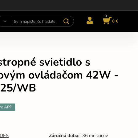
0
0 €
tropné svietidlo s
kovým ovládačom 42W -
325/WB
ro APP
DES
Záručná doba:
36 mesiacov