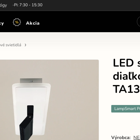
iny:
lógy
Po-Pi: 7:30 - 15:30
ky
Akcia
vé svietidlá
LED s
diaľ
TA1
LampSmart P
Výrobca:
NE