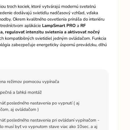
ou troch kociek, ktoré vytvárajú modernú svetelnú
vedenie dodávajú svietidlu nadčasový vzhľad, vďaka
dby. Okrem kvalitného osvetlenia prináša do interiéru
tredníctvom aplikácie
LampSmart PRO
a
RF
a, regulovať intenzitu svietenia a aktivovať nočný
ch kompatibilných svietidiel jedným ovládačom. Funkcia
lógia zabezpečuje energeticky úspornú prevádzku, dlhú
na režimov pomocou vypínača
pečná a ľahká montáž
ť posledného nastavenia po vypnutí ( aj
čom, aj ovládačom )
äť posledného nastavenia pri ovládaní vypínačom -
dlo musí byť vo vypnutom stave viac ako 10sec. a aj