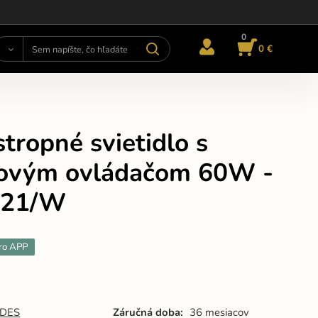
0
0 €
tropné svietidlo s
kovým ovládačom 60W -
321/W
ro APP
DES
Záručná doba:
36 mesiacov