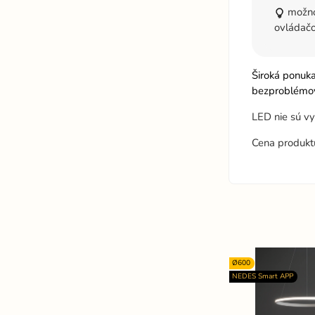
možnos
ovládač
Široká ponuk
bezproblémov
LED nie sú v
Cena produkt
Ø600
NEDES Smart APP