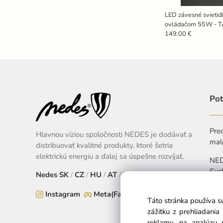
LED závesné svietid
ovládačom 55W - 
149.00 €
Pot
Pred
Hlavnou víziou spoločnosti NEDES je dodávať a
mal
distribuovať kvalitné produkty, ktoré šetria
elektrickú energiu a ďalej sa úspešne rozvíjať.
NEDE
Suc
Nedes
SK
/
CZ
/
HU
/
AT
/
EU
+
Instagram
Meta(Facebook)
Táto stránka používa s
Pon
zážitku z prehliadani
reklamy, na analýzu 