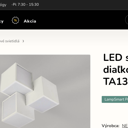
iny:
lógy
Po-Pi: 7:30 - 15:30
ky
Akcia
vé svietidlá
LED s
diaľ
TA1
LampSmart P
Výrobca:
NE