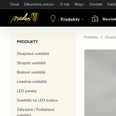
Úvod
Informácie:
Zákaznícka sekcia
info@nedes.sk
Kontakt:
O nás
+421 907 263 473
Blog
Kontakt
Otváracie hod
Kata
Produkty
Novin
Produkty
Dizajno
PRODUKTY
Dizajnové svietidlá
Stropné svietidlá
Bodové svietidlá
Lineárne svietidlá
LED panely
Svietidlá na LED trubice
Záhradné / Podlahové
svietidlá