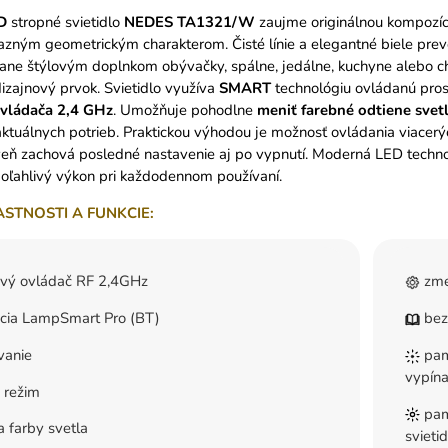
D
stropné svietidlo
NEDES TA1321/W
zaujme originálnou kompozíci
azným geometrickým charakterom. Čisté línie a elegantné biele pre
ane štýlovým doplnkom obývačky, spálne, jedálne, kuchyne alebo cho
dizajnový prvok. Svietidlo využíva
SMART
technológiu ovládanú pros
ovládača 2,4 GHz
. Umožňuje pohodlne
meniť farebné odtiene svetl
ktuálnych potrieb. Praktickou výhodou je možnosť ovládania viacerý
eň zachová posledné nastavenie aj po vypnutí. Moderná LED techno
poľahlivý výkon pri každodennom používaní.
ASTNOSTI A FUNKCIE:
ový ovládač RF 2,4GHz
zme
ácia LampSmart Pro (BT)
bez
vanie
pamä
vypína
 režim
pam
 farby svetla
svieti