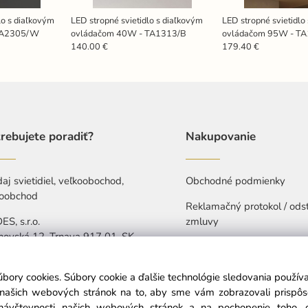
lo s diaľkovým
LED stropné svietidlo s diaľkovým
LED stropné svietidlo
TA2305/W
ovládačom 40W - TA1313/B
ovládačom 95W - T
140.00 €
179.40 €
rebujete poradiť?
Nakupovanie
aj svietidiel, veľkoobochod,
Obchodné podmienky
oobchod
Reklamačný protokol / ods
S, s.r.o.
zmluvy
hovská 12, Trnava 917 01, SK
Ochrana osobných údajov
421 907 263 473
Vyhlásenie o prístupnosti
úbory cookies. Súbory cookie a ďalšie technológie sledovania použí
-Pia: 7:30-15:30
a našich webových stránok na to, aby sme vám zobrazovali prispô
návštevnosti našich webových stránok a na pochopenie toho, od