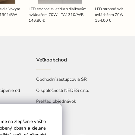
 s diaľkovým
LED stropné svietidlo s diaľkovým
LED stropné svietidlo 
A1301/BW
ovládačom 70W - TA1310/WB
ovládačom 70W - TA1
146.80 €
154.00 €
Veľkoobchod
Obchodní zástupcovia SR
túpenie od
O spoločnosti NEDES s.r.o.
Prehľad objednávok
vame na zlepšenie vášho
sobený obsah a cielené
kiaľ naši návštevníci