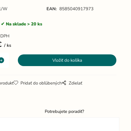
1/W
EAN:
8585040917973
Na sklade > 20 ks
 DPH
€
ks
produkt
Pridať do obľúbených
Zdielať
Potrebujete poradiť?