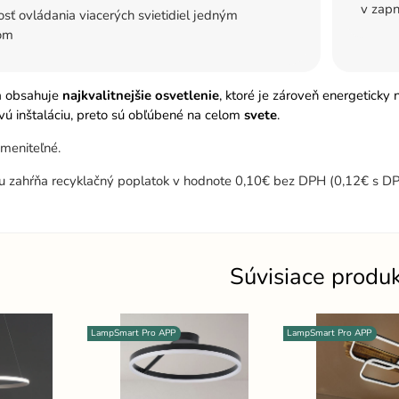
v zapn
ť ovládania viacerých svietidiel jedným
om
a obsahuje
najkvalitnejšie osvetlenie
, ktoré je zároveň energeticky
ú inštaláciu, preto sú obľúbené na celom
svete
.
ymeniteľné.
u zahŕňa recyklačný poplatok v hodnote 0,10€ bez DPH (0,12€ s DP
Súvisiace produ
LampSmart Pro APP
LampSmart Pro APP