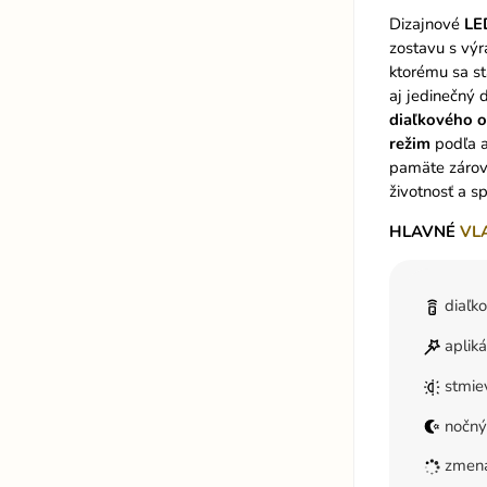
Dizajnové
LE
zostavu s výr
ktorému sa st
aj jedinečný 
diaľkového 
režim
podľa a
pamäte zárov
životnosť a s
HLAVNÉ
VL
diaľk
aplik
stmie
nočný
zmena