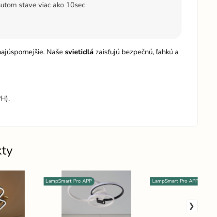
utom stave viac ako 10sec
 najúspornejšie. Naše
svietidlá
zaisťujú bezpečnú, ľahkú a
H).
kty
LampSmart Pro APP
LampSmart Pro APP