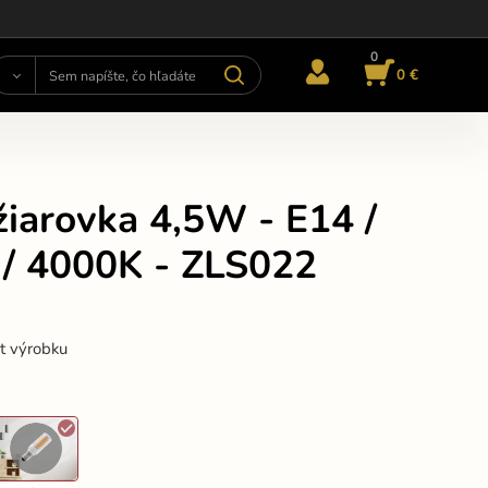
0
0 €
iarovka 4,5W - E14 /
/ 4000K - ZLS022
st výrobku