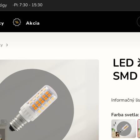
iny:
lógy
Po-Pi: 7:30 - 15:30
ky
Akcia
ky
LED ž
SMD 
Informačný li
Farba svetla
: