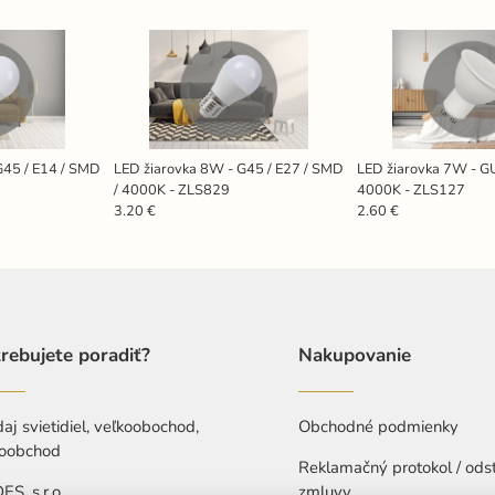
G45 / E14 / SMD
LED žiarovka 8W - G45 / E27 / SMD
LED žiarovka 7W - G
/ 4000K - ZLS829
4000K - ZLS127
3.20 €
2.60 €
rebujete poradiť?
Nakupovanie
aj svietidiel, veľkoobochod,
Obchodné podmienky
oobchod
Reklamačný protokol / ods
S, s.r.o.
zmluvy