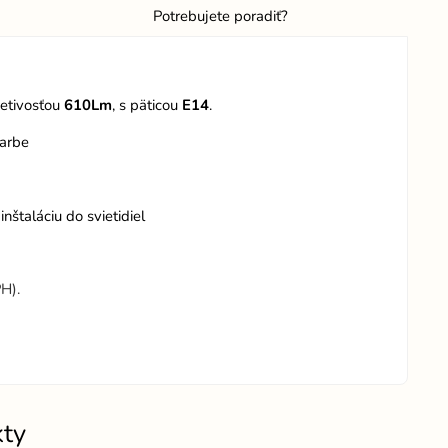
Potrebujete poradiť?
ietivosťou
610Lm
, s päticou
E14
.
farbe
štaláciu do svietidiel
H).
kty