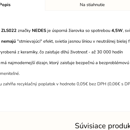
Popis
Na stiahnutie
a ZLS022
značky
NEDES
je úsporná žiarovka so spotrebou
4,5W
, sv
D
nemajú
"stmievajúci" efekt, svietia jasnou líniou v neutrálnej bielej 
 vyrobená z keramiky, čo zaisťuje dlhú životnosť - až 30 000 hodín
 má najmodernejší dizajn, ktorý zaisťuje bezpečnú a bezproblémovú in
meniteľné.
u zahŕňa recyklačný poplatok v hodnote 0,05€ bez DPH (0,06€ s DP
Súvisiace produ