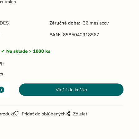
eutrálna
DES
Záručná doba:
36 mesiacov
2
EAN:
8585040918567
Na sklade > 1000 ks
PH
ks
produkt
Pridať do obľúbených
Zdielať