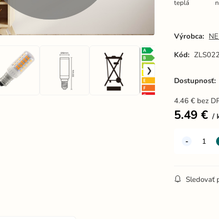
teplá
n
Výrobca:
NE
Kód:
ZLS02
Dostupnosť:
4.46
€
bez D
5.49
€
Sledovať 