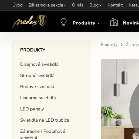
Úvod
Informácie:
Zákaznícka sekcia
info@nedes.sk
Kontakt:
O nás
+421 907 263 473
Blog
Kontakt
Otváracie hod
Kata
Produkty
Novin
Produkty
Žiarov
PRODUKTY
Dizajnové svietidlá
Stropné svietidlá
Bodové svietidlá
Lineárne svietidlá
LED panely
Svietidlá na LED trubice
Záhradné / Podlahové
svietidlá