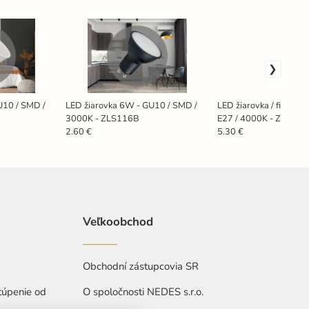
U10 / SMD /
LED žiarovka 6W - GU10 / SMD /
LED žiarovka / filamen
3000K - ZLS116B
E27 / 4000K - ZLF523
2.60 €
5.30 €
Veľkoobchod
Obchodní zástupcovia SR
túpenie od
O spoločnosti NEDES s.r.o.