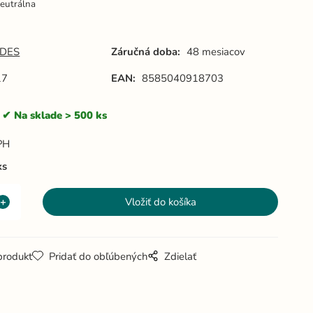
eutrálna
DES
Záručná doba:
48 mesiacov
17
EAN:
8585040918703
Na sklade > 500 ks
PH
ks
produkt
Pridať do obľúbených
Zdielať