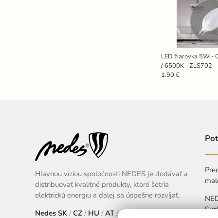
LED žiarovka 5W - 
/ 6500K - ZLS702
1.90 €
Pot
Pred
Hlavnou víziou spoločnosti NEDES je dodávať a
mal
distribuovať kvalitné produkty, ktoré šetria
elektrickú energiu a ďalej sa úspešne rozvíjať.
NEDE
Suc
Nedes
SK
/
CZ
/
HU
/
AT
/
EU