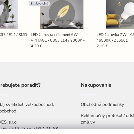
Stmievateľná
C37 / E14 / SMD
LED žiarovka / filament 6W
LED žiarovka 7W - A
VINTAGE - C35 / E14 / 2000K -
/ 6500K - ZLS561
ZLF713DV
4.29 €
2.10 €
rebujete poradiť?
Nakupovanie
aj svietidiel, veľkoobochod,
Obchodné podmienky
oobchod
Reklamačný protokol / ods
S, s.r.o.
zmluvy
hovská 12, Trnava 917 01, SK
Ochrana osobných údajov