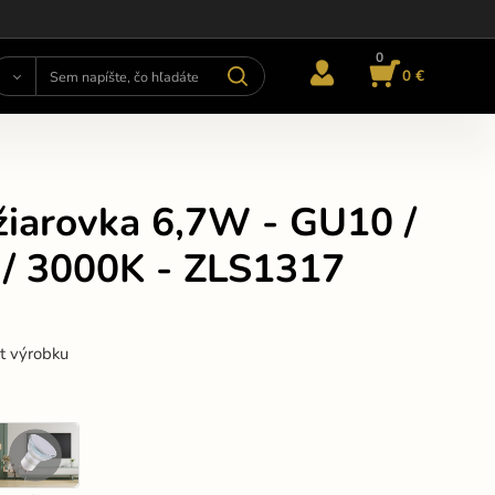
0
0 €
žiarovka 6,7W - GU10 /
/ 3000K - ZLS1317
st výrobku