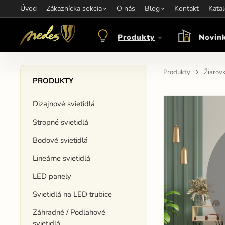
Úvod
Informácie:
Zákaznícka sekcia
info@nedes.sk
Kontakt:
O nás
+421 907 263 473
Blog
Kontakt
Otváracie hod
Kata
Produkty
Novin
Produkty
Žiarov
PRODUKTY
Dizajnové svietidlá
Stropné svietidlá
Bodové svietidlá
Lineárne svietidlá
LED panely
Svietidlá na LED trubice
Záhradné / Podlahové
svietidlá