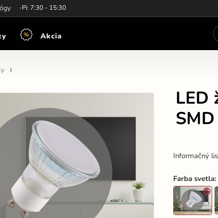
iny:
lógy
Po-Pi: 7:30 - 15:30
ky
Akcia
ky
LED 
SMD 
Informačný li
Farba svetla
: