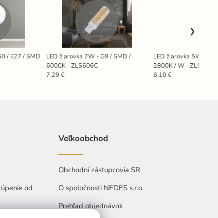
60 / E27 / SMD
LED žiarovka 7W - G9 / SMD /
LED žiarovka 5W - G9 
6000K - ZLS606C
2800K / W - ZLS615
7.29 €
6.10 €
Veľkoobchod
Obchodní zástupcovia SR
túpenie od
O spoločnosti NEDES s.r.o.
Prehľad objednávok