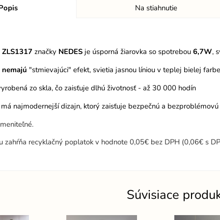
Popis
Na stiahnutie
a ZLS1317
značky
NEDES
je úsporná žiarovka so spotrebou
6,7W
, 
D
nemajú
"stmievajúci" efekt, svietia jasnou líniou v teplej bielej farb
 vyrobená zo skla, čo zaisťuje dlhú životnosť - až 30 000 hodín
 má najmodernejší dizajn, ktorý zaisťuje bezpečnú a bezproblémovú in
ymeniteľné.
u zahŕňa recyklačný poplatok v hodnote 0,05€ bez DPH (0,06€ s DP
Súvisiace produ