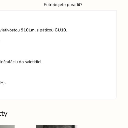
Potrebujete poradiť?
svietivosťou
910Lm
, s päticou
GU10
.
e
štaláciu do svietidiel
H).
kty