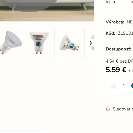
teplá
n
Výrobca:
NE
Kód:
ZLS13
Dostupnosť:
4.54
€
bez D
5.59
€
Sledovať 