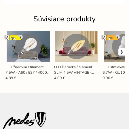
Súvisiace produkty
Stmievateľná
Stmievateľná
LED žiarovka / filament
LED žiarovka / filament
LED stmievateľn
7,5W - A60 / E27 / 4000K
SLIM 4,5W VINTAGE -
6,7W - GU10 / 
- ZLF522D
C35 / E14 / 1800K -
ZLS1217D
4.89 €
4.09 €
9.90 €
ZFS103