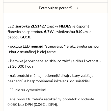
Potrebujete poradiť?
LED žiarovka ZLS1427
značky
NEDES
je úsporná
žiarovka so spotrebou
6,7W
, svietivosťou
910Lm
, s
päticou
GU10
.
- použité LED
nemajú
"stmievajúci" efekt, svietia jasnou
líniou v neutrálnej bielej farbe
- žiarovka je vyrobená zo skla, čo zaisťuje dlhú životnosť -
až 30 000 hodín
- náš produkt má najmodernejší dizajn, ktorý zaisťuje
bezpečnú a bezproblémovú inštaláciu do svietidiel
LED nie sú vymeniteľné.
Cena produktu zahŕňa recyklačný poplatok v hodnote
0,05€ bez DPH (0,06€ s DPH).