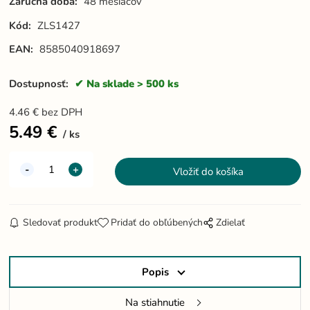
Záručná doba:
48 mesiacov
Kód:
ZLS1427
EAN:
8585040918697
Dostupnosť:
Na sklade > 500 ks
4.46
€
bez DPH
5.49
€
ks
Sledovať produkt
Pridať do obľúbených
Zdielať
Popis
Na stiahnutie