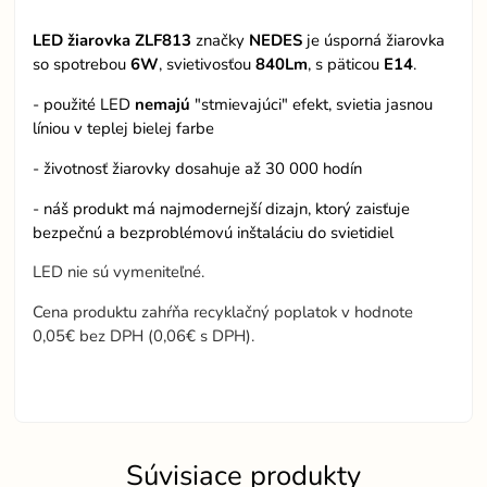
LED žiarovka ZLF813
značky
NEDES
je úsporná žiarovka
so spotrebou
6W
, svietivosťou
840Lm
, s päticou
E14
.
- použité LED
nemajú
"stmievajúci" efekt, svietia jasnou
líniou v teplej bielej farbe
- životnosť žiarovky dosahuje až 30 000 hodín
- náš produkt má najmodernejší dizajn, ktorý zaisťuje
bezpečnú a bezproblémovú inštaláciu do svietidiel
LED nie sú vymeniteľné.
Cena produktu zahŕňa recyklačný poplatok v hodnote
0,05€ bez DPH (0,06€ s DPH).
Súvisiace produkty