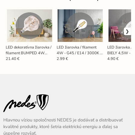
LED dekoratívna žiarovka /
LED žiarovka / filament
LED žiarovka / 
filament BUMPED 4W
4W - G45 / E14 / 3000K -
BIELY 4,5W - C3
SMOKE - G125 / E27 /
ZLF812
3000K - ZWF1
21.40 €
2.99 €
4.90 €
2000K - ZSF118
Hlavnou víziou spoločnosti NEDES je dodávať a distribuovať
kvalitné produkty, ktoré šetria elektrickú energiu a ďalej sa
úspešne rozvíjať.