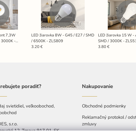
ment 7,3W
LED žiarovka 8W - G45 / E27 / SMD
LED žiarovka 15 W - 
/ 3000K -
/ 6500K - ZLS809
SMD / 3000K - ZLS
3.20 €
3.80 €
rebujete poradiť?
Nakupovanie
aj svietidiel, veľkoobochod,
Obchodné podmienky
oobchod
Reklamačný protokol / ods
S, s.r.o.
zmluvy
hovská 12, Trnava 917 01, SK
Ochrana osobných údajov