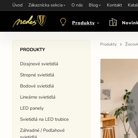
Úvod
Informácie:
Zákaznícka sekcia
info@nedes.sk
Kontakt:
O nás
+421 907 263 473
Blog
Kontakt
Otváracie hod
Kata
Produkty
Novin
Produkty
Žiarov
PRODUKTY
Dizajnové svietidlá
Stropné svietidlá
Bodové svietidlá
Lineárne svietidlá
LED panely
Svietidlá na LED trubice
Záhradné / Podlahové
svietidlá