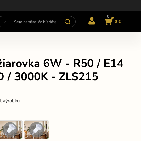
0
0 €
žiarovka 6W - R50 / E14
D / 3000K - ZLS215
st výrobku