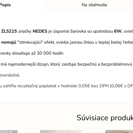
Popis
Na stiahnutie
a ZLS215
značky
NEDES
je úsporná žiarovka so spotrebou
6W
, svie
D
nemajú
"stmievajúci" efekt, svietia jasnou líniou v teplej bielej farb
iarovky dosahuje až 30 000 hodín
 má najmodernejší dizajn, ktorý zaisťuje bezpečnú a bezproblémovú in
ymeniteľné.
u zahŕňa recyklačný poplatok v hodnote 0,05€ bez DPH (0,06€ s DP
Súvisiace produ