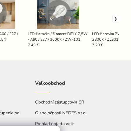
A60 / E27 /
LED žiarovka / filament BIELY 7,5W
LED žiarovka 7W - E14
515N
- A60 / E27 / 3000K - ZWF101
2800K - ZLS013C
7.49 €
7.29 €
Veľkoobchod
Obchodní zástupcovia SR
túpenie od
O spoločnosti NEDES s.r.o.
Prehľad objednávok