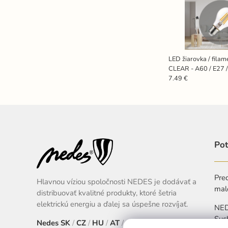
LED žiarovka / fila
CLEAR - A60 / E27 
ZLF512A
7.49 €
Pot
Pred
Hlavnou víziou spoločnosti NEDES je dodávať a
mal
distribuovať kvalitné produkty, ktoré šetria
elektrickú energiu a ďalej sa úspešne rozvíjať.
NEDE
Suc
Nedes
SK
/
CZ
/
HU
/
AT
/
EU