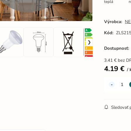
teplá
n
Výrobca:
NE
Kód:
ZLS21
Dostupnosť:
3.41
€
bez D
4.19
€
Sledovať 