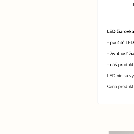
LED žiarovk
- použité LE
- životnosť ž
- náš produkt
LED nie sú v
Cena produkt