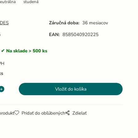
eutrálna
studená
DES
Záručná doba:
36 mesiacov
5
EAN:
8585040920225
Na sklade > 500 ks
PH
ks
produkt
Pridať do obľúbených
Zdielať