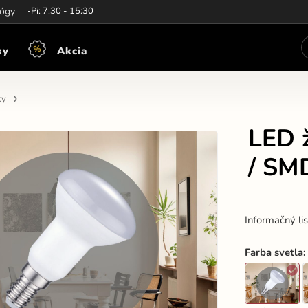
iny:
lógy
Po-Pi: 7:30 - 15:30
ky
Akcia
ky
LED 
/ SM
Informačný li
Farba svetla
: