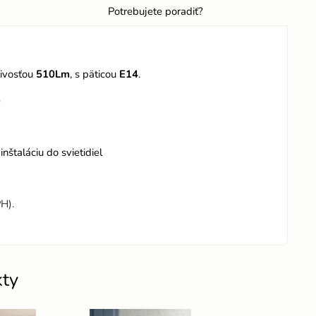
Potrebujete poradiť?
tivosťou
510Lm
, s päticou
E14
.
e
štaláciu do svietidiel
H).
kty