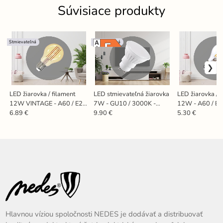
Súvisiace produkty
Stmievateľná
Stmievateľná
LED žiarovka / filament
LED stmievateľná žiarovka
LED žiarovka / 
12W VINTAGE - A60 / E27
7W - GU10 / 3000K -
12W - A60 / E2
/ 2000K - ZLF513DV
ZLS1117D
- ZLF513
6.89 €
9.90 €
5.30 €
Hlavnou víziou spoločnosti NEDES je dodávať a distribuovať