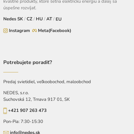
kvalitné produkty, ktoré šetria elektrickú energiu a ďalej sa
úspešne rozvíjať.
Nedes
SK
/
CZ
/
HU
/
AT
/
EU
Instagram
Meta(Facebook)
Potrebujete poradiť?
Predaj svietidiel, veľkoobochod, maloobchod
NEDES, s.r.o.
Suchovská 12, Trnava 917 01, SK
+421 907 263 473
Pon-Pia: 7:30-15:30
info@nedes.sk