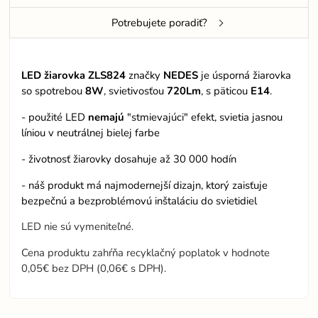
Potrebujete poradiť?
LED žiarovka ZLS824
značky
NEDES
je úsporná žiarovka
so spotrebou
8W
, svietivosťou
720Lm
, s päticou
E14
.
- použité LED
nemajú
"stmievajúci" efekt, svietia jasnou
líniou v neutrálnej bielej farbe
- životnosť žiarovky dosahuje až 30 000 hodín
- náš produkt má najmodernejší dizajn, ktorý zaisťuje
bezpečnú a bezproblémovú inštaláciu do svietidiel
LED nie sú vymeniteľné.
Cena produktu zahŕňa recyklačný poplatok v hodnote
0,05€ bez DPH (0,06€ s DPH).