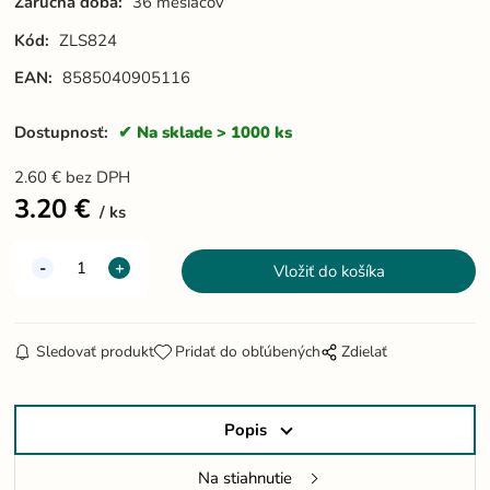
Záručná doba:
36 mesiacov
Kód:
ZLS824
EAN:
8585040905116
Dostupnosť:
Na sklade > 1000 ks
2.60
€
bez DPH
3.20
€
ks
Sledovať produkt
Pridať do obľúbených
Zdielať
Popis
Na stiahnutie