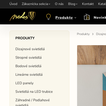
Úvod
Informácie:
Zákaznícka sekcia
info@nedes.sk
Kontakt:
O nás
+421 907 263 473
Blog
Kontakt
Otváracie hod
Kata
Produkty
Novin
Produkty
Dizajno
PRODUKTY
Dizajnové svietidlá
Stropné svietidlá
Bodové svietidlá
Lineárne svietidlá
LED panely
Svietidlá na LED trubice
Záhradné / Podlahové
svietidlá