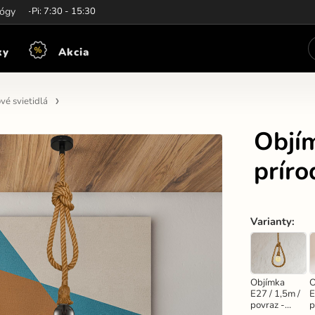
iny:
lógy
Po-Pi: 7:30 - 15:30
ky
Akcia
vé svietidlá
Objím
prír
Varianty
:
Objímka
O
E27 / 1,5m /
E
povraz -
p