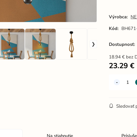
prírodná -
p
BH671-2
Výrobca:
NE
Kód:
BH671
Dostupnosť:
18.94
€
bez 
23.29
€
Sledovať 
Na stiahnutie
Prísluš