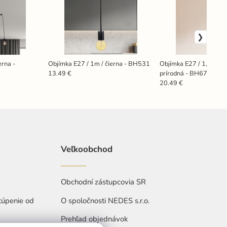
erna -
Objímka E27 / 1m / čierna - BH531
Objímka E27 / 1,5m / p
prírodná - BH671-4
13.49 €
20.49 €
Veľkoobchod
Obchodní zástupcovia SR
túpenie od
O spoločnosti NEDES s.r.o.
Prehľad objednávok