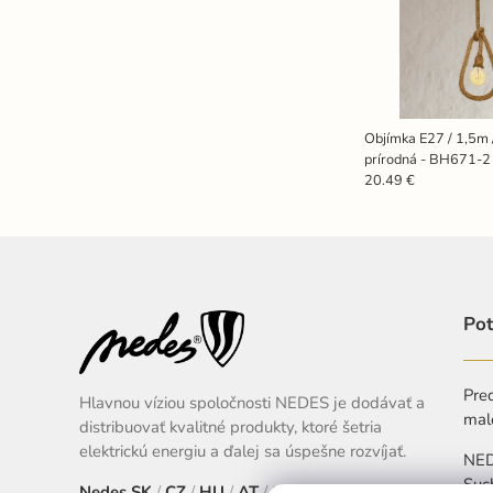
Objímka E27 / 1,5m 
prírodná - BH671-2
20.49 €
Pot
Pred
Hlavnou víziou spoločnosti NEDES je dodávať a
mal
distribuovať kvalitné produkty, ktoré šetria
elektrickú energiu a ďalej sa úspešne rozvíjať.
NEDE
Suc
Nedes
SK
/
CZ
/
HU
/
AT
/