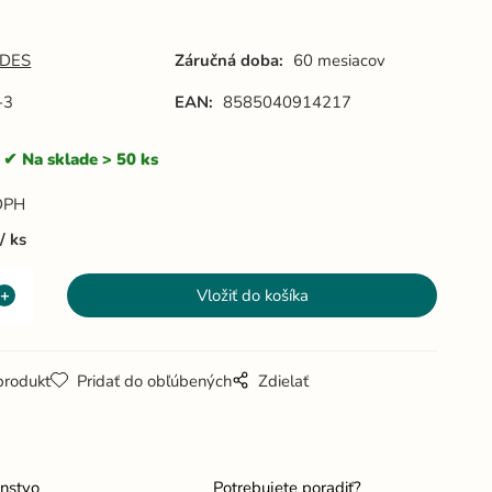
rírodná -
prírodná -
prírodná -
BH671-4
BH671-3
BH6721-5
DES
Záručná doba:
60 mesiacov
-3
EAN:
8585040914217
Na sklade > 50 ks
DPH
ks
produkt
Pridať do obľúbených
Zdielať
enstvo
Potrebujete poradiť?