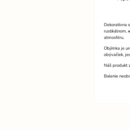
Dekoratívna 
rustikálnom,
atmosféru.
Objímka je u
obývačiek, je
Náš produkt 
Balenie neobs