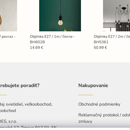
/ povraz -
Objímka E27 / 1m / čierna -
Objímka E27 / 2m / či
BH602B
BH5361
14.69 €
50.99 €
rebujete poradiť?
Nakupovanie
aj svietidiel, veľkoobochod,
Obchodné podmienky
oobchod
Reklamačný protokol / ods
S, s.r.o.
zmluvy
hovská 12, Trnava 917 01, SK