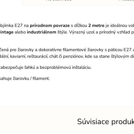
objímka E27 na
prírodnom
povraze
s dĺžkou
2 metre
je ideálnou vo
vintage
alebo
industriálnom
štýle. Výrazný uzol a prírodný vzhľad p
rčená pre žiarovky a dekoratívne filamentové žiarovky s päticou E
dální, kaviarní, reštaurácií, chát či penziónov, kde sa stane štýlovým
zabezpečuje ľahkú a bezproblémovú inštaláciu.
ahuje žiarovku / filament.
Súvisiace produ