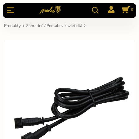
0
Produkty
Záhradné / Podlahové svietidlá