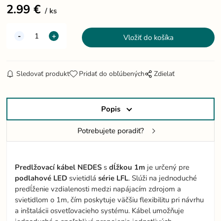
2.99
€
ks
Sledovať produkt
Pridať do obľúbených
Zdielať
Popis
Potrebujete poradiť?
Predlžovací
kábel
NEDES
s
dĺžkou 1m
je určený pre
podlahové
LED
svietidlá
série LFL
. Slúži na jednoduché
predĺženie vzdialenosti medzi napájacím zdrojom a
svietidlom o 1m, čím poskytuje väčšiu flexibilitu pri návrhu
a inštalácii osvetľovacieho systému. Kábel umožňuje