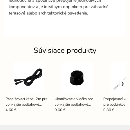
jednoduché a spoľahlivé prepojenie jednotlivých
komponentov a je ideálnym doplnkom pre záhradné,
terasové alebo architektonické osvetlenie.
Súvisiace produkty
Predlžovací kábel 2m pre
Ukončovacie viečko pre
Prepojovací ká
vonkajšie podlahové
vonkajšie podlahové
pre podlinkové s
svietidlá LFL- WLF102
svietidlá LFL- CAP1
LNL8.. - WLF2
4.60 €
0.60 €
0.80 €