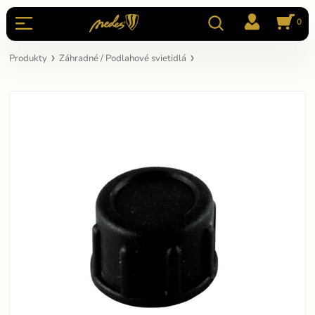
0
Produkty
Záhradné / Podlahové svietidlá