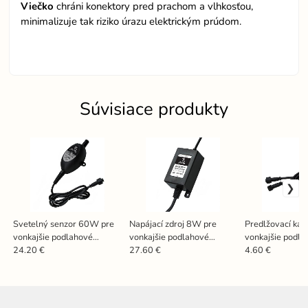
Viečko
chráni konektory pred prachom a vlhkosťou,
minimalizuje tak riziko úrazu elektrickým prúdom.
Súvisiace produkty
Svetelný senzor 60W pre
Napájací zdroj 8W pre
Predlžovací káb
vonkajšie podlahové
vonkajšie podlahové
vonkajšie podla
svietidlá LFL - LSF101
svietidlá LFL - PSF103
svietidlá LFL-
24.20 €
27.60 €
4.60 €