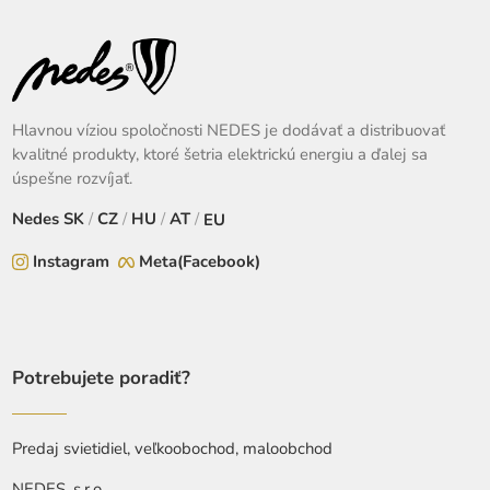
Hlavnou víziou spoločnosti NEDES je dodávať a distribuovať
kvalitné produkty, ktoré šetria elektrickú energiu a ďalej sa
úspešne rozvíjať.
Nedes
SK
/
CZ
/
HU
/
AT
/
EU
Instagram
Meta(Facebook)
Potrebujete poradiť?
Predaj svietidiel, veľkoobochod, maloobchod
NEDES, s.r.o.