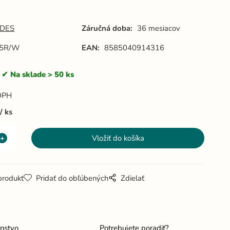
ierna 1 x
šedá 1 x
27 -
E27 -
ME0015R/
ME0015R/
B
G
DES
Záručná doba:
36 mesiacov
5R/W
EAN:
8585040914316
Na sklade > 50 ks
DPH
ks
produkt
Pridať do obľúbených
Zdielať
enstvo
Potrebujete poradiť?