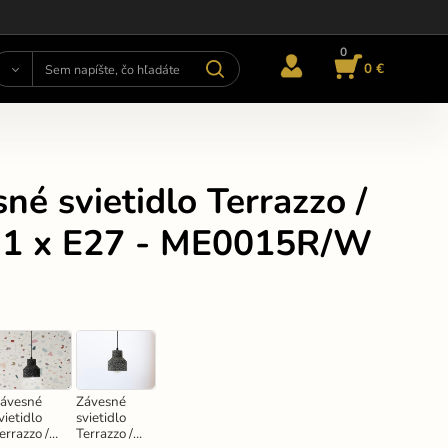
0
0 €
né svietidlo Terrazzo /
a 1 x E27 - ME0015R/W
ávesné
Závesné
vietidlo
svietidlo
errazzo /
Terrazzo /