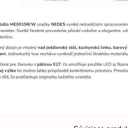
etidlo ME0015R/W
značky
NEDES
vyniká netradičným spracovaním
charakter. Svetlé farebné prevedenie pôsobí vzdušne a elegantne, v
eriéru.
ný dizajn je vhodný
nad jedálenský stôl, kuchynskú linku, barový
eni.
Jednoduchý tvar necháva vyniknúť jedinečnú štruktúru materiálu
určené pre žiarovku s
päticou E27
, čo umožňuje použitie LED aj fila
ej výške
ho možno ľahko prispôsobiť konkrétnemu priestoru. Prirodz
líšiť, čo podčiarkuje originalitu každého svietidla.