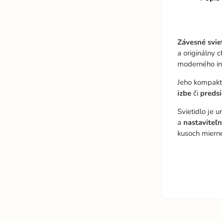
Závesné svi
a originálny 
moderného int
Jeho kompakt
izbe
či
predsi
Svietidlo je 
a
nastaviteľn
kusoch mierne 