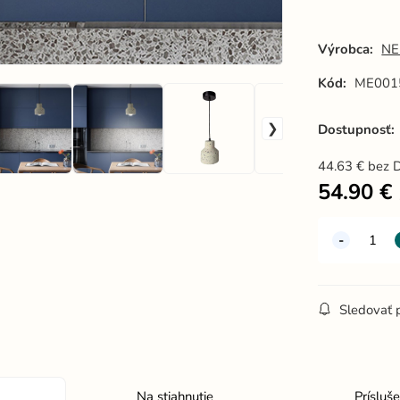
biela 1 x
č
E27 -
E
ME0015R/
W
Výrobca:
NE
Kód:
ME001
Dostupnosť:
44.63
€
bez 
54.90
€
Sledovať 
Na stiahnutie
Prísluš