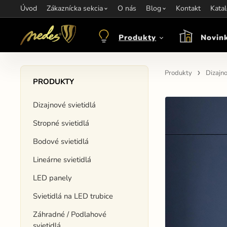
Úvod
Informácie:
Zákaznícka sekcia
info@nedes.sk
Kontakt:
O nás
+421 907 263 473
Blog
Kontakt
Otváracie hod
Kata
Produkty
Novin
Produkty
Dizajno
PRODUKTY
Dizajnové svietidlá
Stropné svietidlá
Bodové svietidlá
Lineárne svietidlá
LED panely
Svietidlá na LED trubice
Záhradné / Podlahové
svietidlá