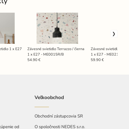
kty
tidlo 1 x E27
Závesné svietidlo Terrazzo / čierna
Závesné svietidlo Terr
1 x E27 - ME0015R/B
1 x E27 - ME0214R/B
54.90 €
59.90 €
Veľkoobchod
Obchodní zástupcovia SR
túpenie od
O spoločnosti NEDES s.r.o.