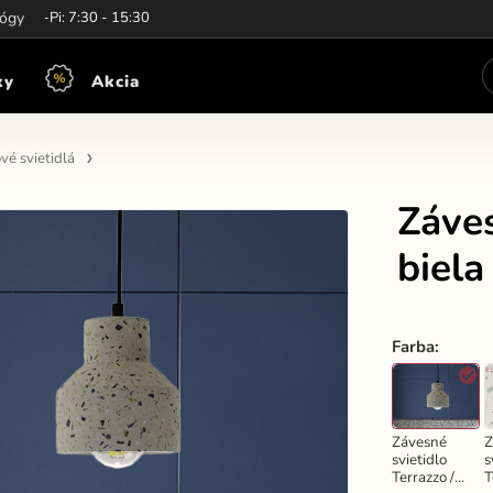
iny:
lógy
Po-Pi: 7:30 - 15:30
ky
Akcia
vé svietidlá
Záves
biel
Farba
:
Závesné
Z
svietidlo
s
Terrazzo /
T