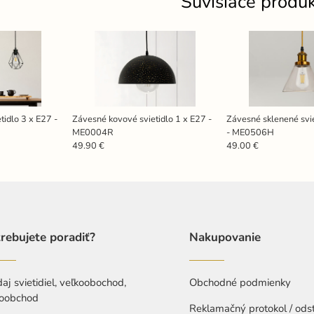
Súvisiace produ
tidlo 3 x E27 -
Závesné kovové svietidlo 1 x E27 -
Závesné sklenené svie
ME0004R
- ME0506H
49.90 €
49.00 €
rebujete poradiť?
Nakupovanie
aj svietidiel, veľkoobochod,
Obchodné podmienky
oobchod
Reklamačný protokol / ods