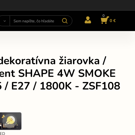
0
0 €
ekoratívna žiarovka /
ment SHAPE 4W SMOKE
5 / E27 / 1800K - ZSF108
LED