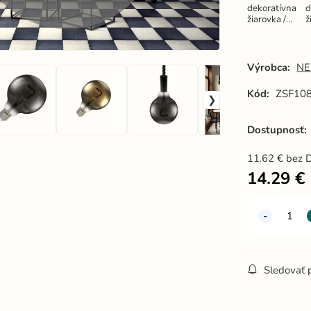
dekoratívna
d
žiarovka /
ž
filament
f
SHAPE 4W
SMOKE -
G95 / E27 /
G
Výrobca:
NE
1800K -
1
ZSF108
Kód:
ZSF10
Dostupnosť:
11.62
€
bez 
14.29
€
Sledovať 