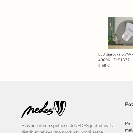
LED žiarovka 6,7W 
4000K - ZLS1327
5.59 €
Pot
Pred
Hlavnou víziou spoločnosti NEDES je dodávať a
mal
distribuovať kvalitné produkty, ktoré šetria