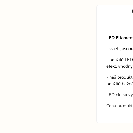
LED Filamen
- svieti jasno
- použité LED
efekt, vhodný
- náš produkt
použité bežné
LED nie sú v
Cena produkt