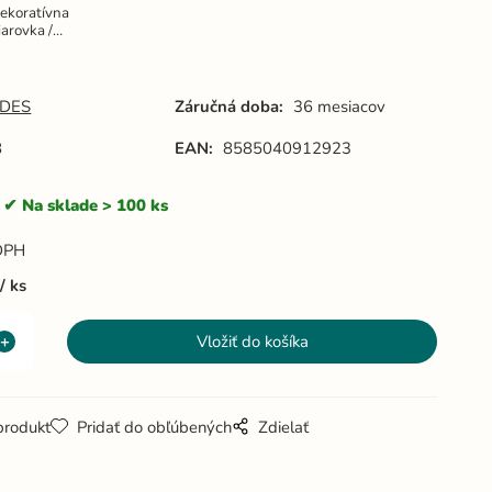
ekoratívna
iarovka /
ilament
SHAPE 4W
YELLOW -
95 / E27 /
DES
Záručná doba:
36 mesiacov
800K -
ZSF109
8
EAN:
8585040912923
Na sklade > 100 ks
DPH
ks
produkt
Pridať do obľúbených
Zdielať