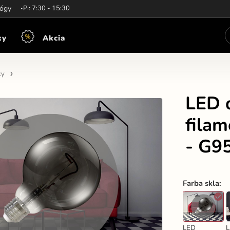
iny:
lógy
Po-Pi: 7:30 - 15:30
ky
Akcia
ky
LED d
fila
- G9
Farba skla
:
LED