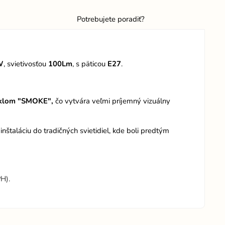
Potrebujete poradiť?
W
, svietivosťou
100Lm
, s päticou
E27
.
sklom "SMOKE",
čo vytvára veľmi príjemný vizuálny
štaláciu do tradičných svietidiel, kde boli predtým
H).