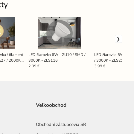
kty
vka / filament
LED žiarovka 6W - GU10 / SMD /
LED žiarovka 5W - R50
27 / 2000K -
3000K - ZLS116
/ 3000K - ZLS213
2.39 €
3.99 €
Veľkoobchod
Obchodní zástupcovia SR