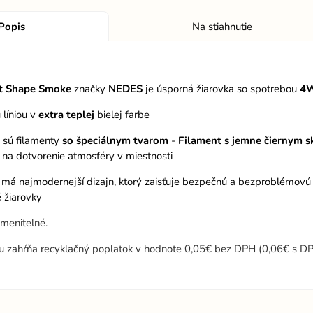
Popis
Na stiahnutie
t Shape Smoke
značky
NEDES
je úsporná žiarovka so spotrebou
4
u líniou v
extra teplej
bielej farbe
 sú filamenty
so špeciálnym tvarom
-
Filament s jemne čiernym 
 na dotvorenie atmosféry v miestnosti
 má najmodernejší dizajn, ktorý zaisťuje bezpečnú a bezproblémovú in
 žiarovky
ymeniteľné.
u zahŕňa recyklačný poplatok v hodnote 0,05€ bez DPH (0,06€ s DP