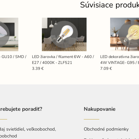
Súvisiace produ
- GU10 / SMD /
LED žiarovka / filament 6W - A60 /
LED dekoratívna žiaro
E27 / 4000K - ZLF521
4W VINTAGE- G95 / E
ZAF101
3.39 €
7.09 €
rebujete poradiť?
Nakupovanie
aj svietidiel, veľkoobochod,
Obchodné podmienky
oobchod