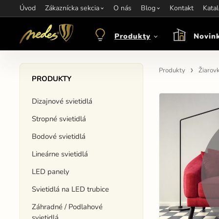
Úvod
Informácie:
Zákaznícka sekcia
info@nedes.sk
Kontakt:
O nás
+421 907 263 473
Blog
Kontakt
Otváracie hod
Kata
Produkty
Novin
Produkty
Žiarov
PRODUKTY
Dizajnové svietidlá
Stropné svietidlá
Bodové svietidlá
Lineárne svietidlá
LED panely
Svietidlá na LED trubice
Záhradné / Podlahové
svietidlá