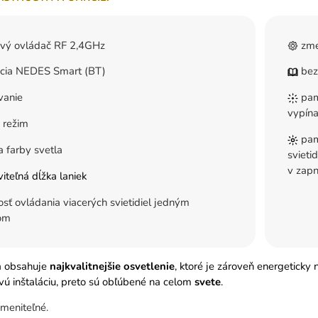
ový ovládač RF 2,4GHz
zme
ácia NEDES Smart (BT)
bez
vanie
pam
vypína
 režim
pam
 farby svetla
svieti
v zapn
iteľná dĺžka laniek
ť ovládania viacerých svietidiel jedným
om
a obsahuje
najkvalitnejšie osvetlenie
, ktoré je zároveň energeticky
ú inštaláciu, preto sú obľúbené na celom
svete
.
meniteľné.