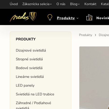
Úvod
Informácie:
Zákaznícka sekcia
info@nedes.sk
Kontakt:
O nás
+421 907 263 473
Blog
Kontakt
Otváracie hod
Kata
Produkty
Novin
Produkty
Dizajno
PRODUKTY
Dizajnové svietidlá
Stropné svietidlá
Bodové svietidlá
Lineárne svietidlá
LED panely
Svietidlá na LED trubice
Záhradné / Podlahové
svietidlá