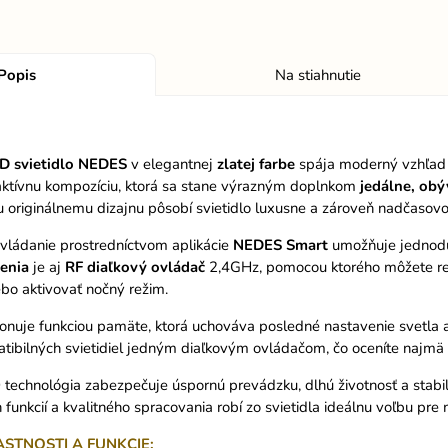
Popis
Na stiahnutie
D svietidlo NEDES
v elegantnej
zlatej
farbe
spája moderný vzhľad 
aktívnu kompozíciu, ktorá sa stane výrazným doplnkom
jedálne, obý
originálnemu dizajnu pôsobí svietidlo luxusne a zároveň nadčasovo
ovládanie prostredníctvom aplikácie
NEDES
Smart
umožňuje jednoduc
enia
je aj
RF diaľkový
ovládač
2,4GHz, pomocou ktorého môžete regu
ebo aktivovať nočný režim.
ponuje funkciou pamäte, ktorá uchováva posledné nastavenie svetla a
tibilných svietidiel jedným diaľkovým ovládačom, čo oceníte najmä 
echnológia zabezpečuje úspornú prevádzku, dlhú životnosť a stabil
 funkcií a kvalitného spracovania robí zo svietidla ideálnu voľbu pre 
ASTNOSTI A FUNKCIE: