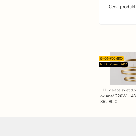
Cena produkt
Ø400+600+800
NEDES Smart APP
LED visiace svietidl
ovládač 220W - J4
362.80 €