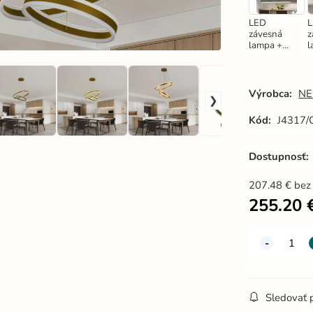
LED
závesná
z
lampa +
l
diaľkový
d
ovládač
o
135W -
J4317/B
J
Výrobca:
NE
Kód:
J4317/
Dostupnosť:
207.48
€
bez
255.20
Sledovať 