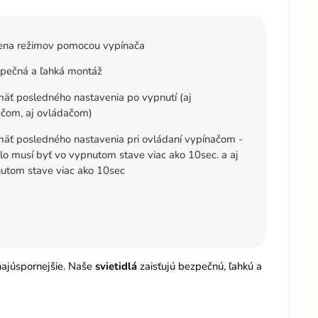
na režimov pomocou vypínača
pečná a ľahká montáž
äť posledného nastavenia po vypnutí (aj
čom, aj ovládačom)
äť posledného nastavenia pri ovládaní vypínačom -
dlo musí byť vo vypnutom stave viac ako 10sec. a aj
utom stave viac ako 10sec
 najúspornejšie. Naše
svietidlá
zaisťujú bezpečnú, ľahkú a