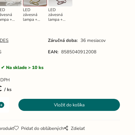
LED
LED
LED
ávesná
závesná
závesná
ampa +
lampa +
lampa +
iaľkový
diaľkový
diaľkový
vládač
ovládač
ovládač
135W -
135W -
135W -
4317/S
J4317/G
J4317/BR
DES
Záručná doba:
36 mesiacov
G
EAN:
8585040912008
Na sklade > 10 ks
 DPH
€
ks
produkt
Pridať do obľúbených
Zdielať