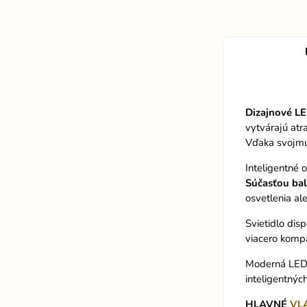
Dizajnové
LE
vytvárajú atr
Vďaka svojmu 
Inteligentné 
Súčasťou
bal
osvetlenia al
Svietidlo dis
viacero kompa
Moderná LED t
inteligentných
HLAVNÉ
VL