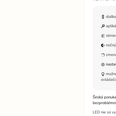
diaľk
aplik
stmie
nočný
zmena
nastav
možnos
ovládač
Široká ponuk
bezproblémov
LED nie sú vy