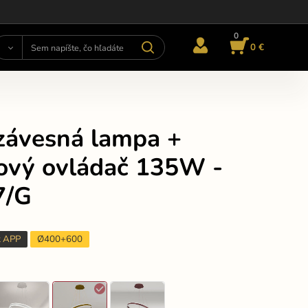
0
0 €
závesná lampa +
kový ovládač 135W -
7/G
t APP
Ø400+600