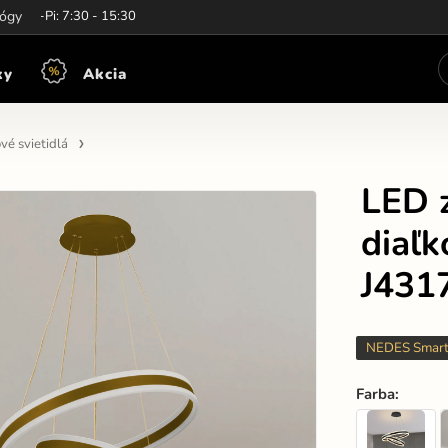
iny:
lógy
Po-Pi: 7:30 - 15:30
ky
Akcia
vé svietidlá
LED 
diaľ
J431
NEDES Smar
Farba
: