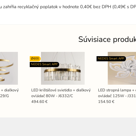
u zahŕňa recyklačný poplatok v hodnote 0,40€ bez DPH (0,49€ s DP
Súvisiace produ
Ø600
NEDES Smart APP
NEDES Smart APP
o + diaľkový
LED krištáľové svietidlo + diaľkový
LED stropná lampa + 
329/G
ovládač 80W - J6332/C
ovládač 125W - J33
494.60 €
154.50 €