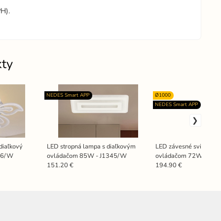
H).
kty
NEDES Smart APP
Ø1000
NEDES Smart APP
diaľkový
LED stropná lampa s diaľkovým
LED závesné svietidlo 
16/W
ovládačom 85W - J1345/W
ovládačom 72W - J43
151.20 €
194.90 €