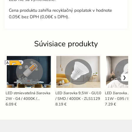
Cena produktu zahŕňa recyklačný poplatok v hodnote
0,05€ bez DPH (0,06€ s DPH).
Súvisiace produkty
Stmievateľná
LED stmievateľná žiarovka
LED žiarovka 9,5W - GU10
LED žiarovka / 
2W - G4 / 4000K /
/ SMD / 4000K - ZLS1129
11W - G95 / E2
ZLS422CD
- ZLF911
6.09 €
8.19 €
7.29 €