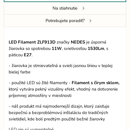
Na stiahnutie
Potrebujete poradiť?
LED Filament ZLF913D
značky
NEDES
je úsporná
žiarovka so spotrebou
11W
, svietivosťou
1530Lm
, s
päticou
E27
.
- žiarovka je stmievateľná a svieti jasnou líniou v teplej
bielej farbe
- použité LED sú žlté filamenty -
Filament s čírym sklom,
ktorý vytvára pekný vizuálny efekt, vhodný na dotvorenie
príjemnej atmosféry v miestnosti
- náš produkt má najmodernejší dizajn, ktorý zaisťuje
bezpečnú a bezproblémovú inštaláciu do tradičných
svietidiel, kde boli predtým použité bežné žiarovky
LED nie sú vymeniteľné.