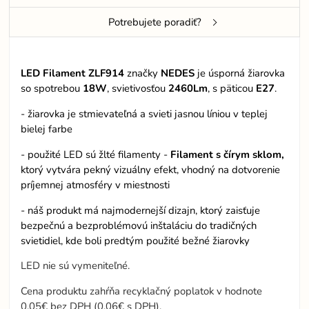
Potrebujete poradiť?
LED Filament ZLF914
značky
NEDES
je úsporná žiarovka
so spotrebou
18W
, svietivosťou
2460Lm
, s päticou
E27
.
- žiarovka je stmievateľná a svieti jasnou líniou v teplej
bielej farbe
- použité LED sú žlté filamenty -
Filament s čírym sklom,
ktorý vytvára pekný vizuálny efekt, vhodný na dotvorenie
príjemnej atmosféry v miestnosti
- náš produkt má najmodernejší dizajn, ktorý zaisťuje
bezpečnú a bezproblémovú inštaláciu do tradičných
svietidiel, kde boli predtým použité bežné žiarovky
LED nie sú vymeniteľné.
Cena produktu zahŕňa recyklačný poplatok v hodnote
0,05€ bez DPH (0,06€ s DPH).