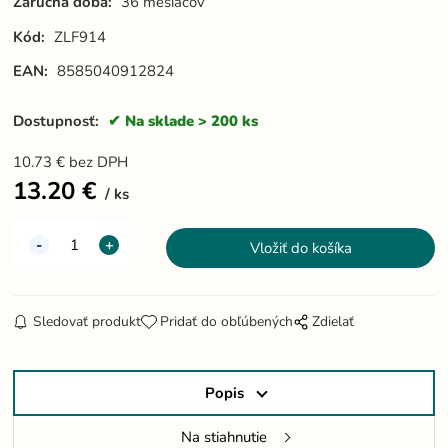
Záručná doba:
36 mesiacov
Kód:
ZLF914
EAN:
8585040912824
Dostupnosť:
Na sklade > 200 ks
10.73
€
bez DPH
13.20
€
ks
Sledovať produkt
Pridať do obľúbených
Zdielať
Popis
Na stiahnutie