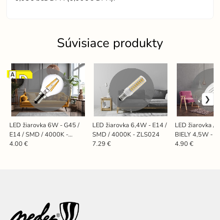
Súvisiace produkty
NOVINKA
LED žiarovka 6W - G45 /
LED žiarovka 6,4W - E14 /
LED žiarovka / 
E14 / SMD / 4000K -
SMD / 4000K - ZLS024
BIELY 4,5W - C3
ZLF823
4000K - ZWF2
4.00 €
7.29 €
4.90 €