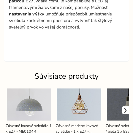
päticou E27
, vďaka čomu je kompatibilné s LED aj
filamentovými žiarovkami z našej ponuky. Možnosť
nastavenia výšky
umožňuje prispôsobiť umiestnenie
svietidla konkrétnemu priestoru a vytvoriť tak štýlový
svetelný prvok vo vašej domácnosti.
Súvisiace produkty
Závesné kovové svietidlo 1
Závesné medené kovové
Závesné svietid
x E27 - ME0104R
svietidlo - 1 x E27 -
/ biela 1 x E27 -