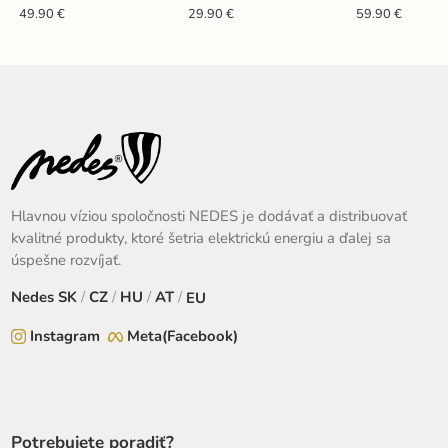
ME0310
ME0214R/W
49.90 €
29.90 €
59.90 €
Hlavnou víziou spoločnosti NEDES je dodávať a distribuovať
kvalitné produkty, ktoré šetria elektrickú energiu a ďalej sa
úspešne rozvíjať.
Nedes
SK
/
CZ
/
HU
/
AT
/
EU
Instagram
Meta(Facebook)
Potrebujete poradiť?