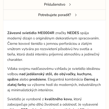
Príslušenstvo
Potrebujete poradiť?
Závesné svietidlo ME0004R
značky
NEDES
spája
moderný dizajn s originálnym dekoratívnym spracovaním.
Čierne kovové tienidlo s jemnou perforáciou a zlatým
vnútrom vytvára po rozsvietení pôsobivú hru svetla a
tieňa, ktorá dodá interiéru príjemnú atmosféru a jedinečný
charakter.
Vďaka svojmu nadčasovému vzhľadu je svietidlo ideálnou
voľbou
nad jedálenský stôl, do obývačky, kuchyne,
spálne
alebo
predsiene
. Elegantná kombinácia
čiernej a
zlatej farby
sa výborne hodí do moderných, industriálnych
aj minimalistických interiérov.
Svietidlo je vyrobené z
kvalitného kovu
, ktorý
zabezpečuje jeho dlhú životnosť a odolnosť. Je vybavené