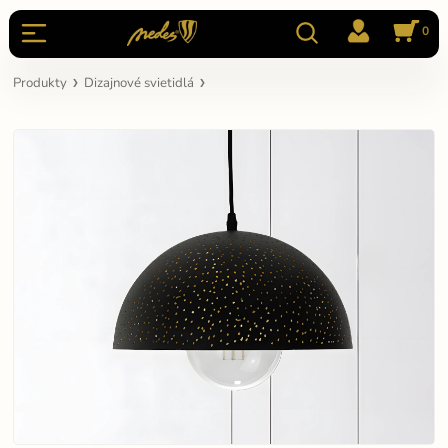
0
Produkty
Dizajnové svietidlá