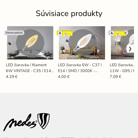
Súvisiace produkty
Stmievateľná
NOVINKA
Stmievateľná
LED žiarovka / filament
LED žiarovka 6W - C37 /
LED žiarovka / 
6W VINTAGE - C35 / E14 /
E14 / SMD / 3000K -
11W - G95 / E2
2000K - ZLF713DV
ZLF713
- ZLF921D
4.29 €
4.00 €
7.09 €