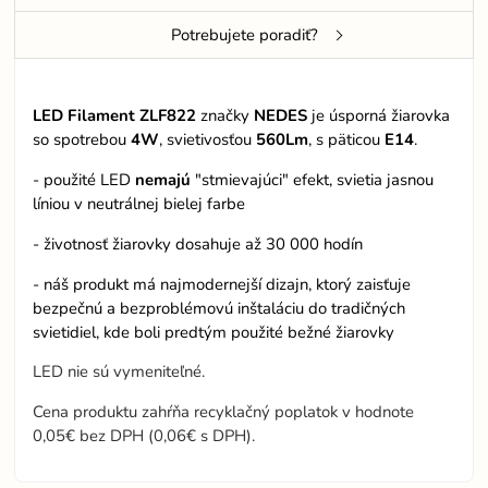
Potrebujete poradiť?
LED Filament ZLF822
značky
NEDES
je úsporná žiarovka
so spotrebou
4W
, svietivosťou
560Lm
, s päticou
E14
.
- použité LED
nemajú
"stmievajúci" efekt, svietia jasnou
líniou v neutrálnej bielej farbe
- životnosť žiarovky dosahuje až 30 000 hodín
- náš produkt má najmodernejší dizajn, ktorý zaisťuje
bezpečnú a bezproblémovú inštaláciu do tradičných
svietidiel, kde boli predtým použité bežné žiarovky
LED nie sú vymeniteľné.
Cena produktu zahŕňa recyklačný poplatok v hodnote
0,05€ bez DPH (0,06€ s DPH).