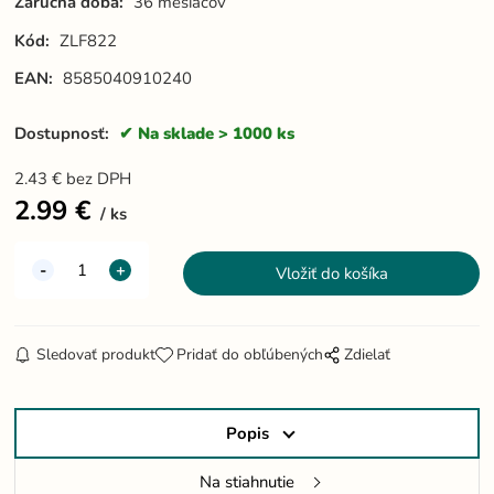
Záručná doba:
36 mesiacov
Kód:
ZLF822
EAN:
8585040910240
Dostupnosť:
Na sklade > 1000 ks
2.43
€
bez DPH
2.99
€
ks
Sledovať produkt
Pridať do obľúbených
Zdielať
Popis
Na stiahnutie