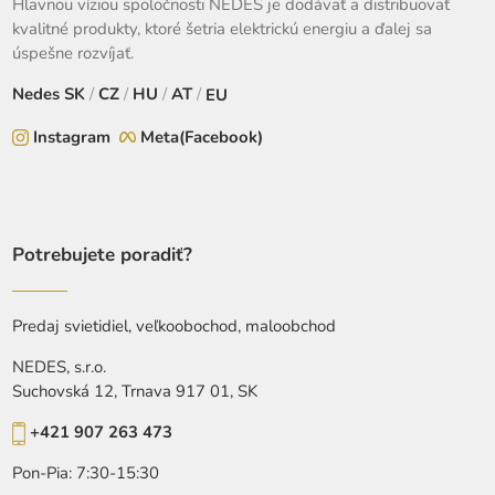
Hlavnou víziou spoločnosti NEDES je dodávať a distribuovať
kvalitné produkty, ktoré šetria elektrickú energiu a ďalej sa
úspešne rozvíjať.
Nedes
SK
/
CZ
/
HU
/
AT
/
EU
Instagram
Meta(Facebook)
Potrebujete poradiť?
Predaj svietidiel, veľkoobochod, maloobchod
NEDES, s.r.o.
Suchovská 12, Trnava 917 01, SK
+421 907 263 473
Pon-Pia: 7:30-15:30