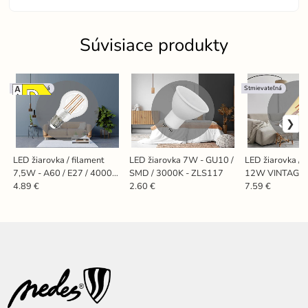
Súvisiace produkty
Stmievateľná
Stmievateľná
LED žiarovka / filament
LED žiarovka 7W - GU10 /
LED žiarovka / 
7,5W - A60 / E27 / 4000K
SMD / 3000K - ZLS117
12W VINTAGE -
- ZLF522D
E27 / 2000K -
4.89 €
2.60 €
7.59 €