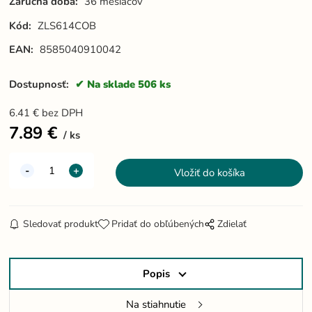
Záručná doba:
36 mesiacov
Kód:
ZLS614COB
EAN:
8585040910042
Dostupnosť:
Na sklade 506 ks
6.41
€
bez DPH
7.89
€
ks
Sledovať produkt
Pridať do obľúbených
Zdielať
Popis
Na stiahnutie