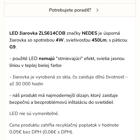
Potrebujete poradiť?
LED žiarovka ZLS614COB
značky
NEDES
je úsporná
žiarovka so spotrebou
4W
, svietivosťou
450Lm
, s päticou
G9
.
- použité LED
nemajú
"stmievajúci" efekt, svietia jasnou
líniou v teplej bielej farbe
- žiarovka je vyrobená zo skla, čo zaisťuje dlhú životnosť –
až 30 000 hodin
- náš produkt má najmodernejší dizajn, ktorý zaisťuje
bezpečnú a bezproblémovú inštaláciu do svietidiel
LED nie sú vymeniteľné.
Cena produktu zahŕňa recyklačný poplatok v hodnote
0,05€ bez DPH (0,06€ s DPH).